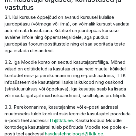
vastutus
3.1. Kui kursuse õppejõud on avanud kursusel külalise
juurdepääsu (võtmega või ilma), on võimalik kursust vaadata
autentimata kasutajana. Külalisel on juurdepääs kursuse
avalehe infole ning õppematerjalidele, aga puudub
juurdepääs foorumipostitustele ning ei saa sooritada teste
ega esitada ülesandeid.
3.2. Iga Moodle konto on seotud kasutajaprofiiliga. Mõned
väljad on eeltäidetud ja kasutaja ei saa neid muuta: kõikidel
kontodel ees- ja perekonnanimi ning e-posti aadress, TTK
infosüsteemide kasutajatel lisaks isikukood ning osakond
(struktuuriüksus või õppekava). Iga kasutaja saab ka lisada
või muuta igal ajal muid isikuandmeid, sealhulgas profiilipilti.
3.3. Perekonnanime, kasutajanime või e-posti aadressi
muutmiseks tuleb kooli infosüsteemide kasutajatel pöörduda
e-posti teel aadressil
IT@tktk.ee
. Käsitsi loodud Moodle
kontodega kasutajatel tuleb pöörduda Moodle toe poole e-
posti teel aadressil
haridustehnoloogid@tktk.ee
.