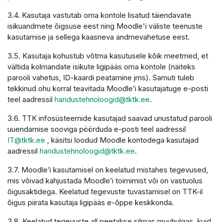
3.4. Kasutaja vastutab oma kontole lisatud täiendavate
isikuandmete õigsuse eest ning Moodle'i väliste teenuste
kasutamise ja sellega kaasneva andmevahetuse eest.
3.5. Kasutaja kohustub võtma kasutusele kõik meetmed, et
vältida kolmandate isikute ligipääs oma kontole (näiteks
parooli vahetus, ID-kaardi peatamine jms). Samuti tuleb
tekkinud ohu korral teavitada Moodle’i kasutajatuge e-posti
teel aadressil
haridustehnoloogid@tktk.ee
.
3.6. TTK infosüsteemide kasutajad saavad unustatud parooli
uuendamise sooviga pöörduda e-posti teel aadressil
IT@tktk.ee
, käsitsi loodud Moodle kontodega kasutajad
aadressil
haridustehnoloogid@tktk.ee
.
3.7. Moodle’i kasutamisel on keelatud mistahes tegevused,
mis võivad kahjustada Moodle’i toimimist või on vastuolus
õigusaktidega. Keelatud tegevuste tuvastamisel on TTK-il
õigus piirata kasutaja ligipääs e-õppe keskkonda.
3.8. Keelatud tegevuste all peetakse silmas muuhulgas, kuid