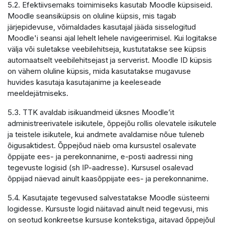
5.2. Efektiivsemaks toimimiseks kasutab Moodle küpsiseid.
Moodle seansiküpsis on oluline küpsis, mis tagab
järjepidevuse, võimaldades kasutajal jääda sisselogitud
Moodle'i seansi ajal lehelt lehele navigeerimisel. Kui logitakse
välja või suletakse veebilehitseja, kustutatakse see küpsis
automaatselt veebilehitsejast ja serverist. Moodle ID küpsis
on vähem oluline küpsis, mida kasutatakse mugavuse
huvides kasutaja kasutajanime ja keeleseade
meeldejätmiseks.
5.3. TTK avaldab isikuandmeid üksnes Moodle’it
administreerivatele isikutele, õppejõu rollis olevatele isikutele
ja teistele isikutele, kui andmete avaldamise nõue tuleneb
õigusaktidest. Õppejõud näeb oma kursustel osalevate
õppijate ees- ja perekonnanime, e-posti aadressi ning
tegevuste logisid (sh IP-aadresse). Kursusel osalevad
õppijad näevad ainult kaasõppijate ees- ja perekonnanime.
5.4. Kasutajate tegevused salvestatakse Moodle süsteemi
logidesse. Kursuste logid näitavad ainult neid tegevusi, mis
on seotud konkreetse kursuse kontekstiga, aitavad õppejõul