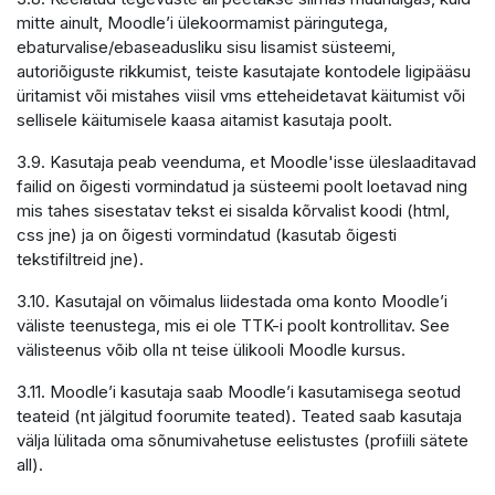
mitte ainult, Moodle’i ülekoormamist päringutega,
ebaturvalise/ebaseadusliku sisu lisamist süsteemi,
autoriõiguste rikkumist, teiste kasutajate kontodele ligipääsu
üritamist või mistahes viisil vms etteheidetavat käitumist või
sellisele käitumisele kaasa aitamist kasutaja poolt.
3.9. Kasutaja peab veenduma, et Moodle'isse üleslaaditavad
failid on õigesti vormindatud ja süsteemi poolt loetavad ning
mis tahes sisestatav tekst ei sisalda kõrvalist koodi (html,
css jne) ja on õigesti vormindatud (kasutab õigesti
tekstifiltreid jne).
3.10. Kasutajal on võimalus liidestada oma konto Moodle’i
väliste teenustega, mis ei ole TTK-i poolt kontrollitav. See
välisteenus võib olla nt teise ülikooli Moodle kursus.
3.11. Moodle’i kasutaja saab Moodle’i kasutamisega seotud
teateid (nt jälgitud foorumite teated). Teated saab kasutaja
välja lülitada oma sõnumivahetuse eelistustes (profiili sätete
all).