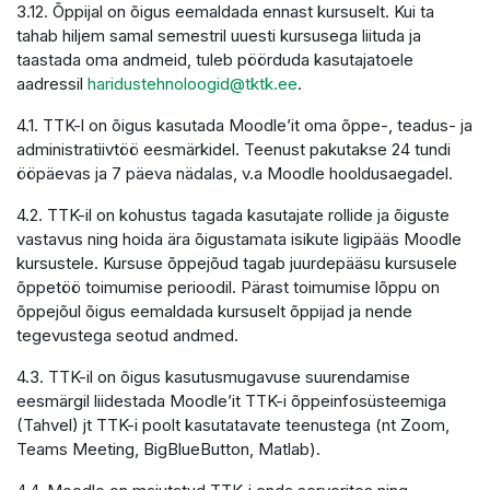
3.12. Õppijal on õigus eemaldada ennast kursuselt. Kui ta
tahab hiljem samal semestril uuesti kursusega liituda ja
taastada oma andmeid, tuleb pöörduda kasutajatoele
aadressil
haridustehnoloogid@tktk.ee
.
4.1. TTK-l on õigus kasutada Moodle’it oma õppe-, teadus- ja
administratiivtöö eesmärkidel. Teenust pakutakse 24 tundi
ööpäevas ja 7 päeva nädalas, v.a Moodle hooldusaegadel.
4.2. TTK-il on kohustus tagada kasutajate rollide ja õiguste
vastavus ning hoida ära õigustamata isikute ligipääs Moodle
kursustele. Kursuse õppejõud tagab juurdepääsu kursusele
õppetöö toimumise perioodil. Pärast toimumise lõppu on
õppejõul õigus eemaldada kursuselt õppijad ja nende
tegevustega seotud andmed.
4.3. TTK-il on õigus kasutusmugavuse suurendamise
eesmärgil liidestada Moodle’it TTK-i õppeinfosüsteemiga
(Tahvel) jt TTK-i poolt kasutatavate teenustega (nt Zoom,
Teams Meeting, BigBlueButton, Matlab).