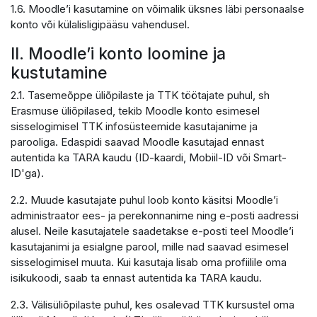
1.6. Moodle’i kasutamine on võimalik üksnes läbi personaalse
konto või külalisligipääsu vahendusel.
II. Moodle’i konto loomine ja
kustutamine
2.1. Tasemeõppe üliõpilaste ja TTK töötajate puhul, sh
Erasmuse üliõpilased, tekib Moodle konto esimesel
sisselogimisel TTK infosüsteemide kasutajanime ja
parooliga. Edaspidi saavad Moodle kasutajad ennast
autentida ka TARA kaudu (ID-kaardi, Mobiil-ID või Smart-
ID'ga).
2.2. Muude kasutajate puhul loob konto käsitsi Moodle’i
administraator ees- ja perekonnanime ning e-posti aadressi
alusel. Neile kasutajatele saadetakse e-posti teel Moodle’i
kasutajanimi ja esialgne parool, mille nad saavad esimesel
sisselogimisel muuta. Kui kasutaja lisab oma profiilile oma
isikukoodi, saab ta ennast autentida ka TARA kaudu.
2.3. Välisüliõpilaste puhul, kes osalevad TTK kursustel oma