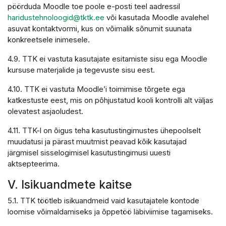
pöörduda Moodle toe poole e-posti teel aadressil
haridustehnoloogid@tktk.ee
või kasutada Moodle avalehel
asuvat kontaktvormi, kus on võimalik sõnumit suunata
konkreetsele inimesele.
4.9. TTK ei vastuta kasutajate esitamiste sisu ega Moodle
kursuse materjalide ja tegevuste sisu eest.
4.10. TTK ei vastuta Moodle’i toimimise tõrgete ega
katkestuste eest, mis on põhjustatud kooli kontrolli alt väljas
olevatest asjaoludest.
4.11. TTK-l on õigus teha kasutustingimustes ühepoolselt
muudatusi ja pärast muutmist peavad kõik kasutajad
järgmisel sisselogimisel kasutustingimusi uuesti
aktsepteerima.
V. Isikuandmete kaitse
5.1. TTK töötleb isikuandmeid vaid kasutajatele kontode
loomise võimaldamiseks ja õppetöö läbiviimise tagamiseks.