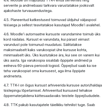
4.4. Moodle on majutatud TTK-i enda serverites ning
serverite ja andmebaasi tarkvara varustatakse jooksvalt
ajakohaste turvauuendustega.
4.5. Planeeritud katkestused toimuvad üldjuhul väljaspool
tööaega ja sellest teavitatakse kasutajad Moodle’i avalehel.
4.6. Moodle’i automaatne kursuste varundamine toimub üks
kord nädalas. Kursust ei varundata, kui pärast viimast
varundust pole toimunud muudatusi. Säilitatakse
maksimaalselt kaks varukoopiat ühe kursuse kohta,
minimaalselt üks. Üks kustutakse ära, kui see on vanem kui
üks aasta. Iga varukoopia sisaldab õppijate andmeid ja
eelneva 60-päeva perioodi logisid. Õppejõud saab ka ise
teha varukoopiat oma kursusest, aga ilma õppijate
andmeteta.
4.7. TTK-l on õigus kursust arhiveerida kursuse autori/haldaja
töölepingu lõpetamisel. Arhiveeritud kursused tehakse
õppematerjalidena kättesaadavaks teistele õppejõududele.
4.8. TTK pakub kasutajatele täielikku tehnilist tuge. Saab