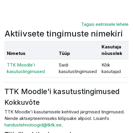
Jäta vahele peasisuni
Tagasi eelmisele lehele
Aktiivsete tingimuste nimekiri
Kasutaja
Nimetus
Tüüp
nõusolek
TTK Moodle'i
Saidi
Kõik
kasutustingimused
kasutustingimused
kasutajad
TTK Moodle'i kasutustingimused
Kokkuvõte
TTK Moodle'i kasutamisele kehtivad järgmised tingimused.
Nende aktsepteerimiseks klõpsake allpool. Lisainfo
haridustehnoloogid@tktk.ee
.