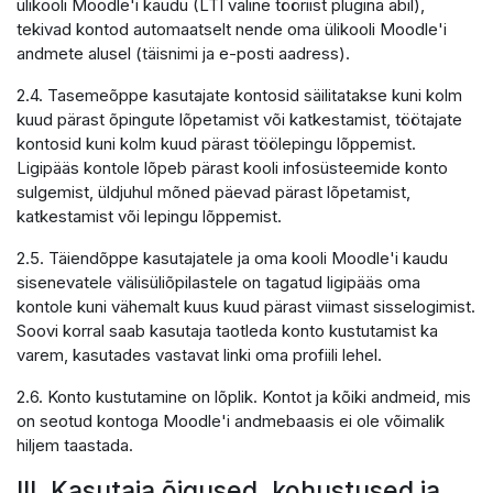
ülikooli Moodle'i kaudu (LTI väline tööriist plugina abil),
tekivad kontod automaatselt nende oma ülikooli Moodle'i
andmete alusel (täisnimi ja e-posti aadress).
2.4. Tasemeõppe kasutajate kontosid säilitatakse kuni kolm
kuud pärast õpingute lõpetamist või katkestamist, töötajate
kontosid kuni kolm kuud pärast töölepingu lõppemist.
Ligipääs kontole lõpeb pärast kooli infosüsteemide konto
sulgemist, üldjuhul mõned päevad pärast lõpetamist,
katkestamist või lepingu lõppemist.
2.5. Täiendõppe kasutajatele ja oma kooli Moodle'i kaudu
sisenevatele välisüliõpilastele on tagatud ligipääs oma
kontole kuni vähemalt kuus kuud pärast viimast sisselogimist.
Soovi korral saab kasutaja taotleda konto kustutamist ka
varem, kasutades vastavat linki oma profiili lehel.
2.6. Konto kustutamine on lõplik. Kontot ja kõiki andmeid, mis
on seotud kontoga Moodle'i andmebaasis ei ole võimalik
hiljem taastada.
III. Kasutaja õigused, kohustused ja