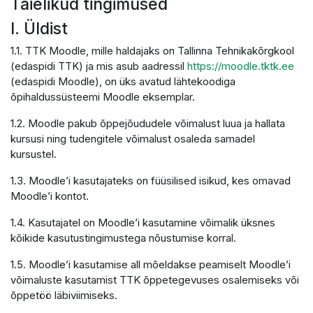
Täielikud tingimused
I. Üldist
1.1. TTK Moodle, mille haldajaks on Tallinna Tehnikakõrgkool
(edaspidi TTK) ja mis asub aadressil
https://moodle.tktk.ee
(edaspidi Moodle), on üks avatud lähtekoodiga
õpihaldussüsteemi Moodle eksemplar.
1.2. Moodle pakub õppejõududele võimalust luua ja hallata
kursusi ning tudengitele võimalust osaleda samadel
kursustel.
1.3. Moodle’i kasutajateks on füüsilised isikud, kes omavad
Moodle’i kontot.
1.4. Kasutajatel on Moodle’i kasutamine võimalik üksnes
kõikide kasutustingimustega nõustumise korral.
1.5. Moodle’i kasutamise all mõeldakse peamiselt Moodle’i
võimaluste kasutamist TTK õppetegevuses osalemiseks või
õppetöö läbiviimiseks.