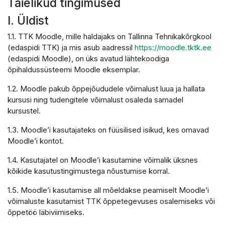
Täielikud tingimused
I. Üldist
1.1. TTK Moodle, mille haldajaks on Tallinna Tehnikakõrgkool
(edaspidi TTK) ja mis asub aadressil
https://moodle.tktk.ee
(edaspidi Moodle), on üks avatud lähtekoodiga
õpihaldussüsteemi Moodle eksemplar.
1.2. Moodle pakub õppejõududele võimalust luua ja hallata
kursusi ning tudengitele võimalust osaleda samadel
kursustel.
1.3. Moodle’i kasutajateks on füüsilised isikud, kes omavad
Moodle’i kontot.
1.4. Kasutajatel on Moodle’i kasutamine võimalik üksnes
kõikide kasutustingimustega nõustumise korral.
1.5. Moodle’i kasutamise all mõeldakse peamiselt Moodle’i
võimaluste kasutamist TTK õppetegevuses osalemiseks või
õppetöö läbiviimiseks.