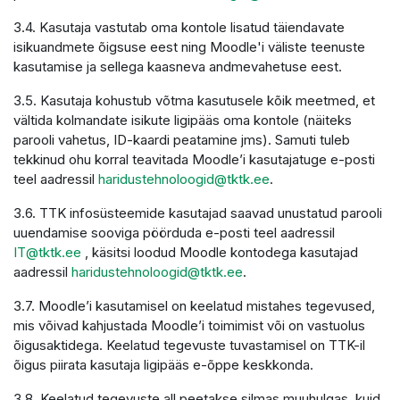
3.4. Kasutaja vastutab oma kontole lisatud täiendavate
isikuandmete õigsuse eest ning Moodle'i väliste teenuste
kasutamise ja sellega kaasneva andmevahetuse eest.
3.5. Kasutaja kohustub võtma kasutusele kõik meetmed, et
vältida kolmandate isikute ligipääs oma kontole (näiteks
parooli vahetus, ID-kaardi peatamine jms). Samuti tuleb
tekkinud ohu korral teavitada Moodle’i kasutajatuge e-posti
teel aadressil
haridustehnoloogid@tktk.ee
.
3.6. TTK infosüsteemide kasutajad saavad unustatud parooli
uuendamise sooviga pöörduda e-posti teel aadressil
IT@tktk.ee
, käsitsi loodud Moodle kontodega kasutajad
aadressil
haridustehnoloogid@tktk.ee
.
3.7. Moodle’i kasutamisel on keelatud mistahes tegevused,
mis võivad kahjustada Moodle’i toimimist või on vastuolus
õigusaktidega. Keelatud tegevuste tuvastamisel on TTK-il
õigus piirata kasutaja ligipääs e-õppe keskkonda.
3.8. Keelatud tegevuste all peetakse silmas muuhulgas, kuid