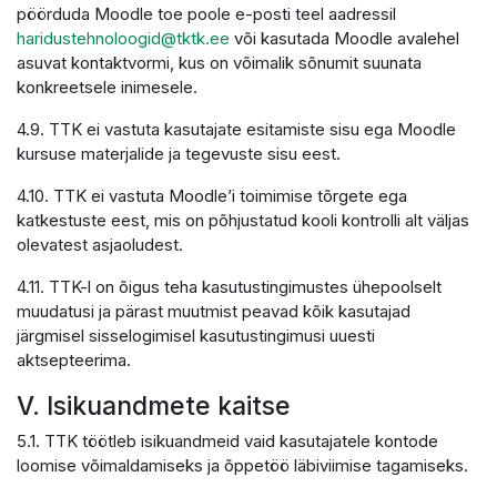
pöörduda Moodle toe poole e-posti teel aadressil
haridustehnoloogid@tktk.ee
või kasutada Moodle avalehel
asuvat kontaktvormi, kus on võimalik sõnumit suunata
konkreetsele inimesele.
4.9. TTK ei vastuta kasutajate esitamiste sisu ega Moodle
kursuse materjalide ja tegevuste sisu eest.
4.10. TTK ei vastuta Moodle’i toimimise tõrgete ega
katkestuste eest, mis on põhjustatud kooli kontrolli alt väljas
olevatest asjaoludest.
4.11. TTK-l on õigus teha kasutustingimustes ühepoolselt
muudatusi ja pärast muutmist peavad kõik kasutajad
järgmisel sisselogimisel kasutustingimusi uuesti
aktsepteerima.
V. Isikuandmete kaitse
5.1. TTK töötleb isikuandmeid vaid kasutajatele kontode
loomise võimaldamiseks ja õppetöö läbiviimise tagamiseks.