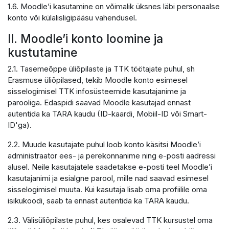
1.6. Moodle’i kasutamine on võimalik üksnes läbi personaalse
konto või külalisligipääsu vahendusel.
II. Moodle’i konto loomine ja
kustutamine
2.1. Tasemeõppe üliõpilaste ja TTK töötajate puhul, sh
Erasmuse üliõpilased, tekib Moodle konto esimesel
sisselogimisel TTK infosüsteemide kasutajanime ja
parooliga. Edaspidi saavad Moodle kasutajad ennast
autentida ka TARA kaudu (ID-kaardi, Mobiil-ID või Smart-
ID'ga).
2.2. Muude kasutajate puhul loob konto käsitsi Moodle’i
administraator ees- ja perekonnanime ning e-posti aadressi
alusel. Neile kasutajatele saadetakse e-posti teel Moodle’i
kasutajanimi ja esialgne parool, mille nad saavad esimesel
sisselogimisel muuta. Kui kasutaja lisab oma profiilile oma
isikukoodi, saab ta ennast autentida ka TARA kaudu.
2.3. Välisüliõpilaste puhul, kes osalevad TTK kursustel oma