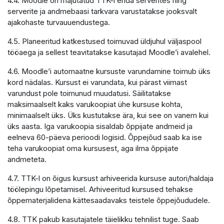
4.4. Moodle on majutatud TTK-i enda serverites ning
serverite ja andmebaasi tarkvara varustatakse jooksvalt
ajakohaste turvauuendustega.
4.5. Planeeritud katkestused toimuvad üldjuhul väljaspool
tööaega ja sellest teavitatakse kasutajad Moodle’i avalehel.
4.6. Moodle’i automaatne kursuste varundamine toimub üks
kord nädalas. Kursust ei varundata, kui pärast viimast
varundust pole toimunud muudatusi. Säilitatakse
maksimaalselt kaks varukoopiat ühe kursuse kohta,
minimaalselt üks. Üks kustutakse ära, kui see on vanem kui
üks aasta. Iga varukoopia sisaldab õppijate andmeid ja
eelneva 60-päeva perioodi logisid. Õppejõud saab ka ise
teha varukoopiat oma kursusest, aga ilma õppijate
andmeteta.
4.7. TTK-l on õigus kursust arhiveerida kursuse autori/haldaja
töölepingu lõpetamisel. Arhiveeritud kursused tehakse
õppematerjalidena kättesaadavaks teistele õppejõududele.
4.8. TTK pakub kasutajatele täielikku tehnilist tuge. Saab