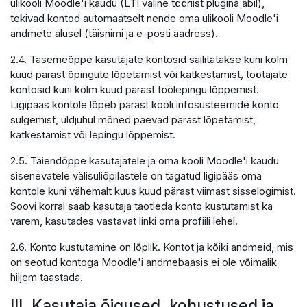
ülikooli Moodle'i kaudu (LTI väline tööriist plugina abil),
tekivad kontod automaatselt nende oma ülikooli Moodle'i
andmete alusel (täisnimi ja e-posti aadress).
2.4. Tasemeõppe kasutajate kontosid säilitatakse kuni kolm
kuud pärast õpingute lõpetamist või katkestamist, töötajate
kontosid kuni kolm kuud pärast töölepingu lõppemist.
Ligipääs kontole lõpeb pärast kooli infosüsteemide konto
sulgemist, üldjuhul mõned päevad pärast lõpetamist,
katkestamist või lepingu lõppemist.
2.5. Täiendõppe kasutajatele ja oma kooli Moodle'i kaudu
sisenevatele välisüliõpilastele on tagatud ligipääs oma
kontole kuni vähemalt kuus kuud pärast viimast sisselogimist.
Soovi korral saab kasutaja taotleda konto kustutamist ka
varem, kasutades vastavat linki oma profiili lehel.
2.6. Konto kustutamine on lõplik. Kontot ja kõiki andmeid, mis
on seotud kontoga Moodle'i andmebaasis ei ole võimalik
hiljem taastada.
III. Kasutaja õigused, kohustused ja