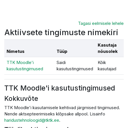
Jäta vahele peasisuni
Tagasi eelmisele lehele
Aktiivsete tingimuste nimekiri
Kasutaja
Nimetus
Tüüp
nõusolek
TTK Moodle'i
Saidi
Kõik
kasutustingimused
kasutustingimused
kasutajad
TTK Moodle'i kasutustingimused
Kokkuvõte
TTK Moodle'i kasutamisele kehtivad järgmised tingimused.
Nende aktsepteerimiseks klõpsake allpool. Lisainfo
haridustehnoloogid@tktk.ee
.