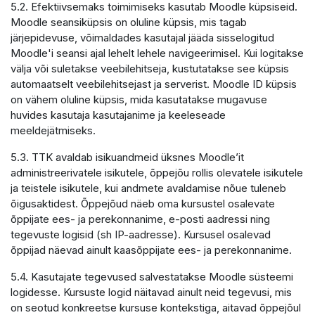
5.2. Efektiivsemaks toimimiseks kasutab Moodle küpsiseid.
Moodle seansiküpsis on oluline küpsis, mis tagab
järjepidevuse, võimaldades kasutajal jääda sisselogitud
Moodle'i seansi ajal lehelt lehele navigeerimisel. Kui logitakse
välja või suletakse veebilehitseja, kustutatakse see küpsis
automaatselt veebilehitsejast ja serverist. Moodle ID küpsis
on vähem oluline küpsis, mida kasutatakse mugavuse
huvides kasutaja kasutajanime ja keeleseade
meeldejätmiseks.
5.3. TTK avaldab isikuandmeid üksnes Moodle’it
administreerivatele isikutele, õppejõu rollis olevatele isikutele
ja teistele isikutele, kui andmete avaldamise nõue tuleneb
õigusaktidest. Õppejõud näeb oma kursustel osalevate
õppijate ees- ja perekonnanime, e-posti aadressi ning
tegevuste logisid (sh IP-aadresse). Kursusel osalevad
õppijad näevad ainult kaasõppijate ees- ja perekonnanime.
5.4. Kasutajate tegevused salvestatakse Moodle süsteemi
logidesse. Kursuste logid näitavad ainult neid tegevusi, mis
on seotud konkreetse kursuse kontekstiga, aitavad õppejõul