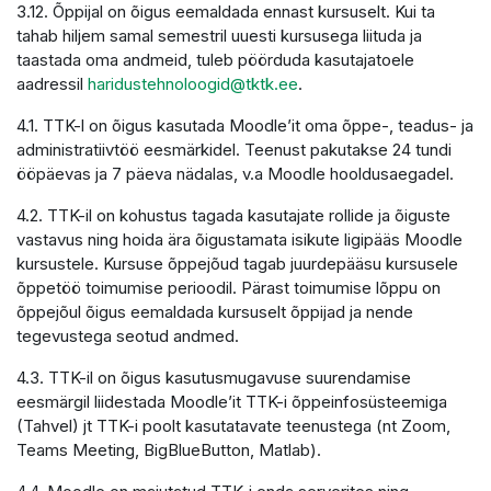
3.12. Õppijal on õigus eemaldada ennast kursuselt. Kui ta
tahab hiljem samal semestril uuesti kursusega liituda ja
taastada oma andmeid, tuleb pöörduda kasutajatoele
aadressil
haridustehnoloogid@tktk.ee
.
4.1. TTK-l on õigus kasutada Moodle’it oma õppe-, teadus- ja
administratiivtöö eesmärkidel. Teenust pakutakse 24 tundi
ööpäevas ja 7 päeva nädalas, v.a Moodle hooldusaegadel.
4.2. TTK-il on kohustus tagada kasutajate rollide ja õiguste
vastavus ning hoida ära õigustamata isikute ligipääs Moodle
kursustele. Kursuse õppejõud tagab juurdepääsu kursusele
õppetöö toimumise perioodil. Pärast toimumise lõppu on
õppejõul õigus eemaldada kursuselt õppijad ja nende
tegevustega seotud andmed.
4.3. TTK-il on õigus kasutusmugavuse suurendamise
eesmärgil liidestada Moodle’it TTK-i õppeinfosüsteemiga
(Tahvel) jt TTK-i poolt kasutatavate teenustega (nt Zoom,
Teams Meeting, BigBlueButton, Matlab).