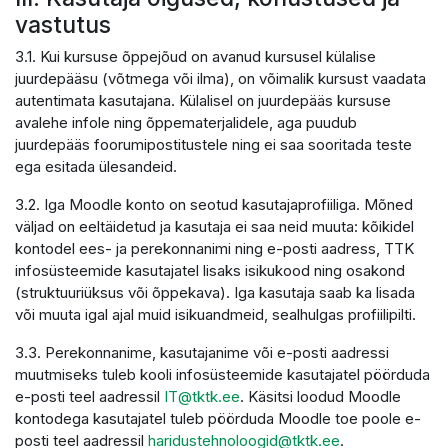
vastutus
3.1. Kui kursuse õppejõud on avanud kursusel külalise
juurdepääsu (võtmega või ilma), on võimalik kursust vaadata
autentimata kasutajana. Külalisel on juurdepääs kursuse
avalehe infole ning õppematerjalidele, aga puudub
juurdepääs foorumipostitustele ning ei saa sooritada teste
ega esitada ülesandeid.
3.2. Iga Moodle konto on seotud kasutajaprofiiliga. Mõned
väljad on eeltäidetud ja kasutaja ei saa neid muuta: kõikidel
kontodel ees- ja perekonnanimi ning e-posti aadress, TTK
infosüsteemide kasutajatel lisaks isikukood ning osakond
(struktuuriüksus või õppekava). Iga kasutaja saab ka lisada
või muuta igal ajal muid isikuandmeid, sealhulgas profiilipilti.
3.3. Perekonnanime, kasutajanime või e-posti aadressi
muutmiseks tuleb kooli infosüsteemide kasutajatel pöörduda
e-posti teel aadressil
IT@tktk.ee
. Käsitsi loodud Moodle
kontodega kasutajatel tuleb pöörduda Moodle toe poole e-
posti teel aadressil
haridustehnoloogid@tktk.ee
.