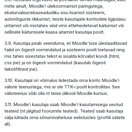
mitte ainult, Moodle’i ülekoormamist päringutega,
ebaturvalise/ebaseadusliku sisu lisamist süsteemi,
autoriõiguste rikkumist, teiste kasutajate kontodele ligipääsu
üritamist või mistahes viisil vms etteheidetavat käitumist või
sellisele käitumisele kaasa aitamist kasutaja poolt.
3.9. Kasutaja peab veenduma, et Moodle'isse üleslaaditavad
failid on õigesti vormindatud ja süsteemi poolt loetavad ning
mis tahes sisestatav tekst ei sisalda kõrvalist koodi (html,
css jne) ja on õigesti vormindatud (kasutab õigesti
tekstifiltreid jne).
3.10. Kasutajal on võimalus liidestada oma konto Moodle’i
väliste teenustega, mis ei ole TTK-i poolt kontrollitav. See
välisteenus võib olla nt teise ülikooli Moodle kursus.
3.11. Moodle’i kasutaja saab Moodle’i kasutamisega seotud
teateid (nt jälgitud foorumite teated). Teated saab kasutaja
välja lülitada oma sõnumivahetuse eelistustes (profiili sätete
all).