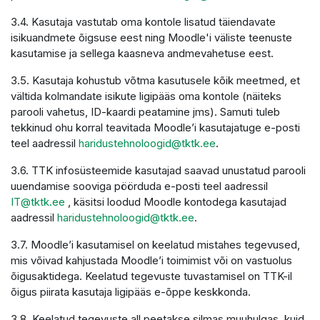
3.4. Kasutaja vastutab oma kontole lisatud täiendavate
isikuandmete õigsuse eest ning Moodle'i väliste teenuste
kasutamise ja sellega kaasneva andmevahetuse eest.
3.5. Kasutaja kohustub võtma kasutusele kõik meetmed, et
vältida kolmandate isikute ligipääs oma kontole (näiteks
parooli vahetus, ID-kaardi peatamine jms). Samuti tuleb
tekkinud ohu korral teavitada Moodle’i kasutajatuge e-posti
teel aadressil
haridustehnoloogid@tktk.ee
.
3.6. TTK infosüsteemide kasutajad saavad unustatud parooli
uuendamise sooviga pöörduda e-posti teel aadressil
IT@tktk.ee
, käsitsi loodud Moodle kontodega kasutajad
aadressil
haridustehnoloogid@tktk.ee
.
3.7. Moodle’i kasutamisel on keelatud mistahes tegevused,
mis võivad kahjustada Moodle’i toimimist või on vastuolus
õigusaktidega. Keelatud tegevuste tuvastamisel on TTK-il
õigus piirata kasutaja ligipääs e-õppe keskkonda.
3.8. Keelatud tegevuste all peetakse silmas muuhulgas, kuid