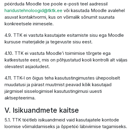
pöörduda Moodle toe poole e-posti teel aadressil
haridustehnoloogid@tktk.ee
või kasutada Moodle avalehel
asuvat kontaktvormi, kus on võimalik sõnumit suunata
konkreetsele inimesele.
4.9. TTK ei vastuta kasutajate esitamiste sisu ega Moodle
kursuse materjalide ja tegevuste sisu eest.
4.10. TTK ei vastuta Moodle’i toimimise tõrgete ega
katkestuste eest, mis on põhjustatud kooli kontrolli alt väljas
olevatest asjaoludest.
4.11. TTK-l on õigus teha kasutustingimustes ühepoolselt
muudatusi ja pärast muutmist peavad kõik kasutajad
järgmisel sisselogimisel kasutustingimusi uuesti
aktsepteerima.
V. Isikuandmete kaitse
5.1. TTK töötleb isikuandmeid vaid kasutajatele kontode
loomise võimaldamiseks ja õppetöö läbiviimise tagamiseks.