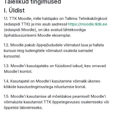
Täielikud tingimused
I. Üldist
1.1. TTK Moodle, mille haldajaks on Tallinna Tehnikakõrgkool
(edaspidi TTK) ja mis asub aadressil
https://moodle.tktk.ee
(edaspidi Moodle), on üks avatud lähtekoodiga
õpihaldussüsteemi Moodle eksemplar.
1.2. Moodle pakub õppejõududele võimalust luua ja hallata
kursusi ning tudengitele võimalust osaleda samadel
kursustel.
1.3. Moodle’i kasutajateks on füüsilised isikud, kes omavad
Moodle’i kontot.
1.4. Kasutajatel on Moodle’i kasutamine võimalik üksnes
kõikide kasutustingimustega nõustumise korral.
1.5. Moodle’i kasutamise all mõeldakse peamiselt Moodle’i
võimaluste kasutamist TTK õppetegevuses osalemiseks või
õppetöö läbiviimiseks.