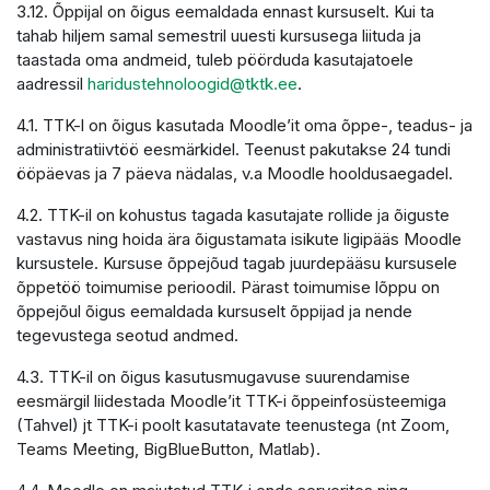
3.12. Õppijal on õigus eemaldada ennast kursuselt. Kui ta
tahab hiljem samal semestril uuesti kursusega liituda ja
taastada oma andmeid, tuleb pöörduda kasutajatoele
aadressil
haridustehnoloogid@tktk.ee
.
4.1. TTK-l on õigus kasutada Moodle’it oma õppe-, teadus- ja
administratiivtöö eesmärkidel. Teenust pakutakse 24 tundi
ööpäevas ja 7 päeva nädalas, v.a Moodle hooldusaegadel.
4.2. TTK-il on kohustus tagada kasutajate rollide ja õiguste
vastavus ning hoida ära õigustamata isikute ligipääs Moodle
kursustele. Kursuse õppejõud tagab juurdepääsu kursusele
õppetöö toimumise perioodil. Pärast toimumise lõppu on
õppejõul õigus eemaldada kursuselt õppijad ja nende
tegevustega seotud andmed.
4.3. TTK-il on õigus kasutusmugavuse suurendamise
eesmärgil liidestada Moodle’it TTK-i õppeinfosüsteemiga
(Tahvel) jt TTK-i poolt kasutatavate teenustega (nt Zoom,
Teams Meeting, BigBlueButton, Matlab).