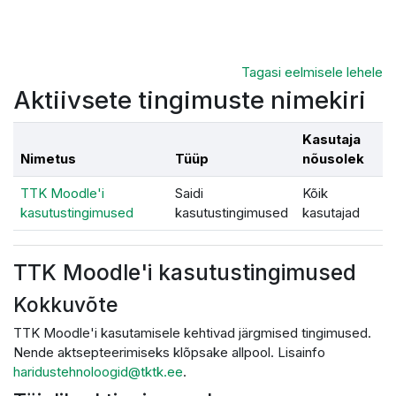
Jäta vahele peasisuni
Tagasi eelmisele lehele
Aktiivsete tingimuste nimekiri
Kasutaja
Nimetus
Tüüp
nõusolek
TTK Moodle'i
Saidi
Kõik
kasutustingimused
kasutustingimused
kasutajad
TTK Moodle'i kasutustingimused
Kokkuvõte
TTK Moodle'i kasutamisele kehtivad järgmised tingimused.
Nende aktsepteerimiseks klõpsake allpool. Lisainfo
haridustehnoloogid@tktk.ee
.