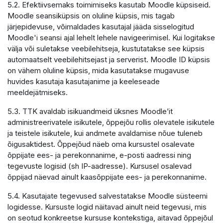
5.2. Efektiivsemaks toimimiseks kasutab Moodle küpsiseid.
Moodle seansiküpsis on oluline küpsis, mis tagab
järjepidevuse, võimaldades kasutajal jääda sisselogitud
Moodle'i seansi ajal lehelt lehele navigeerimisel. Kui logitakse
välja või suletakse veebilehitseja, kustutatakse see küpsis
automaatselt veebilehitsejast ja serverist. Moodle ID küpsis
on vähem oluline küpsis, mida kasutatakse mugavuse
huvides kasutaja kasutajanime ja keeleseade
meeldejätmiseks.
5.3. TTK avaldab isikuandmeid üksnes Moodle’it
administreerivatele isikutele, õppejõu rollis olevatele isikutele
ja teistele isikutele, kui andmete avaldamise nõue tuleneb
õigusaktidest. Õppejõud näeb oma kursustel osalevate
õppijate ees- ja perekonnanime, e-posti aadressi ning
tegevuste logisid (sh IP-aadresse). Kursusel osalevad
õppijad näevad ainult kaasõppijate ees- ja perekonnanime.
5.4. Kasutajate tegevused salvestatakse Moodle süsteemi
logidesse. Kursuste logid näitavad ainult neid tegevusi, mis
on seotud konkreetse kursuse kontekstiga, aitavad õppejõul