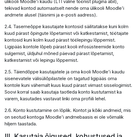
ülikooli Moodle'i kaudu (LTI väline tööriist plugina abil),
tekivad kontod automaatselt nende oma ülikooli Moodle'i
andmete alusel (täisnimi ja e-posti aadress).
2.4. Tasemeõppe kasutajate kontosid säilitatakse kuni kolm
kuud pärast õpingute lõpetamist või katkestamist, töötajate
kontosid kuni kolm kuud pärast töölepingu lõppemist.
Ligipääs kontole lõpeb pärast kooli infosüsteemide konto
sulgemist, üldjuhul mõned päevad pärast lõpetamist,
katkestamist või lepingu lõppemist.
2.5. Täiendõppe kasutajatele ja oma kooli Moodle'i kaudu
sisenevatele välisüliõpilastele on tagatud ligipääs oma
kontole kuni vähemalt kuus kuud pärast viimast sisselogimist.
Soovi korral saab kasutaja taotleda konto kustutamist ka
varem, kasutades vastavat linki oma profiili lehel.
2.6. Konto kustutamine on lõplik. Kontot ja kõiki andmeid, mis
on seotud kontoga Moodle'i andmebaasis ei ole võimalik
hiljem taastada.
III. Kasutaja õigused, kohustused ja