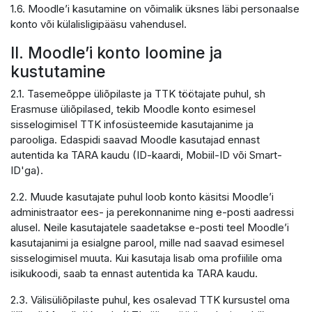
1.6. Moodle’i kasutamine on võimalik üksnes läbi personaalse
konto või külalisligipääsu vahendusel.
II. Moodle’i konto loomine ja
kustutamine
2.1. Tasemeõppe üliõpilaste ja TTK töötajate puhul, sh
Erasmuse üliõpilased, tekib Moodle konto esimesel
sisselogimisel TTK infosüsteemide kasutajanime ja
parooliga. Edaspidi saavad Moodle kasutajad ennast
autentida ka TARA kaudu (ID-kaardi, Mobiil-ID või Smart-
ID'ga).
2.2. Muude kasutajate puhul loob konto käsitsi Moodle’i
administraator ees- ja perekonnanime ning e-posti aadressi
alusel. Neile kasutajatele saadetakse e-posti teel Moodle’i
kasutajanimi ja esialgne parool, mille nad saavad esimesel
sisselogimisel muuta. Kui kasutaja lisab oma profiilile oma
isikukoodi, saab ta ennast autentida ka TARA kaudu.
2.3. Välisüliõpilaste puhul, kes osalevad TTK kursustel oma