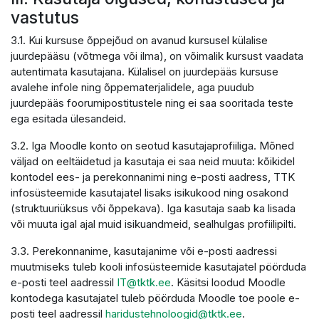
vastutus
3.1. Kui kursuse õppejõud on avanud kursusel külalise
juurdepääsu (võtmega või ilma), on võimalik kursust vaadata
autentimata kasutajana. Külalisel on juurdepääs kursuse
avalehe infole ning õppematerjalidele, aga puudub
juurdepääs foorumipostitustele ning ei saa sooritada teste
ega esitada ülesandeid.
3.2. Iga Moodle konto on seotud kasutajaprofiiliga. Mõned
väljad on eeltäidetud ja kasutaja ei saa neid muuta: kõikidel
kontodel ees- ja perekonnanimi ning e-posti aadress, TTK
infosüsteemide kasutajatel lisaks isikukood ning osakond
(struktuuriüksus või õppekava). Iga kasutaja saab ka lisada
või muuta igal ajal muid isikuandmeid, sealhulgas profiilipilti.
3.3. Perekonnanime, kasutajanime või e-posti aadressi
muutmiseks tuleb kooli infosüsteemide kasutajatel pöörduda
e-posti teel aadressil
IT@tktk.ee
. Käsitsi loodud Moodle
kontodega kasutajatel tuleb pöörduda Moodle toe poole e-
posti teel aadressil
haridustehnoloogid@tktk.ee
.