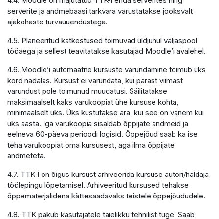
4.4. Moodle on majutatud TTK-i enda serverites ning
serverite ja andmebaasi tarkvara varustatakse jooksvalt
ajakohaste turvauuendustega.
4.5. Planeeritud katkestused toimuvad üldjuhul väljaspool
tööaega ja sellest teavitatakse kasutajad Moodle’i avalehel.
4.6. Moodle’i automaatne kursuste varundamine toimub üks
kord nädalas. Kursust ei varundata, kui pärast viimast
varundust pole toimunud muudatusi. Säilitatakse
maksimaalselt kaks varukoopiat ühe kursuse kohta,
minimaalselt üks. Üks kustutakse ära, kui see on vanem kui
üks aasta. Iga varukoopia sisaldab õppijate andmeid ja
eelneva 60-päeva perioodi logisid. Õppejõud saab ka ise
teha varukoopiat oma kursusest, aga ilma õppijate
andmeteta.
4.7. TTK-l on õigus kursust arhiveerida kursuse autori/haldaja
töölepingu lõpetamisel. Arhiveeritud kursused tehakse
õppematerjalidena kättesaadavaks teistele õppejõududele.
4.8. TTK pakub kasutajatele täielikku tehnilist tuge. Saab