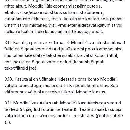
mitte ainult, Moodle’i ülekoormamist päringutega,
ebaturvalise/ebaseadusliku sisu lisamist süsteemi,
autoriõiguste rikkumist, teiste kasutajate kontodele ligipääsu
üritamist või mistahes viisil vms etteheidetavat käitumist või
sellisele käitumisele kaasa aitamist kasutaja poolt.
3.9. Kasutaja peab veenduma, et Moodle'isse üleslaaditavad
failid on õigesti vormindatud ja süsteemi poolt loetavad ning
mis tahes sisestatav tekst ei sisalda kõrvalist koodi (html,
css jne) ja on õigesti vormindatud (kasutab õigesti
tekstifiltreid jne).
3.10. Kasutajal on võimalus liidestada oma konto Moodle’i
väliste teenustega, mis ei ole TTK-i poolt kontrollitav. See
välisteenus võib olla nt teise ülikooli Moodle kursus.
3.11. Moodle’i kasutaja saab Moodle’i kasutamisega seotud
teateid (nt jälgitud foorumite teated). Teated saab kasutaja
välja lülitada oma sõnumivahetuse eelistustes (profiili sätete
all).