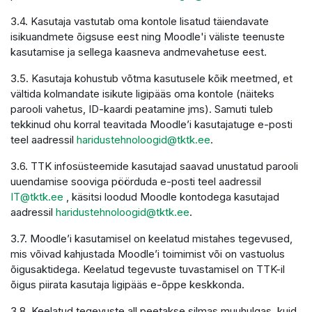
3.4. Kasutaja vastutab oma kontole lisatud täiendavate
isikuandmete õigsuse eest ning Moodle'i väliste teenuste
kasutamise ja sellega kaasneva andmevahetuse eest.
3.5. Kasutaja kohustub võtma kasutusele kõik meetmed, et
vältida kolmandate isikute ligipääs oma kontole (näiteks
parooli vahetus, ID-kaardi peatamine jms). Samuti tuleb
tekkinud ohu korral teavitada Moodle’i kasutajatuge e-posti
teel aadressil
haridustehnoloogid@tktk.ee
.
3.6. TTK infosüsteemide kasutajad saavad unustatud parooli
uuendamise sooviga pöörduda e-posti teel aadressil
IT@tktk.ee
, käsitsi loodud Moodle kontodega kasutajad
aadressil
haridustehnoloogid@tktk.ee
.
3.7. Moodle’i kasutamisel on keelatud mistahes tegevused,
mis võivad kahjustada Moodle’i toimimist või on vastuolus
õigusaktidega. Keelatud tegevuste tuvastamisel on TTK-il
õigus piirata kasutaja ligipääs e-õppe keskkonda.
3.8. Keelatud tegevuste all peetakse silmas muuhulgas, kuid