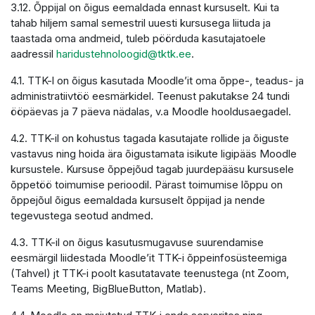
3.12. Õppijal on õigus eemaldada ennast kursuselt. Kui ta
tahab hiljem samal semestril uuesti kursusega liituda ja
taastada oma andmeid, tuleb pöörduda kasutajatoele
aadressil
haridustehnoloogid@tktk.ee
.
4.1. TTK-l on õigus kasutada Moodle’it oma õppe-, teadus- ja
administratiivtöö eesmärkidel. Teenust pakutakse 24 tundi
ööpäevas ja 7 päeva nädalas, v.a Moodle hooldusaegadel.
4.2. TTK-il on kohustus tagada kasutajate rollide ja õiguste
vastavus ning hoida ära õigustamata isikute ligipääs Moodle
kursustele. Kursuse õppejõud tagab juurdepääsu kursusele
õppetöö toimumise perioodil. Pärast toimumise lõppu on
õppejõul õigus eemaldada kursuselt õppijad ja nende
tegevustega seotud andmed.
4.3. TTK-il on õigus kasutusmugavuse suurendamise
eesmärgil liidestada Moodle’it TTK-i õppeinfosüsteemiga
(Tahvel) jt TTK-i poolt kasutatavate teenustega (nt Zoom,
Teams Meeting, BigBlueButton, Matlab).