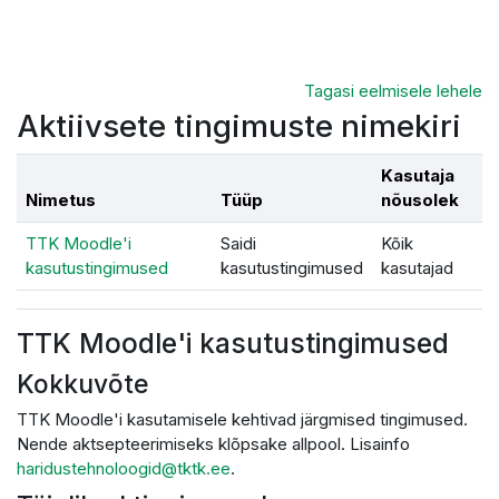
Jäta vahele peasisuni
Tagasi eelmisele lehele
Aktiivsete tingimuste nimekiri
Kasutaja
Nimetus
Tüüp
nõusolek
TTK Moodle'i
Saidi
Kõik
kasutustingimused
kasutustingimused
kasutajad
TTK Moodle'i kasutustingimused
Kokkuvõte
TTK Moodle'i kasutamisele kehtivad järgmised tingimused.
Nende aktsepteerimiseks klõpsake allpool. Lisainfo
haridustehnoloogid@tktk.ee
.