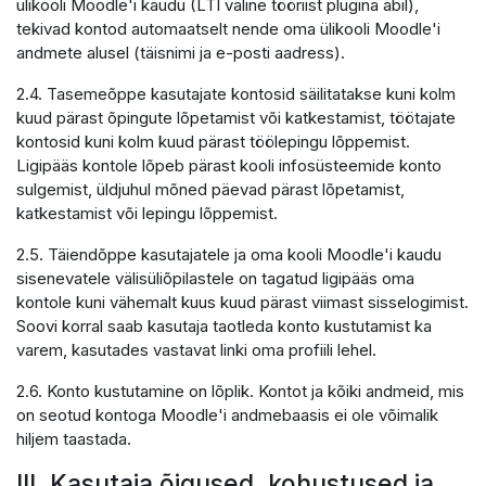
ülikooli Moodle'i kaudu (LTI väline tööriist plugina abil),
tekivad kontod automaatselt nende oma ülikooli Moodle'i
andmete alusel (täisnimi ja e-posti aadress).
2.4. Tasemeõppe kasutajate kontosid säilitatakse kuni kolm
kuud pärast õpingute lõpetamist või katkestamist, töötajate
kontosid kuni kolm kuud pärast töölepingu lõppemist.
Ligipääs kontole lõpeb pärast kooli infosüsteemide konto
sulgemist, üldjuhul mõned päevad pärast lõpetamist,
katkestamist või lepingu lõppemist.
2.5. Täiendõppe kasutajatele ja oma kooli Moodle'i kaudu
sisenevatele välisüliõpilastele on tagatud ligipääs oma
kontole kuni vähemalt kuus kuud pärast viimast sisselogimist.
Soovi korral saab kasutaja taotleda konto kustutamist ka
varem, kasutades vastavat linki oma profiili lehel.
2.6. Konto kustutamine on lõplik. Kontot ja kõiki andmeid, mis
on seotud kontoga Moodle'i andmebaasis ei ole võimalik
hiljem taastada.
III. Kasutaja õigused, kohustused ja