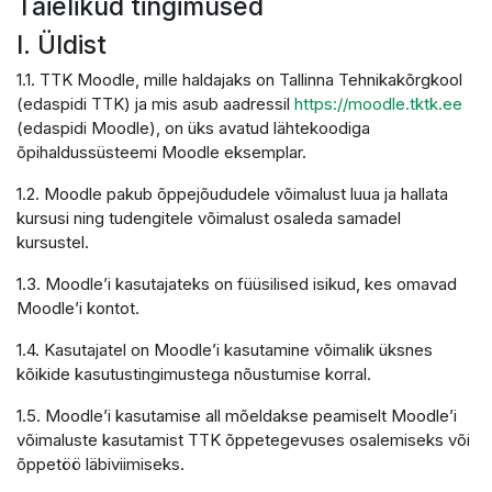
Täielikud tingimused
I. Üldist
1.1. TTK Moodle, mille haldajaks on Tallinna Tehnikakõrgkool
(edaspidi TTK) ja mis asub aadressil
https://moodle.tktk.ee
(edaspidi Moodle), on üks avatud lähtekoodiga
õpihaldussüsteemi Moodle eksemplar.
1.2. Moodle pakub õppejõududele võimalust luua ja hallata
kursusi ning tudengitele võimalust osaleda samadel
kursustel.
1.3. Moodle’i kasutajateks on füüsilised isikud, kes omavad
Moodle’i kontot.
1.4. Kasutajatel on Moodle’i kasutamine võimalik üksnes
kõikide kasutustingimustega nõustumise korral.
1.5. Moodle’i kasutamise all mõeldakse peamiselt Moodle’i
võimaluste kasutamist TTK õppetegevuses osalemiseks või
õppetöö läbiviimiseks.