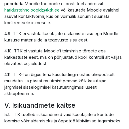
pöörduda Moodle toe poole e-posti teel aadressil
haridustehnoloogid@tktk.ee
või kasutada Moodle avalehel
asuvat kontaktvormi, kus on võimalik sõnumit suunata
konkreetsele inimesele.
4.9. TTK ei vastuta kasutajate esitamiste sisu ega Moodle
kursuse materjalide ja tegevuste sisu eest.
4.10. TTK ei vastuta Moodle’i toimimise tõrgete ega
katkestuste eest, mis on põhjustatud kooli kontrolli alt väljas
olevatest asjaoludest.
4.11. TTK-l on õigus teha kasutustingimustes ühepoolselt
muudatusi ja pärast muutmist peavad kõik kasutajad
järgmisel sisselogimisel kasutustingimusi uuesti
aktsepteerima.
V. Isikuandmete kaitse
5.1. TTK töötleb isikuandmeid vaid kasutajatele kontode
loomise võimaldamiseks ja õppetöö läbiviimise tagamiseks.