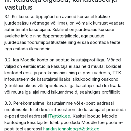
vastutus
3.1. Kui kursuse õppejõud on avanud kursusel külalise
juurdepääsu (võtmega või ilma), on võimalik kursust vaadata
autentimata kasutajana. Külalisel on juurdepääs kursuse
avalehe infole ning õppematerjalidele, aga puudub
juurdepääs foorumipostitustele ning ei saa sooritada teste
ega esitada ülesandeid.
3.2. Iga Moodle konto on seotud kasutajaprofiiliga. Mõned
väljad on eeltäidetud ja kasutaja ei saa neid muuta: kõikidel
kontodel ees- ja perekonnanimi ning e-posti aadress, TTK
infosüsteemide kasutajatel lisaks isikukood ning osakond
(struktuuriüksus või õppekava). Iga kasutaja saab ka lisada
või muuta igal ajal muid isikuandmeid, sealhulgas profiilipilti.
3.3. Perekonnanime, kasutajanime või e-posti aadressi
muutmiseks tuleb kooli infosüsteemide kasutajatel pöörduda
e-posti teel aadressil
IT@tktk.ee
. Käsitsi loodud Moodle
kontodega kasutajatel tuleb pöörduda Moodle toe poole e-
posti teel aadressil
haridustehnoloogid@tktk.ee
.