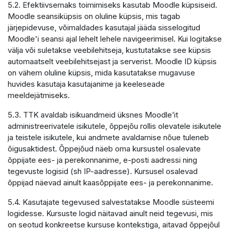
5.2. Efektiivsemaks toimimiseks kasutab Moodle küpsiseid.
Moodle seansiküpsis on oluline küpsis, mis tagab
järjepidevuse, võimaldades kasutajal jääda sisselogitud
Moodle'i seansi ajal lehelt lehele navigeerimisel. Kui logitakse
välja või suletakse veebilehitseja, kustutatakse see küpsis
automaatselt veebilehitsejast ja serverist. Moodle ID küpsis
on vähem oluline küpsis, mida kasutatakse mugavuse
huvides kasutaja kasutajanime ja keeleseade
meeldejätmiseks.
5.3. TTK avaldab isikuandmeid üksnes Moodle’it
administreerivatele isikutele, õppejõu rollis olevatele isikutele
ja teistele isikutele, kui andmete avaldamise nõue tuleneb
õigusaktidest. Õppejõud näeb oma kursustel osalevate
õppijate ees- ja perekonnanime, e-posti aadressi ning
tegevuste logisid (sh IP-aadresse). Kursusel osalevad
õppijad näevad ainult kaasõppijate ees- ja perekonnanime.
5.4. Kasutajate tegevused salvestatakse Moodle süsteemi
logidesse. Kursuste logid näitavad ainult neid tegevusi, mis
on seotud konkreetse kursuse kontekstiga, aitavad õppejõul