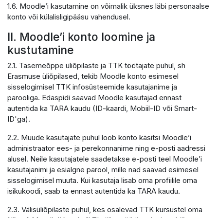
1.6. Moodle’i kasutamine on võimalik üksnes läbi personaalse
konto või külalisligipääsu vahendusel.
II. Moodle’i konto loomine ja
kustutamine
2.1. Tasemeõppe üliõpilaste ja TTK töötajate puhul, sh
Erasmuse üliõpilased, tekib Moodle konto esimesel
sisselogimisel TTK infosüsteemide kasutajanime ja
parooliga. Edaspidi saavad Moodle kasutajad ennast
autentida ka TARA kaudu (ID-kaardi, Mobiil-ID või Smart-
ID'ga).
2.2. Muude kasutajate puhul loob konto käsitsi Moodle’i
administraator ees- ja perekonnanime ning e-posti aadressi
alusel. Neile kasutajatele saadetakse e-posti teel Moodle’i
kasutajanimi ja esialgne parool, mille nad saavad esimesel
sisselogimisel muuta. Kui kasutaja lisab oma profiilile oma
isikukoodi, saab ta ennast autentida ka TARA kaudu.
2.3. Välisüliõpilaste puhul, kes osalevad TTK kursustel oma