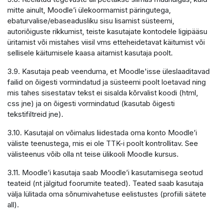
mitte ainult, Moodle’i ülekoormamist päringutega,
ebaturvalise/ebaseadusliku sisu lisamist süsteemi,
autoriõiguste rikkumist, teiste kasutajate kontodele ligipääsu
üritamist või mistahes viisil vms etteheidetavat käitumist või
sellisele käitumisele kaasa aitamist kasutaja poolt.
3.9. Kasutaja peab veenduma, et Moodle'isse üleslaaditavad
failid on õigesti vormindatud ja süsteemi poolt loetavad ning
mis tahes sisestatav tekst ei sisalda kõrvalist koodi (html,
css jne) ja on õigesti vormindatud (kasutab õigesti
tekstifiltreid jne).
3.10. Kasutajal on võimalus liidestada oma konto Moodle’i
väliste teenustega, mis ei ole TTK-i poolt kontrollitav. See
välisteenus võib olla nt teise ülikooli Moodle kursus.
3.11. Moodle’i kasutaja saab Moodle’i kasutamisega seotud
teateid (nt jälgitud foorumite teated). Teated saab kasutaja
välja lülitada oma sõnumivahetuse eelistustes (profiili sätete
all).