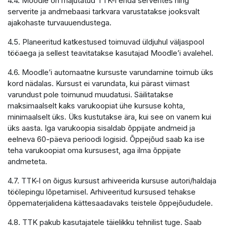
4.4. Moodle on majutatud TTK-i enda serverites ning
serverite ja andmebaasi tarkvara varustatakse jooksvalt
ajakohaste turvauuendustega.
4.5. Planeeritud katkestused toimuvad üldjuhul väljaspool
tööaega ja sellest teavitatakse kasutajad Moodle’i avalehel.
4.6. Moodle’i automaatne kursuste varundamine toimub üks
kord nädalas. Kursust ei varundata, kui pärast viimast
varundust pole toimunud muudatusi. Säilitatakse
maksimaalselt kaks varukoopiat ühe kursuse kohta,
minimaalselt üks. Üks kustutakse ära, kui see on vanem kui
üks aasta. Iga varukoopia sisaldab õppijate andmeid ja
eelneva 60-päeva perioodi logisid. Õppejõud saab ka ise
teha varukoopiat oma kursusest, aga ilma õppijate
andmeteta.
4.7. TTK-l on õigus kursust arhiveerida kursuse autori/haldaja
töölepingu lõpetamisel. Arhiveeritud kursused tehakse
õppematerjalidena kättesaadavaks teistele õppejõududele.
4.8. TTK pakub kasutajatele täielikku tehnilist tuge. Saab