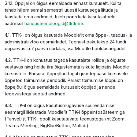
3.12. Õppijal on õigus eemaldada ennast kursuselt. Kui ta
tahab hiljem samal semestril uuesti kursusega liituda ja
taastada oma andmeid, tuleb pöörduda kasutajatoele
aadressil
haridustehnoloogid@tktk.ee
.
4.1. TTK-l on õigus kasutada Moodle’it oma õppe-, teadus- ja
administratiivtöö eesmärkidel. Teenust pakutakse 24 tundi
ööpäevas ja 7 päeva nädalas, v.a Moodle hooldusaegadel.
4.2. TTK-il on kohustus tagada kasutajate rollide ja õiguste
vastavus ning hoida ära õigustamata isikute ligipääs Moodle
kursustele. Kursuse õppejõud tagab juurdepääsu kursusele
õppetöö toimumise perioodil. Pärast toimumise lõppu on
õppejõul õigus eemaldada kursuselt õppijad ja nende
tegevustega seotud andmed.
4.3. TTK-il on õigus kasutusmugavuse suurendamise
eesmärgil liidestada Moodle’it TTK-i õppeinfosüsteemiga
(Tahvel) jt TTK-i poolt kasutatavate teenustega (nt Zoom,
Teams Meeting, BigBlueButton, Matlab).