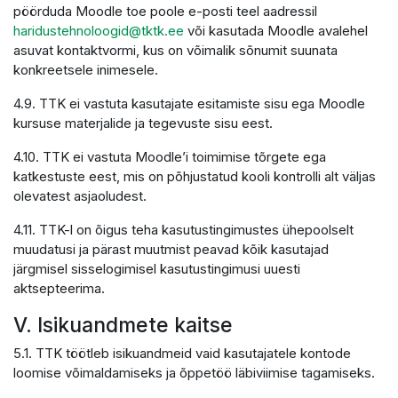
pöörduda Moodle toe poole e-posti teel aadressil
haridustehnoloogid@tktk.ee
või kasutada Moodle avalehel
asuvat kontaktvormi, kus on võimalik sõnumit suunata
konkreetsele inimesele.
4.9. TTK ei vastuta kasutajate esitamiste sisu ega Moodle
kursuse materjalide ja tegevuste sisu eest.
4.10. TTK ei vastuta Moodle’i toimimise tõrgete ega
katkestuste eest, mis on põhjustatud kooli kontrolli alt väljas
olevatest asjaoludest.
4.11. TTK-l on õigus teha kasutustingimustes ühepoolselt
muudatusi ja pärast muutmist peavad kõik kasutajad
järgmisel sisselogimisel kasutustingimusi uuesti
aktsepteerima.
V. Isikuandmete kaitse
5.1. TTK töötleb isikuandmeid vaid kasutajatele kontode
loomise võimaldamiseks ja õppetöö läbiviimise tagamiseks.