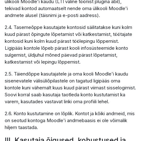
ülikooli Moodle'i kaudu (LTI väline tööriist plugina abil),
tekivad kontod automaatselt nende oma ülikooli Moodle'i
andmete alusel (täisnimi ja e-posti aadress).
2.4. Tasemeõppe kasutajate kontosid säilitatakse kuni kolm
kuud pärast õpingute lõpetamist või katkestamist, töötajate
kontosid kuni kolm kuud pärast töölepingu lõppemist.
Ligipääs kontole lõpeb pärast kooli infosüsteemide konto
sulgemist, üldjuhul mõned päevad pärast lõpetamist,
katkestamist või lepingu lõppemist.
2.5. Täiendõppe kasutajatele ja oma kooli Moodle'i kaudu
sisenevatele välisüliõpilastele on tagatud ligipääs oma
kontole kuni vähemalt kuus kuud pärast viimast sisselogimist.
Soovi korral saab kasutaja taotleda konto kustutamist ka
varem, kasutades vastavat linki oma profiili lehel.
2.6. Konto kustutamine on lõplik. Kontot ja kõiki andmeid, mis
on seotud kontoga Moodle'i andmebaasis ei ole võimalik
hiljem taastada.
III. Kasutaja õigused, kohustused ja