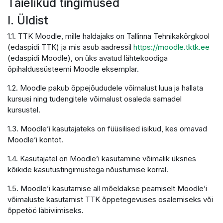
Täielikud tingimused
I. Üldist
1.1. TTK Moodle, mille haldajaks on Tallinna Tehnikakõrgkool
(edaspidi TTK) ja mis asub aadressil
https://moodle.tktk.ee
(edaspidi Moodle), on üks avatud lähtekoodiga
õpihaldussüsteemi Moodle eksemplar.
1.2. Moodle pakub õppejõududele võimalust luua ja hallata
kursusi ning tudengitele võimalust osaleda samadel
kursustel.
1.3. Moodle’i kasutajateks on füüsilised isikud, kes omavad
Moodle’i kontot.
1.4. Kasutajatel on Moodle’i kasutamine võimalik üksnes
kõikide kasutustingimustega nõustumise korral.
1.5. Moodle’i kasutamise all mõeldakse peamiselt Moodle’i
võimaluste kasutamist TTK õppetegevuses osalemiseks või
õppetöö läbiviimiseks.