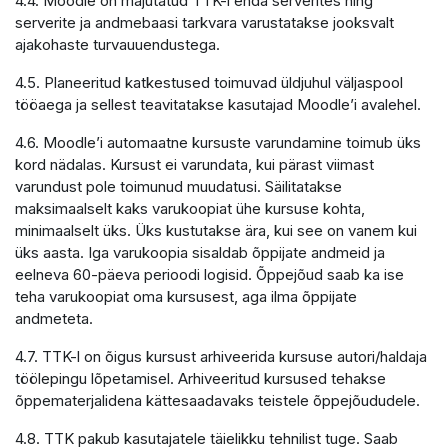
4.4. Moodle on majutatud TTK-i enda serverites ning
serverite ja andmebaasi tarkvara varustatakse jooksvalt
ajakohaste turvauuendustega.
4.5. Planeeritud katkestused toimuvad üldjuhul väljaspool
tööaega ja sellest teavitatakse kasutajad Moodle’i avalehel.
4.6. Moodle’i automaatne kursuste varundamine toimub üks
kord nädalas. Kursust ei varundata, kui pärast viimast
varundust pole toimunud muudatusi. Säilitatakse
maksimaalselt kaks varukoopiat ühe kursuse kohta,
minimaalselt üks. Üks kustutakse ära, kui see on vanem kui
üks aasta. Iga varukoopia sisaldab õppijate andmeid ja
eelneva 60-päeva perioodi logisid. Õppejõud saab ka ise
teha varukoopiat oma kursusest, aga ilma õppijate
andmeteta.
4.7. TTK-l on õigus kursust arhiveerida kursuse autori/haldaja
töölepingu lõpetamisel. Arhiveeritud kursused tehakse
õppematerjalidena kättesaadavaks teistele õppejõududele.
4.8. TTK pakub kasutajatele täielikku tehnilist tuge. Saab