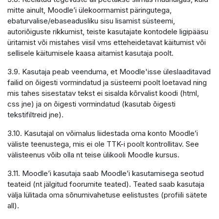
mitte ainult, Moodle’i ülekoormamist päringutega,
ebaturvalise/ebaseadusliku sisu lisamist süsteemi,
autoriõiguste rikkumist, teiste kasutajate kontodele ligipääsu
üritamist või mistahes viisil vms etteheidetavat käitumist või
sellisele käitumisele kaasa aitamist kasutaja poolt.
3.9. Kasutaja peab veenduma, et Moodle'isse üleslaaditavad
failid on õigesti vormindatud ja süsteemi poolt loetavad ning
mis tahes sisestatav tekst ei sisalda kõrvalist koodi (html,
css jne) ja on õigesti vormindatud (kasutab õigesti
tekstifiltreid jne).
3.10. Kasutajal on võimalus liidestada oma konto Moodle’i
väliste teenustega, mis ei ole TTK-i poolt kontrollitav. See
välisteenus võib olla nt teise ülikooli Moodle kursus.
3.11. Moodle’i kasutaja saab Moodle’i kasutamisega seotud
teateid (nt jälgitud foorumite teated). Teated saab kasutaja
välja lülitada oma sõnumivahetuse eelistustes (profiili sätete
all).