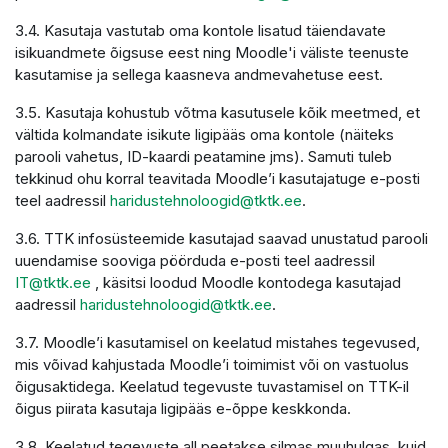
3.4. Kasutaja vastutab oma kontole lisatud täiendavate
isikuandmete õigsuse eest ning Moodle'i väliste teenuste
kasutamise ja sellega kaasneva andmevahetuse eest.
3.5. Kasutaja kohustub võtma kasutusele kõik meetmed, et
vältida kolmandate isikute ligipääs oma kontole (näiteks
parooli vahetus, ID-kaardi peatamine jms). Samuti tuleb
tekkinud ohu korral teavitada Moodle’i kasutajatuge e-posti
teel aadressil
haridustehnoloogid@tktk.ee
.
3.6. TTK infosüsteemide kasutajad saavad unustatud parooli
uuendamise sooviga pöörduda e-posti teel aadressil
IT@tktk.ee
, käsitsi loodud Moodle kontodega kasutajad
aadressil
haridustehnoloogid@tktk.ee
.
3.7. Moodle’i kasutamisel on keelatud mistahes tegevused,
mis võivad kahjustada Moodle’i toimimist või on vastuolus
õigusaktidega. Keelatud tegevuste tuvastamisel on TTK-il
õigus piirata kasutaja ligipääs e-õppe keskkonda.
3.8. Keelatud tegevuste all peetakse silmas muuhulgas, kuid