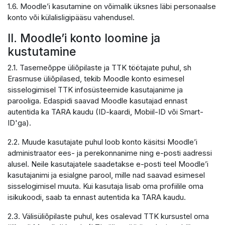
1.6. Moodle’i kasutamine on võimalik üksnes läbi personaalse
konto või külalisligipääsu vahendusel.
II. Moodle’i konto loomine ja
kustutamine
2.1. Tasemeõppe üliõpilaste ja TTK töötajate puhul, sh
Erasmuse üliõpilased, tekib Moodle konto esimesel
sisselogimisel TTK infosüsteemide kasutajanime ja
parooliga. Edaspidi saavad Moodle kasutajad ennast
autentida ka TARA kaudu (ID-kaardi, Mobiil-ID või Smart-
ID'ga).
2.2. Muude kasutajate puhul loob konto käsitsi Moodle’i
administraator ees- ja perekonnanime ning e-posti aadressi
alusel. Neile kasutajatele saadetakse e-posti teel Moodle’i
kasutajanimi ja esialgne parool, mille nad saavad esimesel
sisselogimisel muuta. Kui kasutaja lisab oma profiilile oma
isikukoodi, saab ta ennast autentida ka TARA kaudu.
2.3. Välisüliõpilaste puhul, kes osalevad TTK kursustel oma