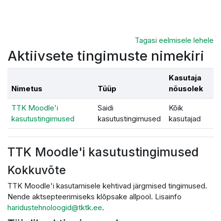
Jäta vahele peasisuni
Tagasi eelmisele lehele
Aktiivsete tingimuste nimekiri
Kasutaja
Nimetus
Tüüp
nõusolek
TTK Moodle'i
Saidi
Kõik
kasutustingimused
kasutustingimused
kasutajad
TTK Moodle'i kasutustingimused
Kokkuvõte
TTK Moodle'i kasutamisele kehtivad järgmised tingimused.
Nende aktsepteerimiseks klõpsake allpool. Lisainfo
haridustehnoloogid@tktk.ee
.