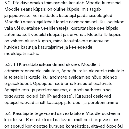
5.2. Efektiivsemaks toimimiseks kasutab Moodle küpsiseid.
Moodle seansiküpsis on oluline küpsis, mis tagab
järjepidevuse, võimaldades kasutajal jääda sisselogitud
Moodle'i seansi ajal lehelt lehele navigeerimisel. Kui logitakse
välja või suletakse veebilehitseja, kustutatakse see küpsis
automaatselt veebilehitsejast ja serverist. Moodle ID küpsis
on vähem oluline küpsis, mida kasutatakse mugavuse
huvides kasutaja kasutajanime ja keeleseade
meeldejätmiseks.
5.3. TTK avaldab isikuandmeid üksnes Moodle’it
administreerivatele isikutele, õppejõu rollis olevatele isikutele
ja teistele isikutele, kui andmete avaldamise nõue tuleneb
õigusaktidest. Õppejõud näeb oma kursustel osalevate
õppijate ees- ja perekonnanime, e-posti aadressi ning
tegevuste logisid (sh IP-aadresse). Kursusel osalevad
õppijad näevad ainult kaasõppijate ees- ja perekonnanime.
5.4. Kasutajate tegevused salvestatakse Moodle süsteemi
logidesse. Kursuste logid näitavad ainult neid tegevusi, mis
on seotud konkreetse kursuse kontekstiga, aitavad õppejõul