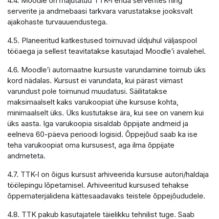
4.4. Moodle on majutatud TTK-i enda serverites ning
serverite ja andmebaasi tarkvara varustatakse jooksvalt
ajakohaste turvauuendustega.
4.5. Planeeritud katkestused toimuvad üldjuhul väljaspool
tööaega ja sellest teavitatakse kasutajad Moodle’i avalehel.
4.6. Moodle’i automaatne kursuste varundamine toimub üks
kord nädalas. Kursust ei varundata, kui pärast viimast
varundust pole toimunud muudatusi. Säilitatakse
maksimaalselt kaks varukoopiat ühe kursuse kohta,
minimaalselt üks. Üks kustutakse ära, kui see on vanem kui
üks aasta. Iga varukoopia sisaldab õppijate andmeid ja
eelneva 60-päeva perioodi logisid. Õppejõud saab ka ise
teha varukoopiat oma kursusest, aga ilma õppijate
andmeteta.
4.7. TTK-l on õigus kursust arhiveerida kursuse autori/haldaja
töölepingu lõpetamisel. Arhiveeritud kursused tehakse
õppematerjalidena kättesaadavaks teistele õppejõududele.
4.8. TTK pakub kasutajatele täielikku tehnilist tuge. Saab