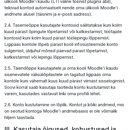
ülikooli Moodle'i kaudu (LTI väline tööriist plugina abil),
tekivad kontod automaatselt nende oma ülikooli Moodle'i
andmete alusel (täisnimi ja e-posti aadress).
2.4. Tasemeõppe kasutajate kontosid säilitatakse kuni kolm
kuud pärast õpingute lõpetamist või katkestamist, töötajate
kontosid kuni kolm kuud pärast töölepingu lõppemist.
Ligipääs kontole lõpeb pärast kooli infosüsteemide konto
sulgemist, üldjuhul mõned päevad pärast lõpetamist,
katkestamist või lepingu lõppemist.
2.5. Täiendõppe kasutajatele ja oma kooli Moodle'i kaudu
sisenevatele välisüliõpilastele on tagatud ligipääs oma
kontole kuni vähemalt kuus kuud pärast viimast sisselogimist.
Soovi korral saab kasutaja taotleda konto kustutamist ka
varem, kasutades vastavat linki oma profiili lehel.
2.6. Konto kustutamine on lõplik. Kontot ja kõiki andmeid, mis
on seotud kontoga Moodle'i andmebaasis ei ole võimalik
hiljem taastada.
III. Kasutaja õigused, kohustused ja