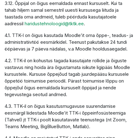
3.12. Õppijal on õigus eemaldada ennast kursuselt. Kui ta
tahab hiljem samal semestril uuesti kursusega liituda ja
taastada oma andmeid, tuleb pöörduda kasutajatoele
aadressil
haridustehnoloogid@tktk.ee
.
4.1. TTK-l on õigus kasutada Moodle’it oma õppe-, teadus- ja
administratiivtöö eesmärkidel. Teenust pakutakse 24 tundi
ööpäevas ja 7 päeva nädalas, v.a Moodle hooldusaegadel.
4.2. TTK-il on kohustus tagada kasutajate rollide ja õiguste
vastavus ning hoida ära õigustamata isikute ligipääs Moodle
kursustele. Kursuse õppejõud tagab juurdepääsu kursusele
õppetöö toimumise perioodil. Pärast toimumise lõppu on
õppejõul õigus eemaldada kursuselt õppijad ja nende
tegevustega seotud andmed.
4.3. TTK-il on õigus kasutusmugavuse suurendamise
eesmärgil liidestada Moodle’it TTK-i õppeinfosüsteemiga
(Tahvel) jt TTK-i poolt kasutatavate teenustega (nt Zoom,
Teams Meeting, BigBlueButton, Matlab).