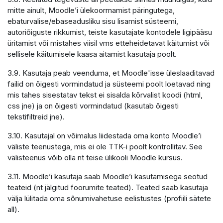
mitte ainult, Moodle’i ülekoormamist päringutega,
ebaturvalise/ebaseadusliku sisu lisamist süsteemi,
autoriõiguste rikkumist, teiste kasutajate kontodele ligipääsu
üritamist või mistahes viisil vms etteheidetavat käitumist või
sellisele käitumisele kaasa aitamist kasutaja poolt.
3.9. Kasutaja peab veenduma, et Moodle'isse üleslaaditavad
failid on õigesti vormindatud ja süsteemi poolt loetavad ning
mis tahes sisestatav tekst ei sisalda kõrvalist koodi (html,
css jne) ja on õigesti vormindatud (kasutab õigesti
tekstifiltreid jne).
3.10. Kasutajal on võimalus liidestada oma konto Moodle’i
väliste teenustega, mis ei ole TTK-i poolt kontrollitav. See
välisteenus võib olla nt teise ülikooli Moodle kursus.
3.11. Moodle’i kasutaja saab Moodle’i kasutamisega seotud
teateid (nt jälgitud foorumite teated). Teated saab kasutaja
välja lülitada oma sõnumivahetuse eelistustes (profiili sätete
all).