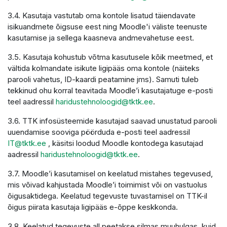
3.4. Kasutaja vastutab oma kontole lisatud täiendavate
isikuandmete õigsuse eest ning Moodle'i väliste teenuste
kasutamise ja sellega kaasneva andmevahetuse eest.
3.5. Kasutaja kohustub võtma kasutusele kõik meetmed, et
vältida kolmandate isikute ligipääs oma kontole (näiteks
parooli vahetus, ID-kaardi peatamine jms). Samuti tuleb
tekkinud ohu korral teavitada Moodle’i kasutajatuge e-posti
teel aadressil
haridustehnoloogid@tktk.ee
.
3.6. TTK infosüsteemide kasutajad saavad unustatud parooli
uuendamise sooviga pöörduda e-posti teel aadressil
IT@tktk.ee
, käsitsi loodud Moodle kontodega kasutajad
aadressil
haridustehnoloogid@tktk.ee
.
3.7. Moodle’i kasutamisel on keelatud mistahes tegevused,
mis võivad kahjustada Moodle’i toimimist või on vastuolus
õigusaktidega. Keelatud tegevuste tuvastamisel on TTK-il
õigus piirata kasutaja ligipääs e-õppe keskkonda.
3.8. Keelatud tegevuste all peetakse silmas muuhulgas, kuid