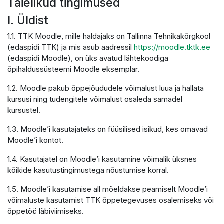
Täielikud tingimused
I. Üldist
1.1. TTK Moodle, mille haldajaks on Tallinna Tehnikakõrgkool
(edaspidi TTK) ja mis asub aadressil
https://moodle.tktk.ee
(edaspidi Moodle), on üks avatud lähtekoodiga
õpihaldussüsteemi Moodle eksemplar.
1.2. Moodle pakub õppejõududele võimalust luua ja hallata
kursusi ning tudengitele võimalust osaleda samadel
kursustel.
1.3. Moodle’i kasutajateks on füüsilised isikud, kes omavad
Moodle’i kontot.
1.4. Kasutajatel on Moodle’i kasutamine võimalik üksnes
kõikide kasutustingimustega nõustumise korral.
1.5. Moodle’i kasutamise all mõeldakse peamiselt Moodle’i
võimaluste kasutamist TTK õppetegevuses osalemiseks või
õppetöö läbiviimiseks.