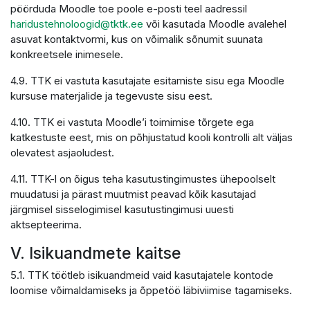
pöörduda Moodle toe poole e-posti teel aadressil
haridustehnoloogid@tktk.ee
või kasutada Moodle avalehel
asuvat kontaktvormi, kus on võimalik sõnumit suunata
konkreetsele inimesele.
4.9. TTK ei vastuta kasutajate esitamiste sisu ega Moodle
kursuse materjalide ja tegevuste sisu eest.
4.10. TTK ei vastuta Moodle’i toimimise tõrgete ega
katkestuste eest, mis on põhjustatud kooli kontrolli alt väljas
olevatest asjaoludest.
4.11. TTK-l on õigus teha kasutustingimustes ühepoolselt
muudatusi ja pärast muutmist peavad kõik kasutajad
järgmisel sisselogimisel kasutustingimusi uuesti
aktsepteerima.
V. Isikuandmete kaitse
5.1. TTK töötleb isikuandmeid vaid kasutajatele kontode
loomise võimaldamiseks ja õppetöö läbiviimise tagamiseks.