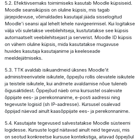
5.2. Efektiivsemaks toimimiseks kasutab Moodle küpsiseid.
Moodle seansiküpsis on oluline küpsis, mis tagab
järjepidevuse, võimaldades kasutajal jääda sisselogitud
Moodle'i seansi ajal lehelt lehele navigeerimisel. Kui logitakse
välja või suletakse veebilehitseja, kustutatakse see küpsis
automaatselt veebilehitsejast ja serverist. Moodle ID küpsis
on vähem oluline küpsis, mida kasutatakse mugavuse
huvides kasutaja kasutajanime ja keeleseade
meeldejätmiseks.
5.3. TTK avaldab isikuandmeid üksnes Moodle’it
administreerivatele isikutele, õppejõu rollis olevatele isikutele
ja teistele isikutele, kui andmete avaldamise nõue tuleneb
õigusaktidest. Õppejõud näeb oma kursustel osalevate
õppijate ees- ja perekonnanime, e-posti aadressi ning
tegevuste logisid (sh IP-aadresse). Kursusel osalevad
õppijad näevad ainult kaasõppijate ees- ja perekonnanime.
5.4. Kasutajate tegevused salvestatakse Moodle süsteemi
logidesse. Kursuste logid näitavad ainult neid tegevusi, mis
on seotud konkreetse kursuse kontekstiga, aitavad õppejõul