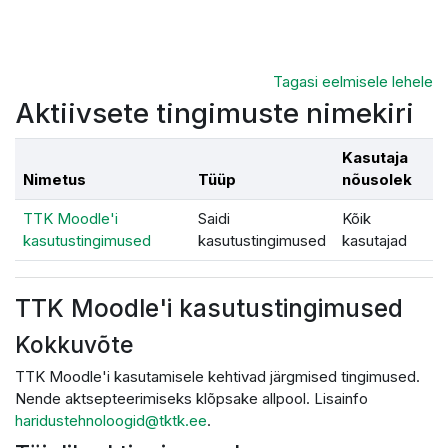
Jäta vahele peasisuni
Tagasi eelmisele lehele
Aktiivsete tingimuste nimekiri
Kasutaja
Nimetus
Tüüp
nõusolek
TTK Moodle'i
Saidi
Kõik
kasutustingimused
kasutustingimused
kasutajad
TTK Moodle'i kasutustingimused
Kokkuvõte
TTK Moodle'i kasutamisele kehtivad järgmised tingimused.
Nende aktsepteerimiseks klõpsake allpool. Lisainfo
haridustehnoloogid@tktk.ee
.