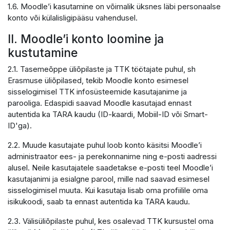
1.6. Moodle’i kasutamine on võimalik üksnes läbi personaalse
konto või külalisligipääsu vahendusel.
II. Moodle’i konto loomine ja
kustutamine
2.1. Tasemeõppe üliõpilaste ja TTK töötajate puhul, sh
Erasmuse üliõpilased, tekib Moodle konto esimesel
sisselogimisel TTK infosüsteemide kasutajanime ja
parooliga. Edaspidi saavad Moodle kasutajad ennast
autentida ka TARA kaudu (ID-kaardi, Mobiil-ID või Smart-
ID'ga).
2.2. Muude kasutajate puhul loob konto käsitsi Moodle’i
administraator ees- ja perekonnanime ning e-posti aadressi
alusel. Neile kasutajatele saadetakse e-posti teel Moodle’i
kasutajanimi ja esialgne parool, mille nad saavad esimesel
sisselogimisel muuta. Kui kasutaja lisab oma profiilile oma
isikukoodi, saab ta ennast autentida ka TARA kaudu.
2.3. Välisüliõpilaste puhul, kes osalevad TTK kursustel oma