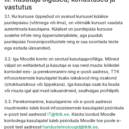
vastutus
3.1. Kui kursuse õppejõud on avanud kursusel külalise
juurdepääsu (võtmega või ilma), on võimalik kursust vaadata
autentimata kasutajana. Külalisel on juurdepääs kursuse
avalehe infole ning õppematerjalidele, aga puudub
juurdepääs foorumipostitustele ning ei saa sooritada teste
ega esitada ülesandeid.
3.2. Iga Moodle konto on seotud kasutajaprofiiliga. Mõned
väljad on eeltäidetud ja kasutaja ei saa neid muuta: kõikidel
kontodel ees- ja perekonnanimi ning e-posti aadress, TTK
infosüsteemide kasutajatel lisaks isikukood ning osakond
(struktuuriüksus või õppekava). Iga kasutaja saab ka lisada
või muuta igal ajal muid isikuandmeid, sealhulgas profiilipilti.
3.3. Perekonnanime, kasutajanime või e-posti aadressi
muutmiseks tuleb kooli infosüsteemide kasutajatel pöörduda
e-posti teel aadressil
IT@tktk.ee
. Käsitsi loodud Moodle
kontodega kasutajatel tuleb pöörduda Moodle toe poole e-
posti teel aadressil
haridustehnoloogid@tktk.ee
.