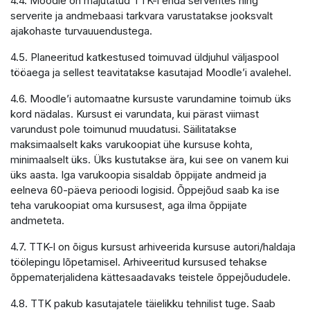
4.4. Moodle on majutatud TTK-i enda serverites ning
serverite ja andmebaasi tarkvara varustatakse jooksvalt
ajakohaste turvauuendustega.
4.5. Planeeritud katkestused toimuvad üldjuhul väljaspool
tööaega ja sellest teavitatakse kasutajad Moodle’i avalehel.
4.6. Moodle’i automaatne kursuste varundamine toimub üks
kord nädalas. Kursust ei varundata, kui pärast viimast
varundust pole toimunud muudatusi. Säilitatakse
maksimaalselt kaks varukoopiat ühe kursuse kohta,
minimaalselt üks. Üks kustutakse ära, kui see on vanem kui
üks aasta. Iga varukoopia sisaldab õppijate andmeid ja
eelneva 60-päeva perioodi logisid. Õppejõud saab ka ise
teha varukoopiat oma kursusest, aga ilma õppijate
andmeteta.
4.7. TTK-l on õigus kursust arhiveerida kursuse autori/haldaja
töölepingu lõpetamisel. Arhiveeritud kursused tehakse
õppematerjalidena kättesaadavaks teistele õppejõududele.
4.8. TTK pakub kasutajatele täielikku tehnilist tuge. Saab