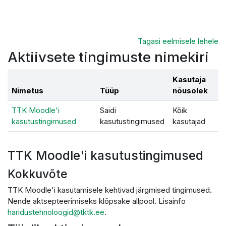
Jäta vahele peasisuni
Tagasi eelmisele lehele
Aktiivsete tingimuste nimekiri
Kasutaja
Nimetus
Tüüp
nõusolek
TTK Moodle'i
Saidi
Kõik
kasutustingimused
kasutustingimused
kasutajad
TTK Moodle'i kasutustingimused
Kokkuvõte
TTK Moodle'i kasutamisele kehtivad järgmised tingimused.
Nende aktsepteerimiseks klõpsake allpool. Lisainfo
haridustehnoloogid@tktk.ee
.