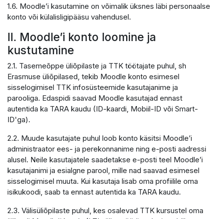
1.6. Moodle’i kasutamine on võimalik üksnes läbi personaalse
konto või külalisligipääsu vahendusel.
II. Moodle’i konto loomine ja
kustutamine
2.1. Tasemeõppe üliõpilaste ja TTK töötajate puhul, sh
Erasmuse üliõpilased, tekib Moodle konto esimesel
sisselogimisel TTK infosüsteemide kasutajanime ja
parooliga. Edaspidi saavad Moodle kasutajad ennast
autentida ka TARA kaudu (ID-kaardi, Mobiil-ID või Smart-
ID'ga).
2.2. Muude kasutajate puhul loob konto käsitsi Moodle’i
administraator ees- ja perekonnanime ning e-posti aadressi
alusel. Neile kasutajatele saadetakse e-posti teel Moodle’i
kasutajanimi ja esialgne parool, mille nad saavad esimesel
sisselogimisel muuta. Kui kasutaja lisab oma profiilile oma
isikukoodi, saab ta ennast autentida ka TARA kaudu.
2.3. Välisüliõpilaste puhul, kes osalevad TTK kursustel oma