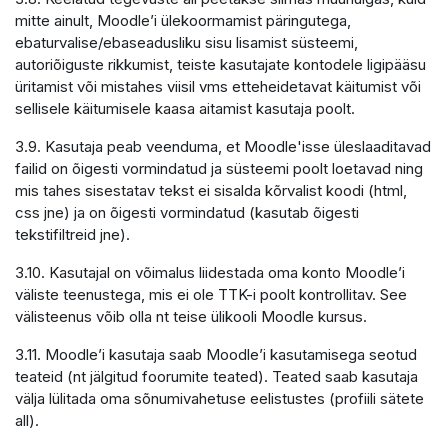
mitte ainult, Moodle’i ülekoormamist päringutega,
ebaturvalise/ebaseadusliku sisu lisamist süsteemi,
autoriõiguste rikkumist, teiste kasutajate kontodele ligipääsu
üritamist või mistahes viisil vms etteheidetavat käitumist või
sellisele käitumisele kaasa aitamist kasutaja poolt.
3.9. Kasutaja peab veenduma, et Moodle'isse üleslaaditavad
failid on õigesti vormindatud ja süsteemi poolt loetavad ning
mis tahes sisestatav tekst ei sisalda kõrvalist koodi (html,
css jne) ja on õigesti vormindatud (kasutab õigesti
tekstifiltreid jne).
3.10. Kasutajal on võimalus liidestada oma konto Moodle’i
väliste teenustega, mis ei ole TTK-i poolt kontrollitav. See
välisteenus võib olla nt teise ülikooli Moodle kursus.
3.11. Moodle’i kasutaja saab Moodle’i kasutamisega seotud
teateid (nt jälgitud foorumite teated). Teated saab kasutaja
välja lülitada oma sõnumivahetuse eelistustes (profiili sätete
all).