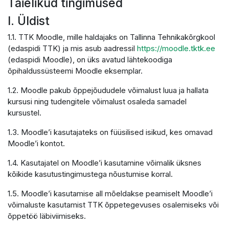
Täielikud tingimused
I. Üldist
1.1. TTK Moodle, mille haldajaks on Tallinna Tehnikakõrgkool
(edaspidi TTK) ja mis asub aadressil
https://moodle.tktk.ee
(edaspidi Moodle), on üks avatud lähtekoodiga
õpihaldussüsteemi Moodle eksemplar.
1.2. Moodle pakub õppejõududele võimalust luua ja hallata
kursusi ning tudengitele võimalust osaleda samadel
kursustel.
1.3. Moodle’i kasutajateks on füüsilised isikud, kes omavad
Moodle’i kontot.
1.4. Kasutajatel on Moodle’i kasutamine võimalik üksnes
kõikide kasutustingimustega nõustumise korral.
1.5. Moodle’i kasutamise all mõeldakse peamiselt Moodle’i
võimaluste kasutamist TTK õppetegevuses osalemiseks või
õppetöö läbiviimiseks.