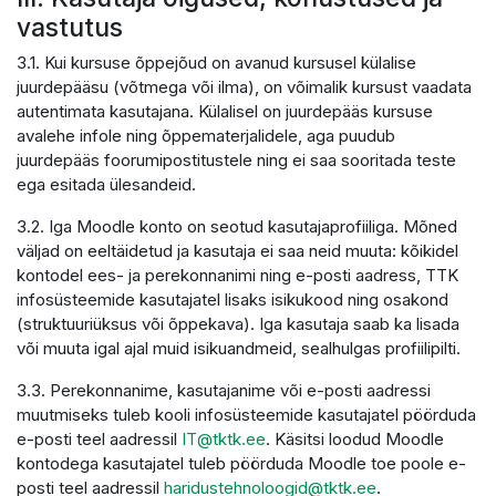
vastutus
3.1. Kui kursuse õppejõud on avanud kursusel külalise
juurdepääsu (võtmega või ilma), on võimalik kursust vaadata
autentimata kasutajana. Külalisel on juurdepääs kursuse
avalehe infole ning õppematerjalidele, aga puudub
juurdepääs foorumipostitustele ning ei saa sooritada teste
ega esitada ülesandeid.
3.2. Iga Moodle konto on seotud kasutajaprofiiliga. Mõned
väljad on eeltäidetud ja kasutaja ei saa neid muuta: kõikidel
kontodel ees- ja perekonnanimi ning e-posti aadress, TTK
infosüsteemide kasutajatel lisaks isikukood ning osakond
(struktuuriüksus või õppekava). Iga kasutaja saab ka lisada
või muuta igal ajal muid isikuandmeid, sealhulgas profiilipilti.
3.3. Perekonnanime, kasutajanime või e-posti aadressi
muutmiseks tuleb kooli infosüsteemide kasutajatel pöörduda
e-posti teel aadressil
IT@tktk.ee
. Käsitsi loodud Moodle
kontodega kasutajatel tuleb pöörduda Moodle toe poole e-
posti teel aadressil
haridustehnoloogid@tktk.ee
.