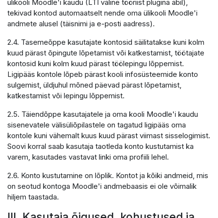
ülikooli Moodle'i kaudu (LTI väline tööriist plugina abil),
tekivad kontod automaatselt nende oma ülikooli Moodle'i
andmete alusel (täisnimi ja e-posti aadress).
2.4. Tasemeõppe kasutajate kontosid säilitatakse kuni kolm
kuud pärast õpingute lõpetamist või katkestamist, töötajate
kontosid kuni kolm kuud pärast töölepingu lõppemist.
Ligipääs kontole lõpeb pärast kooli infosüsteemide konto
sulgemist, üldjuhul mõned päevad pärast lõpetamist,
katkestamist või lepingu lõppemist.
2.5. Täiendõppe kasutajatele ja oma kooli Moodle'i kaudu
sisenevatele välisüliõpilastele on tagatud ligipääs oma
kontole kuni vähemalt kuus kuud pärast viimast sisselogimist.
Soovi korral saab kasutaja taotleda konto kustutamist ka
varem, kasutades vastavat linki oma profiili lehel.
2.6. Konto kustutamine on lõplik. Kontot ja kõiki andmeid, mis
on seotud kontoga Moodle'i andmebaasis ei ole võimalik
hiljem taastada.
III. Kasutaja õigused, kohustused ja