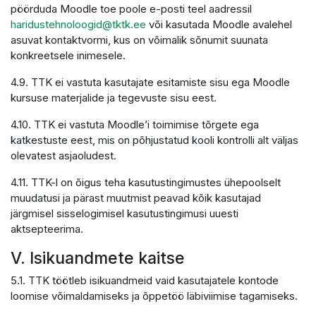
pöörduda Moodle toe poole e-posti teel aadressil
haridustehnoloogid@tktk.ee
või kasutada Moodle avalehel
asuvat kontaktvormi, kus on võimalik sõnumit suunata
konkreetsele inimesele.
4.9. TTK ei vastuta kasutajate esitamiste sisu ega Moodle
kursuse materjalide ja tegevuste sisu eest.
4.10. TTK ei vastuta Moodle’i toimimise tõrgete ega
katkestuste eest, mis on põhjustatud kooli kontrolli alt väljas
olevatest asjaoludest.
4.11. TTK-l on õigus teha kasutustingimustes ühepoolselt
muudatusi ja pärast muutmist peavad kõik kasutajad
järgmisel sisselogimisel kasutustingimusi uuesti
aktsepteerima.
V. Isikuandmete kaitse
5.1. TTK töötleb isikuandmeid vaid kasutajatele kontode
loomise võimaldamiseks ja õppetöö läbiviimise tagamiseks.