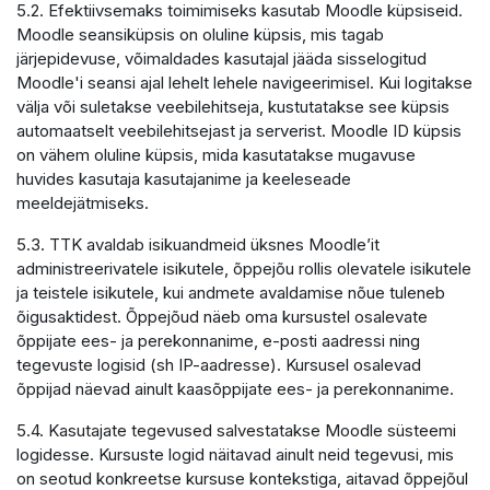
5.2. Efektiivsemaks toimimiseks kasutab Moodle küpsiseid.
Moodle seansiküpsis on oluline küpsis, mis tagab
järjepidevuse, võimaldades kasutajal jääda sisselogitud
Moodle'i seansi ajal lehelt lehele navigeerimisel. Kui logitakse
välja või suletakse veebilehitseja, kustutatakse see küpsis
automaatselt veebilehitsejast ja serverist. Moodle ID küpsis
on vähem oluline küpsis, mida kasutatakse mugavuse
huvides kasutaja kasutajanime ja keeleseade
meeldejätmiseks.
5.3. TTK avaldab isikuandmeid üksnes Moodle’it
administreerivatele isikutele, õppejõu rollis olevatele isikutele
ja teistele isikutele, kui andmete avaldamise nõue tuleneb
õigusaktidest. Õppejõud näeb oma kursustel osalevate
õppijate ees- ja perekonnanime, e-posti aadressi ning
tegevuste logisid (sh IP-aadresse). Kursusel osalevad
õppijad näevad ainult kaasõppijate ees- ja perekonnanime.
5.4. Kasutajate tegevused salvestatakse Moodle süsteemi
logidesse. Kursuste logid näitavad ainult neid tegevusi, mis
on seotud konkreetse kursuse kontekstiga, aitavad õppejõul