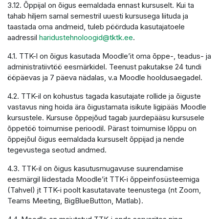
3.12. Õppijal on õigus eemaldada ennast kursuselt. Kui ta
tahab hiljem samal semestril uuesti kursusega liituda ja
taastada oma andmeid, tuleb pöörduda kasutajatoele
aadressil
haridustehnoloogid@tktk.ee
.
4.1. TTK-l on õigus kasutada Moodle’it oma õppe-, teadus- ja
administratiivtöö eesmärkidel. Teenust pakutakse 24 tundi
ööpäevas ja 7 päeva nädalas, v.a Moodle hooldusaegadel.
4.2. TTK-il on kohustus tagada kasutajate rollide ja õiguste
vastavus ning hoida ära õigustamata isikute ligipääs Moodle
kursustele. Kursuse õppejõud tagab juurdepääsu kursusele
õppetöö toimumise perioodil. Pärast toimumise lõppu on
õppejõul õigus eemaldada kursuselt õppijad ja nende
tegevustega seotud andmed.
4.3. TTK-il on õigus kasutusmugavuse suurendamise
eesmärgil liidestada Moodle’it TTK-i õppeinfosüsteemiga
(Tahvel) jt TTK-i poolt kasutatavate teenustega (nt Zoom,
Teams Meeting, BigBlueButton, Matlab).