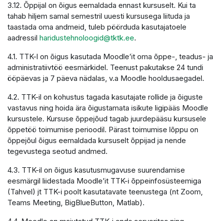
3.12. Õppijal on õigus eemaldada ennast kursuselt. Kui ta
tahab hiljem samal semestril uuesti kursusega liituda ja
taastada oma andmeid, tuleb pöörduda kasutajatoele
aadressil
haridustehnoloogid@tktk.ee
.
4.1. TTK-l on õigus kasutada Moodle’it oma õppe-, teadus- ja
administratiivtöö eesmärkidel. Teenust pakutakse 24 tundi
ööpäevas ja 7 päeva nädalas, v.a Moodle hooldusaegadel.
4.2. TTK-il on kohustus tagada kasutajate rollide ja õiguste
vastavus ning hoida ära õigustamata isikute ligipääs Moodle
kursustele. Kursuse õppejõud tagab juurdepääsu kursusele
õppetöö toimumise perioodil. Pärast toimumise lõppu on
õppejõul õigus eemaldada kursuselt õppijad ja nende
tegevustega seotud andmed.
4.3. TTK-il on õigus kasutusmugavuse suurendamise
eesmärgil liidestada Moodle’it TTK-i õppeinfosüsteemiga
(Tahvel) jt TTK-i poolt kasutatavate teenustega (nt Zoom,
Teams Meeting, BigBlueButton, Matlab).