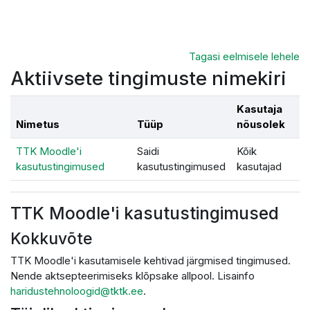
Jäta vahele peasisuni
Tagasi eelmisele lehele
Aktiivsete tingimuste nimekiri
Kasutaja
Nimetus
Tüüp
nõusolek
TTK Moodle'i
Saidi
Kõik
kasutustingimused
kasutustingimused
kasutajad
TTK Moodle'i kasutustingimused
Kokkuvõte
TTK Moodle'i kasutamisele kehtivad järgmised tingimused.
Nende aktsepteerimiseks klõpsake allpool. Lisainfo
haridustehnoloogid@tktk.ee
.