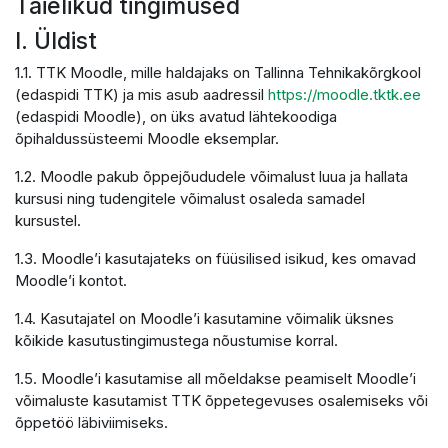
Täielikud tingimused
I. Üldist
1.1. TTK Moodle, mille haldajaks on Tallinna Tehnikakõrgkool
(edaspidi TTK) ja mis asub aadressil
https://moodle.tktk.ee
(edaspidi Moodle), on üks avatud lähtekoodiga
õpihaldussüsteemi Moodle eksemplar.
1.2. Moodle pakub õppejõududele võimalust luua ja hallata
kursusi ning tudengitele võimalust osaleda samadel
kursustel.
1.3. Moodle’i kasutajateks on füüsilised isikud, kes omavad
Moodle’i kontot.
1.4. Kasutajatel on Moodle’i kasutamine võimalik üksnes
kõikide kasutustingimustega nõustumise korral.
1.5. Moodle’i kasutamise all mõeldakse peamiselt Moodle’i
võimaluste kasutamist TTK õppetegevuses osalemiseks või
õppetöö läbiviimiseks.