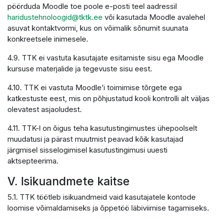
pöörduda Moodle toe poole e-posti teel aadressil
haridustehnoloogid@tktk.ee
või kasutada Moodle avalehel
asuvat kontaktvormi, kus on võimalik sõnumit suunata
konkreetsele inimesele.
4.9. TTK ei vastuta kasutajate esitamiste sisu ega Moodle
kursuse materjalide ja tegevuste sisu eest.
4.10. TTK ei vastuta Moodle’i toimimise tõrgete ega
katkestuste eest, mis on põhjustatud kooli kontrolli alt väljas
olevatest asjaoludest.
4.11. TTK-l on õigus teha kasutustingimustes ühepoolselt
muudatusi ja pärast muutmist peavad kõik kasutajad
järgmisel sisselogimisel kasutustingimusi uuesti
aktsepteerima.
V. Isikuandmete kaitse
5.1. TTK töötleb isikuandmeid vaid kasutajatele kontode
loomise võimaldamiseks ja õppetöö läbiviimise tagamiseks.