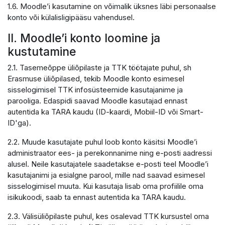
1.6. Moodle’i kasutamine on võimalik üksnes läbi personaalse
konto või külalisligipääsu vahendusel.
II. Moodle’i konto loomine ja
kustutamine
2.1. Tasemeõppe üliõpilaste ja TTK töötajate puhul, sh
Erasmuse üliõpilased, tekib Moodle konto esimesel
sisselogimisel TTK infosüsteemide kasutajanime ja
parooliga. Edaspidi saavad Moodle kasutajad ennast
autentida ka TARA kaudu (ID-kaardi, Mobiil-ID või Smart-
ID'ga).
2.2. Muude kasutajate puhul loob konto käsitsi Moodle’i
administraator ees- ja perekonnanime ning e-posti aadressi
alusel. Neile kasutajatele saadetakse e-posti teel Moodle’i
kasutajanimi ja esialgne parool, mille nad saavad esimesel
sisselogimisel muuta. Kui kasutaja lisab oma profiilile oma
isikukoodi, saab ta ennast autentida ka TARA kaudu.
2.3. Välisüliõpilaste puhul, kes osalevad TTK kursustel oma