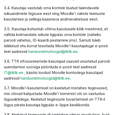
3.4. Kasutaja vastutab oma kontole lisatud täiendavate
isikuandmete õigsuse eest ning Moodle'i väliste teenuste
kasutamise ja sellega kaasneva andmevahetuse eest.
3.5. Kasutaja kohustub võtma kasutusele kõik meetmed, et
vältida kolmandate isikute ligipääs oma kontole (näiteks
parooli vahetus, ID-kaardi peatamine jms). Samuti tuleb
tekkinud ohu korral teavitada Moodle’i kasutajatuge e-posti
teel aadressil
haridustehnoloogid@tktk.ee
.
3.6. TTK infosüsteemide kasutajad saavad unustatud parooli
uuendamise sooviga pöörduda e-posti teel aadressil
IT@tktk.ee
, käsitsi loodud Moodle kontodega kasutajad
aadressil
haridustehnoloogid@tktk.ee
.
3.7. Moodle’i kasutamisel on keelatud mistahes tegevused,
mis võivad kahjustada Moodle’i toimimist või on vastuolus
õigusaktidega. Keelatud tegevuste tuvastamisel on TTK-il
õigus piirata kasutaja ligipääs e-õppe keskkonda.
3.8. Keelatud tegevuste all peetakse silmas muuhulgas, kuid