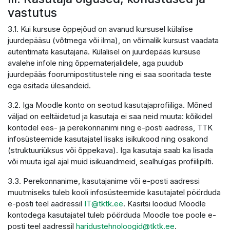
vastutus
3.1. Kui kursuse õppejõud on avanud kursusel külalise
juurdepääsu (võtmega või ilma), on võimalik kursust vaadata
autentimata kasutajana. Külalisel on juurdepääs kursuse
avalehe infole ning õppematerjalidele, aga puudub
juurdepääs foorumipostitustele ning ei saa sooritada teste
ega esitada ülesandeid.
3.2. Iga Moodle konto on seotud kasutajaprofiiliga. Mõned
väljad on eeltäidetud ja kasutaja ei saa neid muuta: kõikidel
kontodel ees- ja perekonnanimi ning e-posti aadress, TTK
infosüsteemide kasutajatel lisaks isikukood ning osakond
(struktuuriüksus või õppekava). Iga kasutaja saab ka lisada
või muuta igal ajal muid isikuandmeid, sealhulgas profiilipilti.
3.3. Perekonnanime, kasutajanime või e-posti aadressi
muutmiseks tuleb kooli infosüsteemide kasutajatel pöörduda
e-posti teel aadressil
IT@tktk.ee
. Käsitsi loodud Moodle
kontodega kasutajatel tuleb pöörduda Moodle toe poole e-
posti teel aadressil
haridustehnoloogid@tktk.ee
.