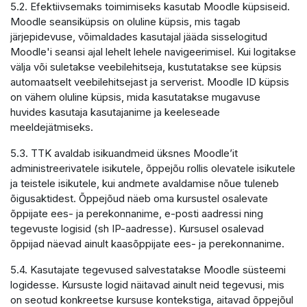
5.2. Efektiivsemaks toimimiseks kasutab Moodle küpsiseid.
Moodle seansiküpsis on oluline küpsis, mis tagab
järjepidevuse, võimaldades kasutajal jääda sisselogitud
Moodle'i seansi ajal lehelt lehele navigeerimisel. Kui logitakse
välja või suletakse veebilehitseja, kustutatakse see küpsis
automaatselt veebilehitsejast ja serverist. Moodle ID küpsis
on vähem oluline küpsis, mida kasutatakse mugavuse
huvides kasutaja kasutajanime ja keeleseade
meeldejätmiseks.
5.3. TTK avaldab isikuandmeid üksnes Moodle’it
administreerivatele isikutele, õppejõu rollis olevatele isikutele
ja teistele isikutele, kui andmete avaldamise nõue tuleneb
õigusaktidest. Õppejõud näeb oma kursustel osalevate
õppijate ees- ja perekonnanime, e-posti aadressi ning
tegevuste logisid (sh IP-aadresse). Kursusel osalevad
õppijad näevad ainult kaasõppijate ees- ja perekonnanime.
5.4. Kasutajate tegevused salvestatakse Moodle süsteemi
logidesse. Kursuste logid näitavad ainult neid tegevusi, mis
on seotud konkreetse kursuse kontekstiga, aitavad õppejõul