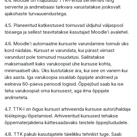
4.4. Moodle on majutatud TTK-i enda serverites ning
serverite ja andmebaasi tarkvara varustatakse jooksvalt
ajakohaste turvauuendustega.
4.5. Planeeritud katkestused toimuvad üldjuhul väljaspool
tööaega ja sellest teavitatakse kasutajad Moodle’i avalehel.
4.6. Moodle’i automaatne kursuste varundamine toimub üks
kord nädalas. Kursust ei varundata, kui pärast viimast
varundust pole toimunud muudatusi. Säilitatakse
maksimaalselt kaks varukoopiat ühe kursuse kohta,
minimaalselt üks. Üks kustutakse ära, kui see on vanem kui
üks aasta. Iga varukoopia sisaldab õppijate andmeid ja
eelneva 60-päeva perioodi logisid. Õppejõud saab ka ise
teha varukoopiat oma kursusest, aga ilma õppijate
andmeteta.
4.7. TTK-l on õigus kursust arhiveerida kursuse autori/haldaja
töölepingu lõpetamisel. Arhiveeritud kursused tehakse
õppematerjalidena kättesaadavaks teistele õppejõududele.
4.8. TTK pakub kasutajatele täielikku tehnilist tuge. Saab