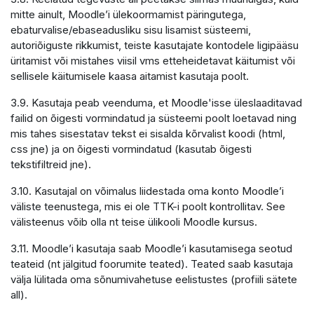
mitte ainult, Moodle’i ülekoormamist päringutega,
ebaturvalise/ebaseadusliku sisu lisamist süsteemi,
autoriõiguste rikkumist, teiste kasutajate kontodele ligipääsu
üritamist või mistahes viisil vms etteheidetavat käitumist või
sellisele käitumisele kaasa aitamist kasutaja poolt.
3.9. Kasutaja peab veenduma, et Moodle'isse üleslaaditavad
failid on õigesti vormindatud ja süsteemi poolt loetavad ning
mis tahes sisestatav tekst ei sisalda kõrvalist koodi (html,
css jne) ja on õigesti vormindatud (kasutab õigesti
tekstifiltreid jne).
3.10. Kasutajal on võimalus liidestada oma konto Moodle’i
väliste teenustega, mis ei ole TTK-i poolt kontrollitav. See
välisteenus võib olla nt teise ülikooli Moodle kursus.
3.11. Moodle’i kasutaja saab Moodle’i kasutamisega seotud
teateid (nt jälgitud foorumite teated). Teated saab kasutaja
välja lülitada oma sõnumivahetuse eelistustes (profiili sätete
all).