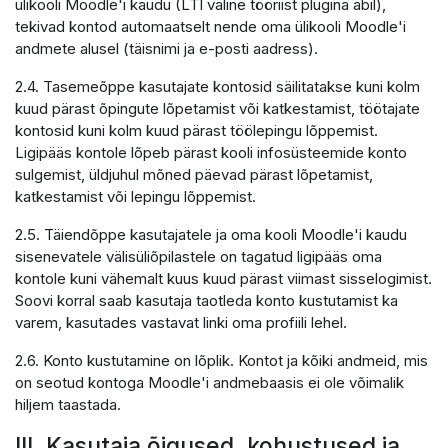
ülikooli Moodle'i kaudu (LTI väline tööriist plugina abil),
tekivad kontod automaatselt nende oma ülikooli Moodle'i
andmete alusel (täisnimi ja e-posti aadress).
2.4. Tasemeõppe kasutajate kontosid säilitatakse kuni kolm
kuud pärast õpingute lõpetamist või katkestamist, töötajate
kontosid kuni kolm kuud pärast töölepingu lõppemist.
Ligipääs kontole lõpeb pärast kooli infosüsteemide konto
sulgemist, üldjuhul mõned päevad pärast lõpetamist,
katkestamist või lepingu lõppemist.
2.5. Täiendõppe kasutajatele ja oma kooli Moodle'i kaudu
sisenevatele välisüliõpilastele on tagatud ligipääs oma
kontole kuni vähemalt kuus kuud pärast viimast sisselogimist.
Soovi korral saab kasutaja taotleda konto kustutamist ka
varem, kasutades vastavat linki oma profiili lehel.
2.6. Konto kustutamine on lõplik. Kontot ja kõiki andmeid, mis
on seotud kontoga Moodle'i andmebaasis ei ole võimalik
hiljem taastada.
III. Kasutaja õigused, kohustused ja