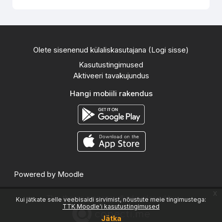
Olete sisenenud külaliskasutajana (
Logi sisse
)
Kasutustingimused
Aktiveeri tavakujundus
Hangi mobiili rakendus
Powered by
Moodle
x
This theme was proudly developed by
Kui jätkate selle veebisaidi sirvimist, nõustute meie tingimustega:
TTK Moodle'i kasutustingimused
Jätka