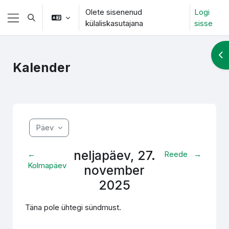
Jäta vahele peasisuni
Olete sisenenud
Logi
Lülitab otsingu sisendi
külaliskasutajana
sisse
Küljepaneel
Ava
Kalender
Päev
neljapäev, 27.
←
Reede
→
Kolmapäev
november
2025
Täna pole ühtegi sündmust.