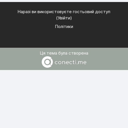
Наразі ви використовуєте гостьовий доступ
(
Увійти
)
Політики
Ця тема була створена