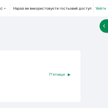
)‎
Наразі ви використовуєте гостьовий доступ
Увійти
 пошуку
Ві
П'ятниця
▶︎