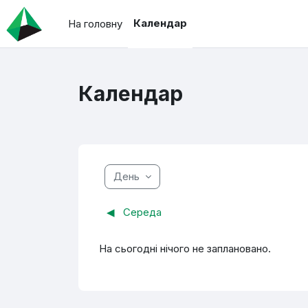
Перейти до головного вмісту
Календар
На головну
Календар
День
◀︎
Середа
На сьогодні нічого не заплановано.