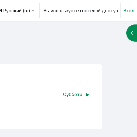
Русский ‎(ru)‎
Вы используете гостевой доступ
Вход
ь данные поисковой строки
От
Суббота
▶︎