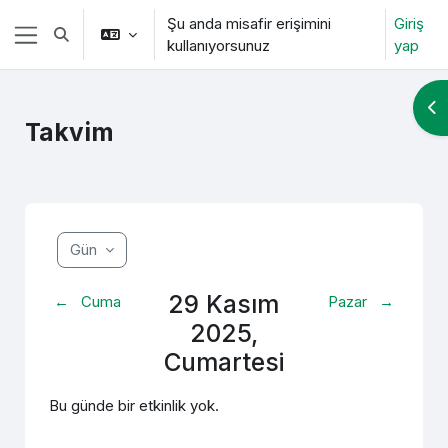
Ana içeriğe git
Şu anda misafir erişimini
Giriş
Arama girişini değiştir
kullanıyorsunuz
yap
Yan panel
Bl
Takvim
Gün
29 Kasım
←
Cuma
Pazar
→
2025,
Cumartesi
Bu günde bir etkinlik yok.