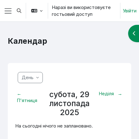
Перейти до головного вмісту
Наразі ви використовуєте
Увійти
Переключити введення пошуку
гостьовий доступ
Бокова панель
Ві
Календар
День
субота, 29
←
Неділя
→
П'ятниця
листопада
2025
На сьогодні нічого не заплановано.