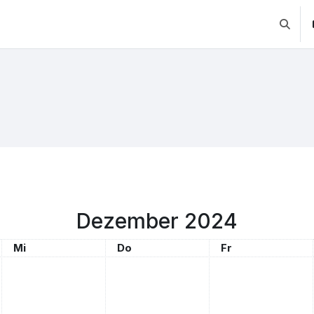
Suchei
Dezember 2024
Mittwoch
Donnerstag
Freitag
Mi
Do
Fr