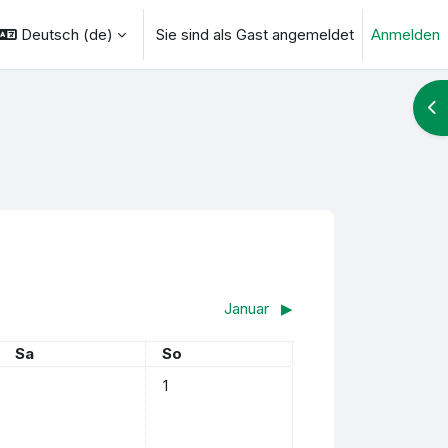
Deutsch ‎(de)‎
Sie sind als Gast angemeldet
Anmelden
ngabe umschalten
Blo
Januar
▶︎
Samstag
Sonntag
Sa
So
Keine Termine, Sonntag, 1. Dezember
1