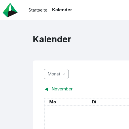
Zum Hauptinhalt
Kalender
Startseite
Kalender
Monat
◀︎
November
Montag
Dienstag
Mo
Di