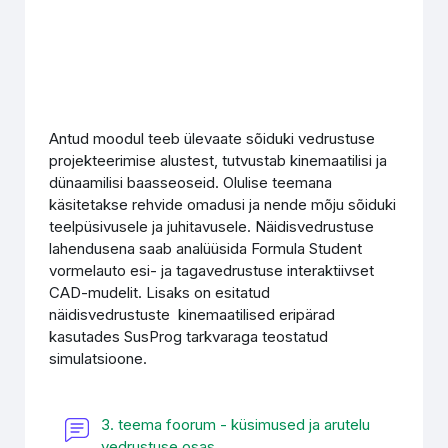
Antud moodul teeb ülevaate sõiduki vedrustuse
projekteerimise alustest, tutvustab kinemaatilisi ja
dünaamilisi baasseoseid. Olulise teemana
käsitetakse rehvide omadusi ja nende mõju sõiduki
teelpüsivusele ja juhitavusele. Näidisvedrustuse
lahendusena saab analüüsida Formula Student
vormelauto esi- ja tagavedrustuse interaktiivset
CAD-mudelit. Lisaks on esitatud
näidisvedrustuste kinemaatilised eripärad
kasutades SusProg tarkvaraga teostatud
simulatsioone.
3. teema foorum - küsimused ja arutelu
Forum
vedrustuse osas