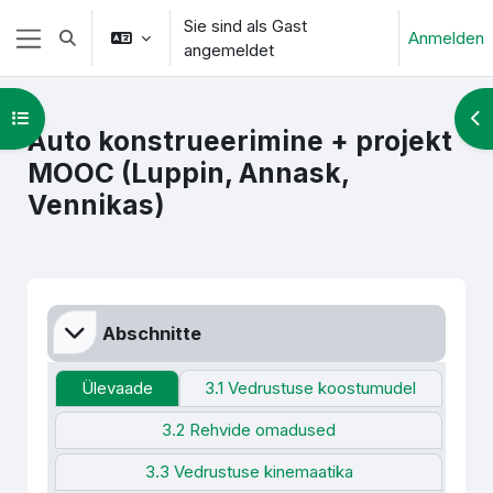
Zum Hauptinhalt
Sie sind als Gast
Anmelden
Sucheingabe umschalten
angemeldet
Website-Übersicht
Kursindex öffnen
Blo
Auto konstrueerimine + projekt
MOOC (Luppin, Annask,
Vennikas)
Abschnittsübersicht
Abschnitte
Ülevaade
3.1 Vedrustuse koostumudel
3.2 Rehvide omadused
3.3 Vedrustuse kinemaatika