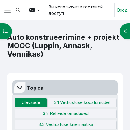
Перейти к основному содержанию
Вы используете гостевой
Вход
Изменить данные поисковой строки
доступ
Боковая панель
Открыть оглавление курса
От
Auto konstrueerimine + projekt
MOOC (Luppin, Annask,
Vennikas)
Section outline
Topics
Ülevaade
3.1 Vedrustuse koostumudel
3.2 Rehvide omadused
3.3 Vedrustuse kinemaatika