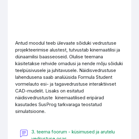
Antud moodul teeb ülevaate sõiduki vedrustuse
projekteerimise alustest, tutvustab kinemaatilisi ja
dünaamilisi baasseoseid. Olulise teemana
käsitetakse rehvide omadusi ja nende mõju sõiduki
teelpüsivusele ja juhitavusele. Näidisvedrustuse
lahendusena saab analüüsida Formula Student
vormelauto esi- ja tagavedrustuse interaktiivset
CAD-mudelit. Lisaks on esitatud
näidisvedrustuste kinemaatilised eripärad
kasutades SusProg tarkvaraga teostatud
simulatsioone.
3. teema foorum - küsimused ja arutelu
Форум
vedrustuse osas