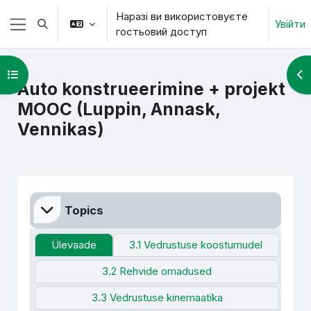
Перейти до головного вмісту
Наразі ви використовуєте
Увійти
Переключити введення пошуку
гостьовий доступ
Бокова панель
Відкритий покажчик курсу
Ві
Auto konstrueerimine + projekt
MOOC (Luppin, Annask,
Vennikas)
Схема розділу
Topics
Ülevaade
3.1 Vedrustuse koostumudel
3.2 Rehvide omadused
3.3 Vedrustuse kinemaatika