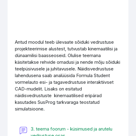
Antud moodul teeb ülevaate sõiduki vedrustuse
projekteerimise alustest, tutvustab kinemaatilisi ja
dünaamilisi baasseoseid. Olulise teemana
käsitetakse rehvide omadusi ja nende mõju sõiduki
teelpüsivusele ja juhitavusele. Näidisvedrustuse
lahendusena saab analüüsida Formula Student
vormelauto esi- ja tagavedrustuse interaktiivset
CAD-mudelit. Lisaks on esitatud
näidisvedrustuste kinemaatilised eripärad
kasutades SusProg tarkvaraga teostatud
simulatsioone.
3. teema foorum - küsimused ja arutelu
Форум
vedrustuse osas