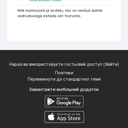
Kõik küsimused ja arutelu, mis on seotud autole
vedrustusega esitada siin foorumis.
Наразі ви використовуєте гостьовий доступ (
Увійти
)
Політики
Перемикнути до стандартної теми
Завантажте мобільний додаток