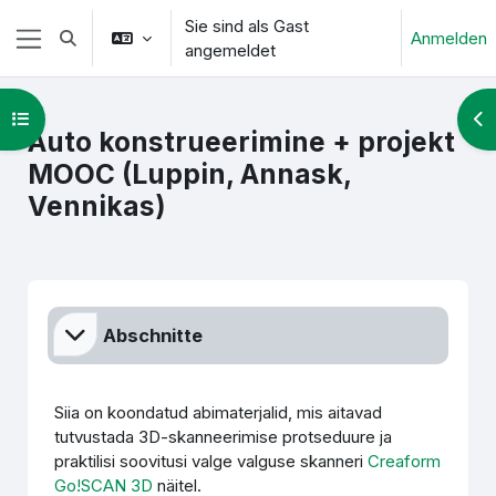
Zum Hauptinhalt
Sie sind als Gast
Anmelden
Sucheingabe umschalten
angemeldet
Website-Übersicht
Kursindex öffnen
Blo
Auto konstrueerimine + projekt
MOOC (Luppin, Annask,
Vennikas)
Abschnittsübersicht
Abschnitte
Siia on koondatud abimaterjalid, mis aitavad
tutvustada 3D-skanneerimise protseduure ja
praktilisi soovitusi valge valguse skanneri
Creaform
Go!SCAN 3D
näitel.