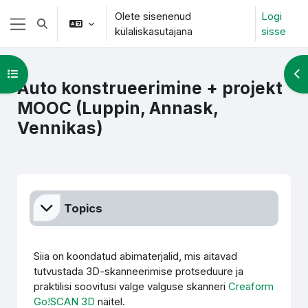
Jäta vahele peasisuni
Olete sisenenud
Logi
Lülitab otsingu sisendi
külaliskasutajana
sisse
Küljepaneel
Ava kursuse sisukord
Ava
Auto konstrueerimine + projekt
MOOC (Luppin, Annask,
Vennikas)
Section outline
Topics
Siia on koondatud abimaterjalid, mis aitavad
tutvustada 3D-skanneerimise protseduure ja
praktilisi soovitusi valge valguse skanneri
Creaform
Go!SCAN 3D
näitel.