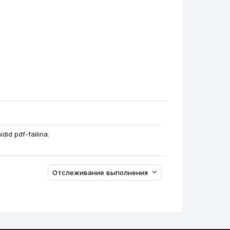
айл
id pdf-failina.
Отслеживание выполнения