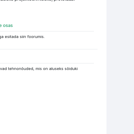
Форум
te osas
a esitada siin foorumis.
а
ivad tehnonõuded, mis on aluseks sõiduki