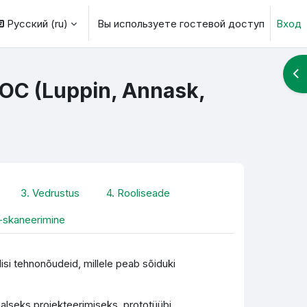
Русский ‎(ru)‎
Вы используете гостевой доступ
Вход
ь данные поисковой строки
От
OOC (Luppin, Annask,
3. Vedrustus
4. Rooliseade
-skaneerimine
isi tehnonõudeid, millele peab sõiduki
alseks projekteerimiseks, prototüübi