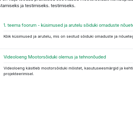
stamiseks ja testimiseks. testimiseks.
1. teema foorum - küsimused ja arutelu sõiduki omaduste nõue
Kõik küsimused ja arutelu, mis on seotud sõiduki omaduste ja nõueteg
Гиперссылк
Videoloeng Mootorsõiduki olemus ja tehnonõuded
Videoloeng käsitleb mootorsõiduki mõistet, kasutuseesmärgid ja keht
projekteerimisel.