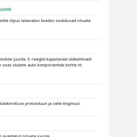
Файл
tusele
mille lõpus leitavates lisades sisalduvad nõuete
а
tide juurde. E-reeglid kajastavad üldkehtivaid
e osas oluliste auto komponentide kohta nt:
übikinnituse protseduuri ja selle tingimusi.
l avaldatud nõuete juurde.