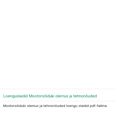
Файл
Loenguslaidid Mootorsõiduki olemus ja tehnonõuded
Mootorsõiduki olemus ja tehnonõuded loengu slaidid pdf-failina.