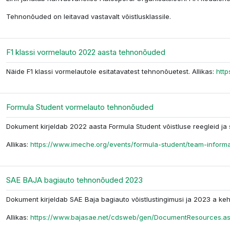
Tehnonõuded on leitavad vastavalt võistlusklassile.
Файл
F1 klassi vormelauto 2022 aasta tehnonõuded
Näide F1 klassi vormelautole esitatavatest tehnonõuetest. Allikas:
http
Файл
Formula Student vormelauto tehnonõuded
Dokument kirjeldab 2022 aasta Formula Student võistluse reegleid ja 
Allikas:
https://www.imeche.org/events/formula-student/team-informa
Файл
SAE BAJA bagiauto tehnonõuded 2023
Dokument kirjeldab SAE Baja bagiauto võistlustingimusi ja 2023 a keh
Allikas:
https://www.bajasae.net/cdsweb/gen/DocumentResources.a