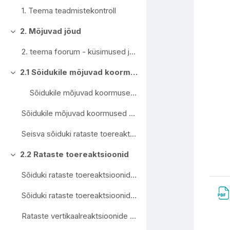
1. Teema teadmistekontroll
2. Mõjuvad jõud
Свернуть
2. teema foorum - küsimused ja arutelu autole mõjuvate jõudude osas
2.1 Sõidukile mõjuvad koormused
Свернуть
Sõidukile mõjuvad koormused sissejuhatus
Sõidukile mõjuvad koormused sissejuhatuse loenguslaidid
Seisva sõiduki rataste toereaktsioonide moodul
2.2 Rataste toereaktsioonid
Свернуть
Sõiduki rataste toereaktsioonide arvutus
Sõiduki rataste toereaktsioonide arvutuse videoloengu slaidid
Rataste vertikaalreaktsioonide arvutusmoodul