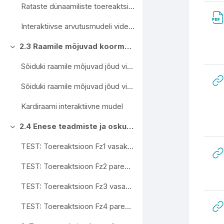
Rataste dünaamiliste toereaktsioonide interaktiivne arvutusmudel
Interaktiivse arvutusmudeli videojuhendid
2.3 Raamile mõjuvad koormused
Свернуть
Sõiduki raamile mõjuvad jõud videoloeng
Sõiduki raamile mõjuvad jõud videoloengu slaidimaterjal
Kardiraami interaktiivne mudel
2.4 Enese teadmiste ja oskuste kontroll
Свернуть
TEST: Toereaktsioon Fz1 vasak esimene ratas
TEST: Toereaktsioon Fz2 parem esimene ratas
TEST: Toereaktsioon Fz3 vasak tagumine ratas
TEST: Toereaktsioon Fz4 parem tagumine ratas