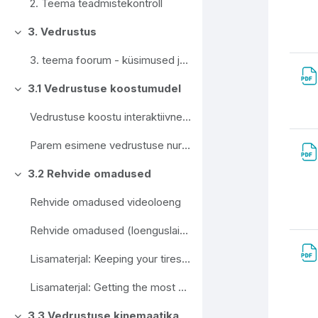
2. Teema teadmistekontroll
3. Vedrustus
Свернуть
3. teema foorum - küsimused ja arutelu vedrustuse osas
3.1 Vedrustuse koostumudel
Свернуть
Vedrustuse koostu interaktiivne CAD-mudel
Parem esimene vedrustuse nurgakoost CAD-mudel
3.2 Rehvide omadused
Свернуть
Rehvide omadused videoloeng
Rehvide omadused (loenguslaidid)
Lisamaterjal: Keeping your tires happy - Pat Clarke
Lisamaterjal: Getting the most of grip, balance, control and stability - Claude Rouelle
3.3 Vedrustuse kinemaatika