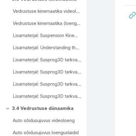
Свернуть
Vedrustuse kinemaatika videoloeng
Vedrustuse kinemaatika (loenguslaidid)
Lisamaterjal: Suspension Kinematics Design - Claude Rouelle
Lisamaterjal: Understanding the Anti's - Pat Clarke
Lisamaterjal: Susprog3D tarkvara näidisfail 1
Lisamaterjal: Susprog3D tarkvara näidisfail 2
Lisamaterjal: Susprog3D tarkvara näidisfail 3
Lisamaterjal: Susprog3D tarkvara näidisfail 4
3.4 Vedrustuse dünaamika
Свернуть
Auto sõidusujuvus videoloeng
Auto sõidusujuvus loenguslaidid