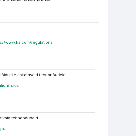
s://www.fia.com/regulations
sõidukile esitatavaid tehnonõudeid.
tion/rules
tivaid tehnonõudeid.
spx