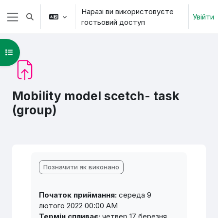
Перейти до головного вмісту
Наразі ви використовуєте
Увійти
Переключити введення пошуку
гостьовий доступ
Бокова панель
Відкритий покажчик курсу
Mobility model scetch- task
(group)
Умови завершення
Позначити як виконано
Початок приймання:
середа 9
лютого 2022 00:00 AM
Термін спливає:
четвер 17 березня