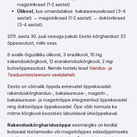
magistrikraad (1-2 aastat)
Ülikool,
kus omandatakse bakalaureusekraad (3-4
aastat) → magistrikraad (1-2 aastat) → doktorikraad
(3-4 aastat)
2011. aasta 30. juuli seisuga pakub Eestis kõrgharidust 33
õppeasutust, mille seas
6 avalik-õiguslikku ülikooli, 3 eraülikooli, 10 riig
irakenduskõrgkooli, 12 erarakenduskõrgkooli, 2 riigi
kutseõppeasutust. Nende loetelu leiad
Haridus- ja
Teadusministeeriumi veebilehelt
.
Eestis on võimalik õppida erinevatel õppekavadel:
rakenduskõrgharidus-, bakalaureuse-, magistri-,
bakalaureuse- ja magistriõppe integreeritud õppekavadel
ning doktoriõppe õppekavadel. Õpe võib toimuda ka
mitme kõrgkooli koostöös läbiviidaval ühisõppekaval.
Rakenduskõrgharidusõppe
eesmärgiks on kindlal
kutsealal töötamiseks või magistriõppes edasiõppimiseks