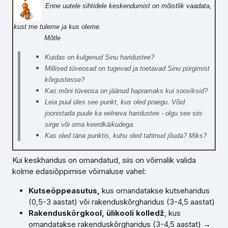
Enne uutele sihtidele keskendumist on mõistlik vaadata,
kust me tuleme ja kus oleme.
Mõtle
Kuidas on kulgenud Sinu haridustee?
Millised tüveosad on tugevad ja toetavad Sinu pürgimist
kõrgustesse?
Kas mõni tüveosa on jäänud hapramaks kui sooviksid?
Leia puul üles see punkt, kus oled praegu. Võid
joonistada puule ka eelneva haridustee - olgu see siis
sirge või oma keerdkäikudega.
Kas oled täna punktis, kuhu oled tahtnud jõuda? Miks?
Kui keskharidus on omandatud, siis on võimalik valida
kolme edasiõppimise võimaluse vahel:
Kutseõppeasutus,
kus
omandatakse kutseharidus
(0,5-3 aastat) või rakenduskõrgharidus (3-4,5 aastat)
Rakenduskõrgkool, ülikooli kolledž
, kus
omandatakse rakenduskõrgharidus (3-4,5 aastat) →