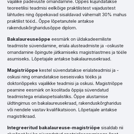
vajalike pädevuste omandamine. Õppes kujundatakse
teoreetilisi teadmisi eelkõige praktilistest vajadustest
lähtudes ning õppekavad sisaldavad vähemalt 30% mahus
praktilist tööd.. Õppe lõpetanutele antakse
rakenduskõrgharidusõppe diplom.
Bakalaureuseõppe
eesmärk on üldakadeemiliste
teadmiste süvendamine, eriala alusteadmiste ja -oskuste
omandamine õpingute jätkamiseks magistriastmes ja tööle
asumiseks. Lõpetajale antakse bakalaureusekraad.
Magistriõppe
kestel süvendatakse erialateadmisi ja -
oskusi ning omandatakse iseseisvaks tööks ja
doktoriõppeks vajalikke teadmisi ja oskusi. Magistriõppe
peamine eesmärk on koolitada õppija süvendatud
teadmistega erialaspetsialistiks. Õppe alustamise
üldtingimus on bakalaureusekraad, rakenduskõrgharidus
või nendele vastav kvalifikatsioon. Lõpetajale antakse
magistrikraad.
Integreeritud bakalaureuse-magistriõpe
sisaldab nii