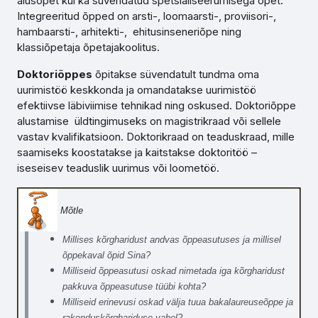
alusõpet kui ka süvendatud spetsialiseerumisega õpet.
Integreeritud õpped on arsti-, loomaarsti-, proviisori-,
hambaarsti-, arhitekti-, ehitusinseneriõpe ning
klassiõpetaja õpetajakoolitus.
Doktoriõppes
õpitakse süvendatult tundma oma
uurimistöö keskkonda ja omandatakse uurimistöö
efektiivse läbiviimise tehnikad ning oskused. Doktoriõppe
alustamise üldtingimuseks on magistrikraad või sellele
vastav kvalifikatsioon. Doktorikraad on teaduskraad, mille
saamiseks koostatakse ja kaitstakse doktoritöö –
iseseisev teaduslik uurimus või loometöö.
Mõtle
Millises kõrgharidust andvas õppeasutuses ja millisel
õppekaval õpid Sina?
Milliseid õppeasutusi oskad nimetada iga kõrgharidust
pakkuva õppeasutuse tüübi kohta?
Milliseid erinevusi oskad välja tuua bakalaureuseõppe ja
rakenduskõrghariduse vahel?