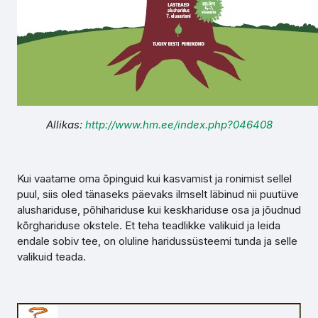
Allikas:
http://www.hm.ee/index.php?046408
Kui vaatame oma õpinguid kui kasvamist ja ronimist sellel
puul, siis oled tänaseks päevaks ilmselt läbinud nii puutüve
alushariduse, põhihariduse kui keskhariduse osa ja jõudnud
kõrghariduse okstele. Et teha teadlikke valikuid ja leida
endale sobiv tee, on oluline haridussüsteemi tunda ja selle
valikuid teada.