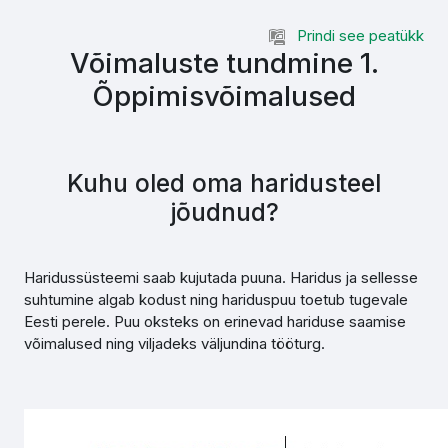
Jäta vahele peasisuni
Prindi see peatükk
Võimaluste tundmine 1.
Õppimisvõimalused
Kuhu oled oma haridusteel
jõudnud?
Haridussüsteemi saab kujutada puuna. Haridus ja sellesse
suhtumine algab kodust ning hariduspuu toetub tugevale
Eesti perele. Puu oksteks on erinevad hariduse saamise
võimalused ning viljadeks väljundina tööturg.