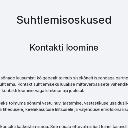
Suhtlemisoskused
Kontakti loomine
sõnade lausumist: kõigepealt toimub sisekõnelt iseendaga partneri
tlema. Kontakt suhtlemiseks luuakse mitteverbaalsete vahenditeg
kontakti loomine väga lühikese aja jooksul.
aks toimuma sõnumi vastu huvi äratamine, vastastikuse usaldusl
tihedusele, keelekasutuse lihtsusele ja väljenduse emotsionaalsuse
ontakti katkestamisega. See nõuab ettevalmistust kahel tasandil: v