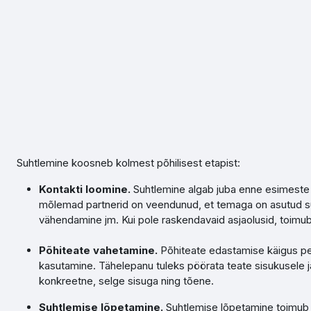
Jäta vahele peasisuni
Suhtlemine koosneb kolmest põhilisest etapist:
Kontakti loomine.
Suhtlemine algab juba enne esimeste 
mõlemad partnerid on veendunud, et temaga on asutud suh
vähendamine jm. Kui pole raskendavaid asjaolusid, toimub 
Põhiteate vahetamine.
Põhiteate edastamise käigus pe
kasutamine. Tähelepanu tuleks pöörata teate sisukusele ja 
konkreetne, selge sisuga ning tõene.
Suhtlemise lõpetamine.
Suhtlemise lõpetamine toimub k