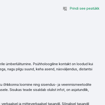
Prindi see peatükk
le ümberlülitumine. Psühholoogiline kontakt on loodud kui
a, nagu pilgu suund, keha asend, näoväljendus, distantsi
iku õhkkonna loomine ning sisendus- ja veenmismeetodite
le. Sisukas teade sisaldab olulist infot, on asjatundlik,
erbaalsel ja mitteverbaalsel tasandil. Sõnalisel tasandil