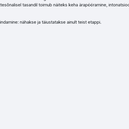
tesõnalisel tasandil toimub näiteks keha ärapööramine, intonatsio
damine: nähakse ja täiustatakse ainult teist etappi.