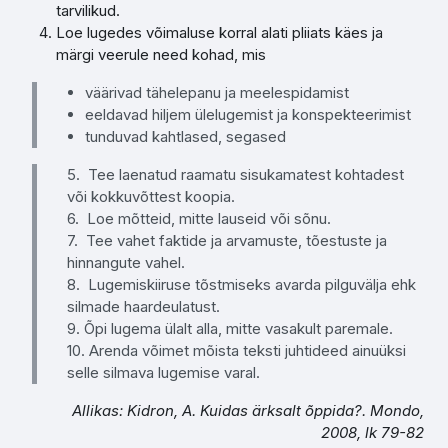
tarvilikud.
Loe lugedes võimaluse korral alati pliiats käes ja
märgi veerule need kohad, mis
väärivad tähelepanu ja meelespidamist
eeldavad hiljem ülelugemist ja konspekteerimist
tunduvad kahtlased, segased
5. Tee laenatud raamatu sisukamatest kohtadest
või kokkuvõttest koopia.
6. Loe mõtteid, mitte lauseid või sõnu.
7. Tee vahet faktide ja arvamuste, tõestuste ja
hinnangute vahel.
8. Lugemiskiiruse tõstmiseks avarda pilguvälja ehk
silmade haardeulatust.
9. Õpi lugema ülalt alla, mitte vasakult paremale.
10. Arenda võimet mõista teksti juhtideed ainuüksi
selle silmava lugemise varal.
Allikas: Kidron, A. Kuidas ärksalt õppida?. Mondo,
2008, lk 79-82