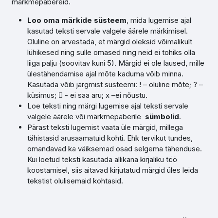
märkmepabereid.
Loo oma märkide süsteem
, mida lugemise ajal
kasutad teksti servale valgele äärele märkimisel.
Oluline on arvestada, et märgid oleksid võimalikult
lühikesed ning sulle omased ning neid ei tohiks olla
liiga palju (soovitav kuni 5). Märgid ei ole laused, mille
ülestähendamise ajal mõte kaduma võib minna.
Kasutada võib järgmist süsteemi: ! – oluline mõte; ? –
küsimus;  - ei saa aru; x –ei nõustu.
Loe teksti ning märgi lugemise ajal teksti servale
valgele äärele või märkmepaberile
sümbolid
.
Pärast teksti lugemist vaata üle märgid, millega
tähistasid arusaamatuid kohti. Ehk tervikut tundes,
omandavad ka väiksemad osad selgema tähenduse.
Kui loetud teksti kasutada allikana kirjaliku töö
koostamisel, siis aitavad kirjutatud märgid üles leida
tekstist olulisemaid kohtasid.