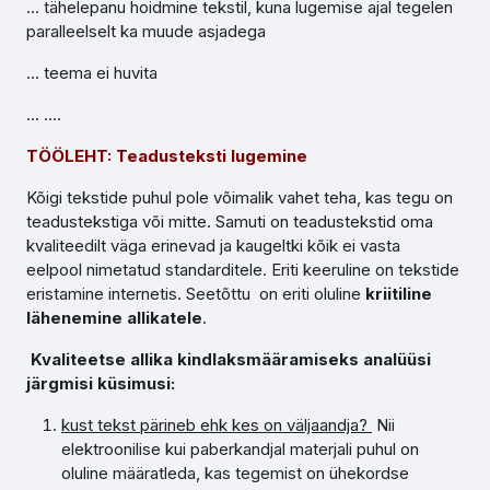
... tähelepanu hoidmine tekstil, kuna lugemise ajal tegelen
paralleelselt ka muude asjadega
... teema ei huvita
... ....
TÖÖLEHT: Teadusteksti lugemine
Kõigi tekstide puhul pole võimalik vahet teha, kas tegu on
teadustekstiga või mitte. Samuti on teadustekstid oma
kvaliteedilt väga erinevad ja kaugeltki kõik ei vasta
eelpool nimetatud standarditele. Eriti keeruline on tekstide
eristamine internetis. Seetõttu on eriti oluline
kriitiline
lähenemine allikatele
.
Kvaliteetse allika kindlaksmääramiseks analüüsi
järgmisi küsimusi:
kust tekst pärineb ehk kes on väljaandja?
Nii
elektroonilise kui paberkandjal materjali puhul on
oluline määratleda, kas tegemist on ühekordse