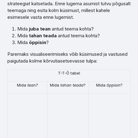
strateegiat katsetada. Enne lugema asumist tutvu põgusalt
teemaga ning esita kolm küsimust, millest kahele
esimesele vasta enne lugemist.
Mida
juba tean
antud teema kohta?
Mida
tahan teada
antud teema kohta?
Mida
õppisin
?
Paremaks visualiseerimiseks võib küsimused ja vastused
paigutada kolme kõrvutiasetsevasse tulpa:
T-T-Õ tabel
Mida
tean?
Mida
tahan teada
?
Mida
õppisin
?