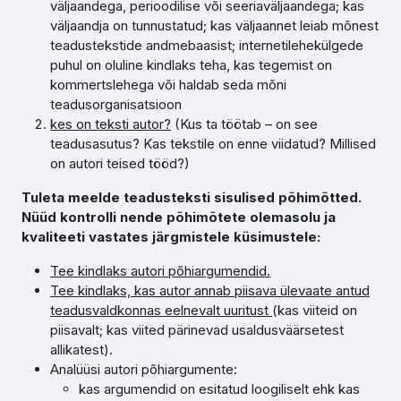
väljaandega, perioodilise või seeriaväljaandega; kas
väljaandja on tunnustatud; kas väljaannet leiab mõnest
teadustekstide andmebaasist; internetilehekülgede
puhul on oluline kindlaks teha, kas tegemist on
kommertslehega või haldab seda mõni
teadusorganisatsioon
kes on teksti autor?
(Kus ta töötab – on see
teadusasutus? Kas tekstile on enne viidatud? Millised
on autori teised tööd?)
T
uleta meelde teadusteksti sisulised põhimõtted.
Nüüd kontrolli nende põhimõtete olemasolu ja
kvaliteeti vastates järgmistele küsimustele:
Tee kindlaks autori põhiargumendid.
Tee kindlaks, kas autor annab piisava ülevaate antud
teadusvaldkonnas eelnevalt uuritust
(kas viiteid on
piisavalt; kas viited pärinevad usaldusväärsetest
allikatest).
Analüüsi autori põhiargumente:
kas argumendid on esitatud loogiliselt ehk kas