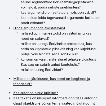
selline argumentide kõrvutamine/järjestamine
võimaldab jõuda selliste järeldusteni?
kas argumendid on esitatud emotsioonivabalt?
kas oskad leida tugevamaid argumente kui autori
poolt esitatud?
Hinda argumentide tõestatavust
millised uurimismeetodid on valitud ning kas
need on sobivad?
milline on uuringu läbiviimise protseduur, kas
seda on kirjeldatud piisavalt ning kas kirjelduse
põhjal võib hinnata seda sobilikuks?
kui suur on valim, mille alusel tehakse üldistusi?
Kas see on sobilik antud kontekstis?
millal on uuring läbi viidud?
Millised on järeldused, kas need on loogilised ja
tõendatud?
Kas autor on olnud kriitiline?
Kas tekstis on üleliigset informatsiooni?
Kas autor on
olnud objektiivne või on tema vaated mõjutatud
(nt