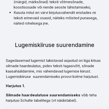
(märgid, märksõnad) teksti võtmesõnade,
koostisosade või nende seoste tähistamiseks;
Kasuta mitut eri värvi kirjutusvahendit eristades nii
teksti erinevaid osasid, näiteks mõisted punasega,
näited rohelisega jne.
Lugemiskiiruse suurendamine
Sagedasemad lugemist takistavad asjaolud on liiga kitsas
silmade haardeulatus, pidev teksti tagasivõtt, sõnade
kaasahääldamine, mis vähendavad lugemise kiirust.
Lugemiskiiruse suurendamiseks proovi kolme harjutust.
Harjutus 1.
Silmade haardeulatuse suurendamiseks
võib teha
harjutusi Schulte tabelitega (vt näidistabel).