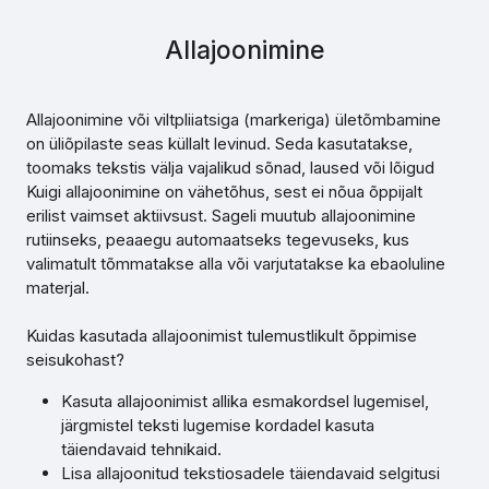
Allajoonimine
Allajoonimine või viltpliiatsiga (markeriga) ületõmbamine
on üliõpilaste seas küllalt levinud. Seda kasutatakse,
toomaks tekstis välja vajalikud sõnad, laused või lõigud
Kuigi allajoonimine on vähetõhus, sest ei nõua õppijalt
erilist vaimset aktiivsust. Sageli muutub allajoonimine
rutiinseks, peaaegu automaatseks tegevuseks, kus
valimatult tõmmatakse alla või varjutatakse ka ebaoluline
materjal.
Kuidas kasutada allajoonimist tulemustlikult õppimise
seisukohast?
Kasuta allajoonimist allika esmakordsel lugemisel,
järgmistel teksti lugemise kordadel kasuta
täiendavaid tehnikaid.
Lisa allajoonitud tekstiosadele täiendavaid selgitusi