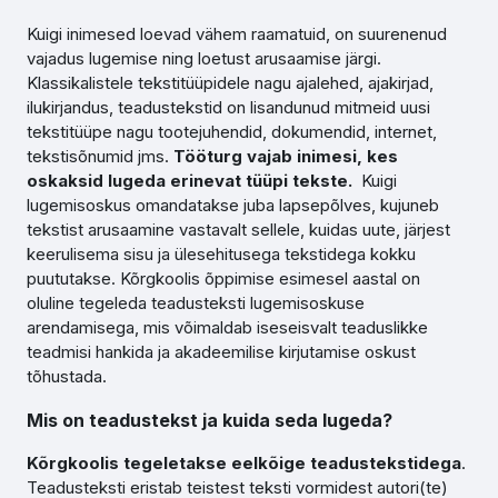
Kuigi inimesed loevad vähem raamatuid, on suurenenud
vajadus lugemise ning loetust arusaamise järgi.
Klassikalistele tekstitüüpidele nagu ajalehed, ajakirjad,
ilukirjandus, teadustekstid on lisandunud mitmeid uusi
tekstitüüpe nagu tootejuhendid, dokumendid, internet,
tekstisõnumid jms.
Tööturg vajab inimesi, kes
oskaksid lugeda erinevat tüüpi tekste.
Kuigi
lugemisoskus omandatakse juba lapsepõlves, kujuneb
tekstist arusaamine vastavalt sellele, kuidas uute, järjest
keerulisema sisu ja ülesehitusega tekstidega kokku
puututakse. Kõrgkoolis õppimise esimesel aastal on
oluline tegeleda teadusteksti lugemisoskuse
arendamisega, mis võimaldab iseseisvalt teaduslikke
teadmisi hankida ja akadeemilise kirjutamise oskust
tõhustada.
Mis on teadustekst ja kuida seda lugeda?
Kõrgkoolis tegeletakse eelkõige teadustekstidega
.
Teadusteksti eristab teistest teksti vormidest autori(te)