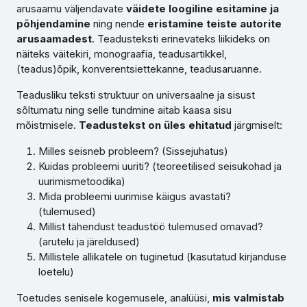
arusaamu väljendavate
väidete loogiline esitamine ja
põhjendamine
ning nende
eristamine teiste autorite
arusaamadest
. Teadusteksti erinevateks liikideks on
näiteks väitekiri, monograafia, teadusartikkel,
(teadus)õpik, konverentsiettekanne, teadusaruanne.
Teadusliku teksti struktuur on universaalne ja sisust
sõltumatu ning selle tundmine aitab kaasa sisu
mõistmisele.
Teadustekst on üles ehitatud
järgmiselt:
Milles seisneb probleem? (Sissejuhatus)
Kuidas probleemi uuriti? (teoreetilised seisukohad ja
uurimismetoodika)
Mida probleemi uurimise käigus avastati?
(tulemused)
Millist tähendust teadustöö tulemused omavad?
(arutelu ja järeldused)
Millistele allikatele on tuginetud (kasutatud kirjanduse
loetelu)
Toetudes senisele kogemusele, analüüsi,
mis valmistab