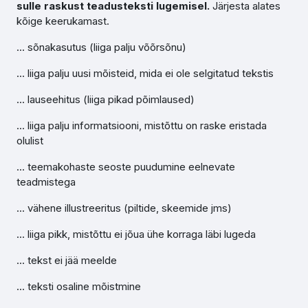
sulle raskust teadusteksti lugemisel.
Järjesta alates
kõige keerukamast.
... sõnakasutus (liiga palju võõrsõnu)
... liiga palju uusi mõisteid, mida ei ole selgitatud tekstis
... lauseehitus (liiga pikad põimlaused)
... liiga palju informatsiooni, mistõttu on raske eristada
olulist
... teemakohaste seoste puudumine eelnevate
teadmistega
... vähene illustreeritus (piltide, skeemide jms)
... liiga pikk, mistõttu ei jõua ühe korraga läbi lugeda
... tekst ei jää meelde
... teksti osaline mõistmine