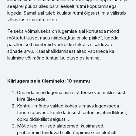
seejärel püüda alles paralleelselt rütmi koputamisega
lugeda. Samal ajal tuleb kuulata rütmi õigsust, mis välistab
võimaluse kuulata teksti.
Teiseks võimaluseks on lugemise ajal korrutada mõnd
mõttetut lauset nagu näiteks„kuu ei ole päike”, lugeda
paralleelselt numbreid või kokku tekstis sisalduvate
sõnade arvu. Kaasahääldamisest aitab vabaneda ka
laulmine või mõne tuntud luuletuse esitamine.
Kiirlugemisele ülemineku 10 sammu
Omanda enne lugema asumist teose või artikli sisust
kiire ülevaade.
Kontrolli mõnes valitud kohas silmava lugemisega
teose sobivust: keele ladusust, autori asjatundlikkust,
õpiku didaktilist selgust...
Mõtle läbi, millised alateemad, küsimused,
probleemid tunduvad sulle õppimise seisukohalt