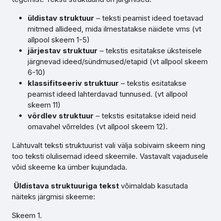
üldistav struktuur
– teksti peamist ideed toetavad
mitmed allideed, mida ilmestatakse näidete vms (vt
allpool skeem 1-5)
järjestav struktuur
– tekstis esitatakse üksteisele
järgnevad ideed/sündmused/etapid (vt allpool skeem
6-10)
klassifitseeriv struktuur
– tekstis esitatakse
peamist ideed lahterdavad tunnused. (vt allpool
skeem 11)
võrdlev struktuur
– tekstis esitatakse ideid neid
omavahel võrreldes (vt allpool skeem 12).
Lähtuvalt teksti struktuurist vali välja sobivaim skeem ning
too teksti olulisemad ideed skeemile. Vastavalt vajadusele
võid skeeme ka ümber kujundada.
Üldistava struktuuriga tekst
võimaldab kasutada
näiteks järgmisi skeeme:
Skeem 1.