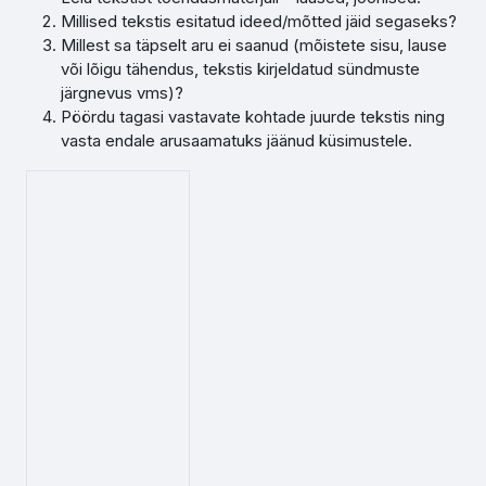
Millised tekstis esitatud ideed/mõtted jäid segaseks?
Millest sa täpselt aru ei saanud (mõistete sisu, lause
või lõigu tähendus, tekstis kirjeldatud sündmuste
järgnevus vms)?
Pöördu tagasi vastavate kohtade juurde tekstis ning
vasta endale arusaamatuks jäänud küsimustele.