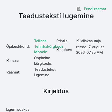
Jäta vahele peasisuni
Prindi raamat
Teadusteksti lugemine
Tallinna
Printija:
Külaliskasutaja
Õpikeskkond:
Tehnikakõrgkooli
reede, 7. august
Kuupäev:
Moodle
2026, 07.25 AM
Õppimine
Kursus:
kõrgkoolis
Teadusteksti
Raamat:
lugemine
Kirjeldus
lugemisoskus