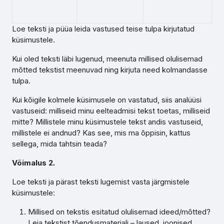
Loe teksti ja püüa leida vastused teise tulpa kirjutatud
küsimustele.
Kui oled teksti läbi lugenud, meenuta millised olulisemad
mõtted tekstist meenuvad ning kirjuta need kolmandasse
tulpa.
Kui kõigile kolmele küsimusele on vastatud, siis analüüsi
vastuseid: milliseid minu eelteadmisi tekst toetas, milliseid
mitte? Millistele minu küsimustele tekst andis vastuseid,
millistele ei andnud? Kas see, mis ma õppisin, kattus
sellega, mida tahtsin teada?
Võimalus 2
.
Loe teksti ja pärast teksti lugemist vasta järgmistele
küsimustele:
Millised on tekstis esitatud olulisemad ideed/mõtted?
Leia tekstist tõendusmaterjali – laused, joonised.