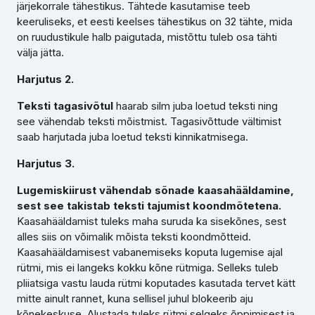
järjekorrale tähestikus. Tähtede kasutamise teeb
keeruliseks, et eesti keelses tähestikus on 32 tähte, mida
on ruudustikule halb paigutada, mistõttu tuleb osa tähti
välja jätta.
Harjutus 2.
Teksti tagasivõtul
haarab silm juba loetud teksti ning
see vähendab teksti mõistmist. Tagasivõttude vältimist
saab harjutada juba loetud teksti kinnikatmisega.
Harjutus 3.
Lugemiskiirust vähendab sõnade kaasahääldamine,
sest see takistab teksti tajumist koondmõtetena.
Kaasahääldamist tuleks maha suruda ka sisekõnes, sest
alles siis on võimalik mõista teksti koondmõtteid.
Kaasahääldamisest vabanemiseks koputa lugemise ajal
rütmi, mis ei langeks kokku kõne rütmiga. Selleks tuleb
pliiatsiga vastu lauda rütmi koputades kasutada tervet kätt
mitte ainult rannet, kuna sellisel juhul blokeerib aju
kõnekeskuse. Alustada tuleks rütmi selgeks õppimisest ja