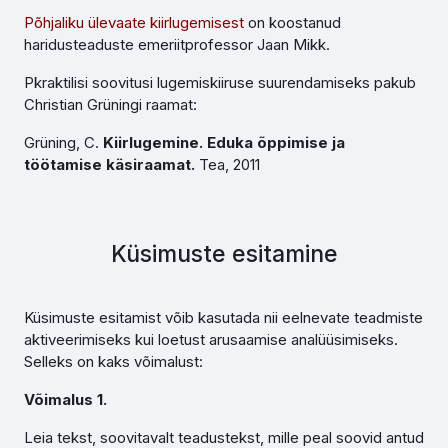
Põhjaliku ülevaate kiirlugemisest
on koostanud
haridusteaduste emeriitprofessor Jaan Mikk.
Pkraktilisi soovitusi lugemiskiiruse suurendamiseks pakub
Christian Grüningi raamat:
Grüning, C.
Kiirlugemine. Eduka õppimise ja
töötamise käsiraamat.
Tea, 2011
Küsimuste esitamine
Küsimuste esitamist võib kasutada nii eelnevate teadmiste
aktiveerimiseks kui loetust arusaamise analüüsimiseks.
Selleks on kaks võimalust:
Võimalus 1.
Leia tekst, soovitavalt teadustekst, mille peal soovid antud