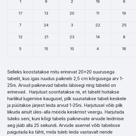
1
9
2
16
6
17
13
20
11
19
7
24
3
22
25
12
21
23
14
8
5
15
10
4
18
Selleks koostatakse mitu erinevat 20x20 suurusega
tabelit, kus igas ruudus paikneb 2,5 cm kõrgusega arv 1-
25ni. Arvud paiknevad tabelis läbisegi ning tabelid on
erinevad. Harjutust sooritatakse nii, et tabelit hoitakse
harilikul lugemise kaugusel, pilk suunatakse tabeli keskele
ja püütakse järjest leida arvud 1-25ni. Harjutusel võib pilk
liikuda ainult üles-alla mööda keskmist veergu. Harjutada
tuleks seni, kuni kõigi tabelis paiknevate arvude leidmise
aeg jääb alla 25 sekundi. Arvude asemel võib tabelisse
paigutada ka tähti, mida tuleb leida vastavalt nende