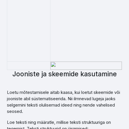
Jooniste ja skeemide kasutamine
Loetu mõtestamisele aitab kaasa, kui loetut skeemide või
jooniste abil süstematiseerida. Nii ilmnevad lugeja jaoks
selgemini teksti olulisemad ideed ning nende vahelised
seosed.
Loe teksti ning määratle, millise teksti struktuuriga on
tegemist. Teksti struktuurid on järgmised: