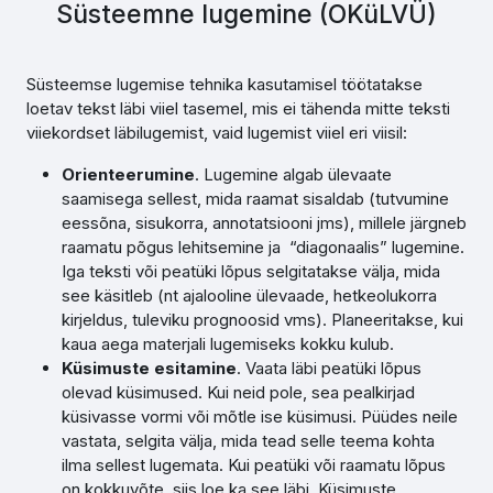
Süsteemne lugemine (OKüLVÜ)
Süsteemse lugemise tehnika kasutamisel töötatakse
loetav tekst läbi viiel tasemel, mis ei tähenda mitte teksti
viiekordset läbilugemist, vaid lugemist viiel eri viisil:
Orienteerumine
. Lugemine algab ülevaate
saamisega sellest, mida raamat sisaldab (tutvumine
eessõna, sisukorra, annotatsiooni jms), millele järgneb
raamatu põgus lehitsemine ja “diagonaalis” lugemine.
Iga teksti või peatüki lõpus selgitatakse välja, mida
see käsitleb (nt ajalooline ülevaade, hetkeolukorra
kirjeldus, tuleviku prognoosid vms). Planeeritakse, kui
kaua aega materjali lugemiseks kokku kulub.
Küsimuste esitamine
. Vaata läbi peatüki lõpus
olevad küsimused. Kui neid pole, sea pealkirjad
küsivasse vormi või mõtle ise küsimusi. Püüdes neile
vastata, selgita välja, mida tead selle teema kohta
ilma sellest lugemata. Kui peatüki või raamatu lõpus
on kokkuvõte, siis loe ka see läbi. Küsimuste