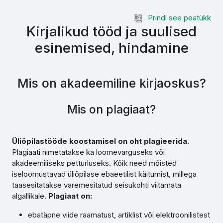
Jäta vahele peasisuni
Prindi see peatükk
Kirjalikud tööd ja suulised
esinemised, hindamine
Mis on akadeemiline kirjaoskus?
Mis on plagiaat?
Üliõpilastööde koostamisel on oht plagieerida.
Plagiaati nimetatakse ka loomevarguseks või
akadeemiliseks petturluseks. Kõik need mõisted
iseloomustavad üliõpilase ebaeetilist käitumist, millega
taasesitatakse varemesitatud seisukohti viitamata
algallikale.
Plagiaat on:
ebatäpne viide raamatust, artiklist või elektroonilistest