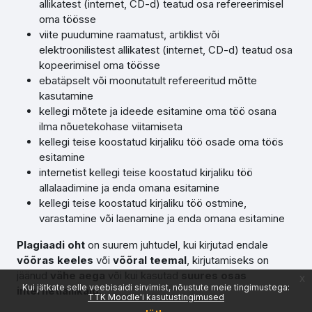
allikatest (internet, CD-d) teatud osa refereerimisel
oma töösse
viite puudumine raamatust, artiklist või
elektroonilistest allikatest (internet, CD-d) teatud osa
kopeerimisel oma töösse
ebatäpselt või moonutatult refereeritud mõtte
kasutamine
kellegi mõtete ja ideede esitamine oma töö osana
ilma nõuetekohase viitamiseta
kellegi teise koostatud kirjaliku töö osade oma töös
esitamine
internetist kellegi teise koostatud kirjaliku töö
allalaadimine ja enda omana esitamine
kellegi teise koostatud kirjaliku töö ostmine,
varastamine või laenamine ja enda omana esitamine
Plagiaadi oht
on suurem juhtudel, kui kirjutad endale
võõras keeles
või
võõral teemal
, kirjutamiseks on
jäänud
vähe aega
või kui kasutad
suures osas
x
Kui jätkate selle veebisaidi sirvimist, nõustute meie tingimustega:
internetiallikaid
.
TTK Moodle'i kasutustingimused