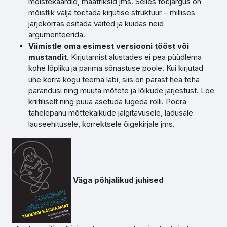
mõistekaardid, maatriksid jms. Selles tööjärgus on
mõistlik välja töötada kirjutise struktuur – millises
järjekorras esitada väited ja kuidas neid
argumenteerida.
Viimistle oma esimest versiooni tööst või
mustandit
. Kirjutamist alustades ei pea püüdlema
kohe lõpliku ja parima sõnastuse poole. Kui kirjutad
ühe korra kogu teema läbi, siis on pärast hea teha
parandusi ning muuta mõtete ja lõikude järjestust. Loe
kriitiliselt ning püüa asetuda lugeda rolli. Pööra
tähelepanu mõttekäikude jälgitavusele, ladusale
lauseehitusele, korrektsele õigekirjale jms.
Väga põhjalikud juhised