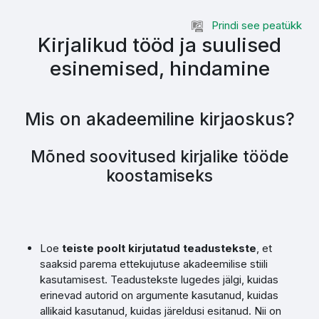
Jäta vahele peasisuni
Prindi see peatükk
Kirjalikud tööd ja suulised
esinemised, hindamine
Mis on akadeemiline kirjaoskus?
Mõned soovitused kirjalike tööde
koostamiseks
Loe
teiste poolt kirjutatud teadustekste
, et
saaksid parema ettekujutuse akadeemilise stiili
kasutamisest. Teadustekste lugedes jälgi, kuidas
erinevad autorid on argumente kasutanud, kuidas
allikaid kasutanud, kuidas järeldusi esitanud. Nii on