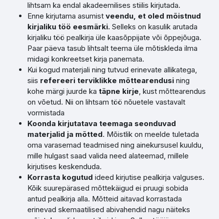
lihtsam ka endal akadeemilises stiilis kirjutada.
Enne kirjutama asumist
veendu, et oled mõistnud
kirjaliku töö eesmärki.
Selleks on kasulik arutada
kirjaliku töö pealkirja üle kaasõppijate või õppejõuga.
Paar päeva tasub lihtsalt teema üle mõtiskleda ilma
midagi konkreetset kirja panemata.
Kui kogud materjali ning tutvud erinevate allikatega,
siis
refereeri terviklikke mõttearendusi
ning
kohe märgi juurde ka
täpne kirje
, kust mõttearendus
on võetud. Nii on lihtsam töö nõuetele vastavalt
vormistada
Koonda kirjutatava teemaga seonduvad
materjalid ja mõtted
. Mõistlik on meelde tuletada
oma varasemad teadmised ning ainekursusel kuuldu,
mille hulgast saad valida need alateemad, millele
kirjutises keskenduda.
Korrasta kogutud
ideed kirjutise pealkirja valguses.
Kõik suurepärased mõttekäigud ei pruugi sobida
antud pealkirja alla. Mõtteid aitavad korrastada
erinevad skemaatilised abivahendid nagu näiteks