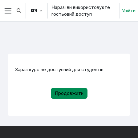
Перейти до головного вмісту
Наразі ви використовуєте
Увійти
Переключити введення пошуку
гостьовий доступ
Бокова панель
Зараз курс не доступний для студентів
Продовжити