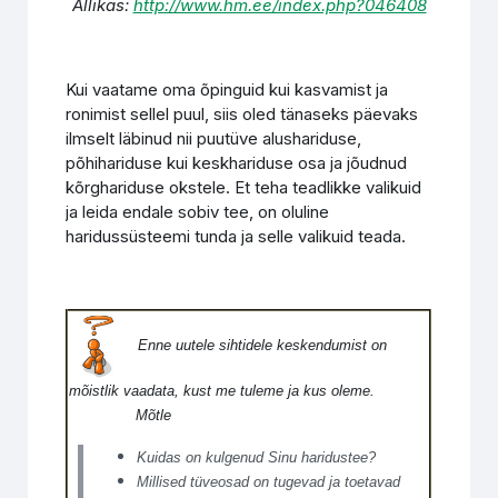
Allikas:
http://www.hm.ee/index.php?046408
Kui vaatame oma õpinguid kui kasvamist ja
ronimist sellel puul, siis oled tänaseks päevaks
ilmselt läbinud nii puutüve alushariduse,
põhihariduse kui keskhariduse osa ja jõudnud
kõrghariduse okstele. Et teha teadlikke valikuid
ja leida endale sobiv tee, on oluline
haridussüsteemi tunda ja selle valikuid teada.
Enne uutele sihtidele keskendumist on
mõistlik vaadata, kust me tuleme ja kus oleme.
Mõtle
Kuidas on kulgenud Sinu haridustee?
Millised tüveosad on tugevad ja toetavad