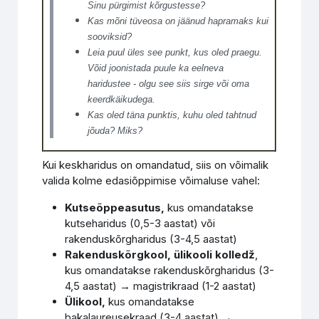
Sinu pürgimist kõrgustesse?
Kas mõni tüveosa on jäänud hapramaks kui
sooviksid?
Leia puul üles see punkt, kus oled praegu.
Võid joonistada puule ka eelneva
haridustee - olgu see siis sirge või oma
keerdkäikudega.
Kas oled täna punktis, kuhu oled tahtnud
jõuda? Miks?
Kui keskharidus on omandatud, siis on võimalik
valida kolme edasiõppimise võimaluse vahel:
Kutseõppeasutus,
kus
omandatakse
kutseharidus (0,5-3 aastat) või
rakenduskõrgharidus (3-4,5 aastat)
Rakenduskõrgkool, ülikooli kolledž
,
kus omandatakse rakenduskõrgharidus (3-
4,5 aastat) → magistrikraad (1-2 aastat)
Ülikool,
kus omandatakse
bakalaureusekraad (3-4 aastat) →