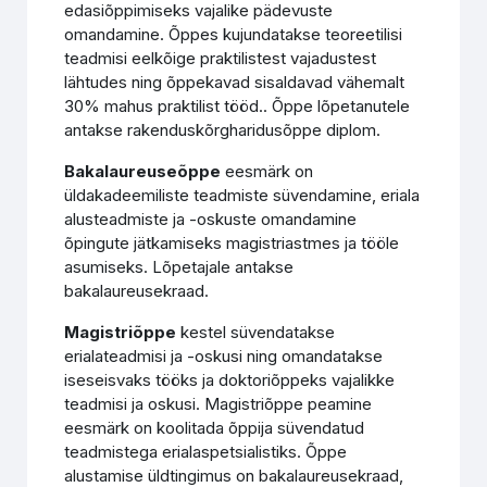
edasiõppimiseks vajalike pädevuste
omandamine. Õppes kujundatakse teoreetilisi
teadmisi eelkõige praktilistest vajadustest
lähtudes ning õppekavad sisaldavad vähemalt
30% mahus praktilist tööd.. Õppe lõpetanutele
antakse rakenduskõrgharidusõppe diplom.
Bakalaureuseõppe
eesmärk on
üldakadeemiliste teadmiste süvendamine, eriala
alusteadmiste ja -oskuste omandamine
õpingute jätkamiseks magistriastmes ja tööle
asumiseks. Lõpetajale antakse
bakalaureusekraad.
Magistriõppe
kestel süvendatakse
erialateadmisi ja -oskusi ning omandatakse
iseseisvaks tööks ja doktoriõppeks vajalikke
teadmisi ja oskusi. Magistriõppe peamine
eesmärk on koolitada õppija süvendatud
teadmistega erialaspetsialistiks. Õppe
alustamise üldtingimus on bakalaureusekraad,