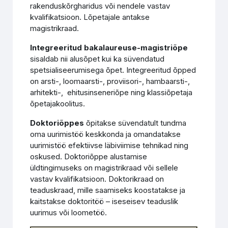
rakenduskõrgharidus või nendele vastav
kvalifikatsioon. Lõpetajale antakse
magistrikraad.
Integreeritud bakalaureuse-magistriõpe
sisaldab nii alusõpet kui ka süvendatud
spetsialiseerumisega õpet. Integreeritud õpped
on arsti-, loomaarsti-, proviisori-, hambaarsti-,
arhitekti-, ehitusinseneriõpe ning klassiõpetaja
õpetajakoolitus.
Doktoriõppes
õpitakse süvendatult tundma
oma uurimistöö keskkonda ja omandatakse
uurimistöö efektiivse läbiviimise tehnikad ning
oskused. Doktoriõppe alustamise
üldtingimuseks on magistrikraad või sellele
vastav kvalifikatsioon. Doktorikraad on
teaduskraad, mille saamiseks koostatakse ja
kaitstakse doktoritöö – iseseisev teaduslik
uurimus või loometöö.