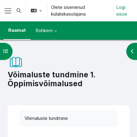
Jäta vahele peasisuni
Olete sisenenud
Logi
Lülitab otsingu sisendi
külaliskasutajana
sisse
Küljepaneel
Raamat
Rohkem
Ava kursuse sisukord
Ava
Võimaluste tundmine 1.
Õppimisvõimalused
Lõpetamise nõuded
Võimaluste tundmine