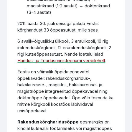
magistrikraad (1-2 aastat) → doktorikraad
(3-4 aastat)
2011. aasta 30. juuli seisuga pakub Eestis
kõrgharidust 33 õppeasutust, mille seas
6 avalik-õiguslikku ülikooli, 3 eraülikooli, 10 riig
irakenduskõrgkooli, 12 erarakenduskõrgkooli, 2
riigi kutseõppeasutust. Nende loetelu leiad
Haridus- ja Teadusministeeriumi veebilehelt
.
Eestis on võimalik õppida erinevatel
õppekavadel: rakenduskõrgharidus-,
bakalaureuse-, magistri-, bakalaureuse- ja
magistriõppe integreeritud õppekavadel ning
doktoriõppe õppekavadel. Õpe võib toimuda ka
mitme kõrgkooli koostöös läbiviidaval
ühisõppekaval.
Rakenduskõrgharidusõppe
eesmärgiks on
kindlal kutsealal töötamiseks või magistriõppes