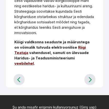
Eesti vajadustele vastav kõrgkooliõppe maht
ning eestikeelse haridus- ja kultuuriruumi areng.
Strateegiaga soovitakse kujundada Eesti
kõrghariduse otstarbekas struktuur ja edendada
kõrghariduse sotsiaalset mõõdet ning tagada,
et kõrgharidus teeniks Eesti arenguhuve ja
innovatsiooni.
Kõigi valdkonna seaduste ja määrustega
on võimalik tutvuda elektroonilise
Riigi
Teataja
vahendusel, samuti on ülevaade
Haridus- ja Teadusministeeriumi
veebilehel
.
Şu anda misafir erişimini kullanıyorsunuz (
Giriş yap
)