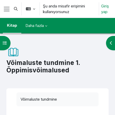
Ana içeriğe git
Şu anda misafir erişimini
Giriş
Arama girişini değiştir
kullanıyorsunuz
yap
Yan panel
Kitap
Daha fazla
Kurs dizinini aç
Bl
Võimaluste tundmine 1.
Õppimisvõimalused
Tamamlama Gereklilikleri
Võimaluste tundmine