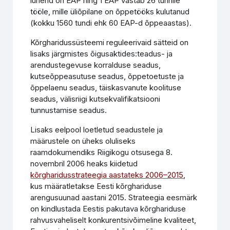
lühend on EAP ning 1 EAP vastab 26 tunnile
tööle, mille üliõpilane on õppetööks kulutanud
(kokku 1560 tundi ehk 60 EAP-d õppeaastas).
Kõrgharidussüsteemi reguleerivaid sätteid on
lisaks järgmistes õigusaktides:teadus- ja
arendustegevuse korralduse seadus,
kutseõppeasutuse seadus, õppetoetuste ja
õppelaenu seadus, täiskasvanute koolituse
seadus, välisriigi kutsekvalifikatsiooni
tunnustamise seadus.
Lisaks eelpool loetletud seadustele ja
määrustele on üheks oluliseks
raamdokumendiks Riigikogu otsusega 8.
novembril 2006 heaks kiidetud
kõrgharidusstrateegia aastateks 2006–2015
,
kus määratletakse Eesti kõrghariduse
arengusuunad aastani 2015. Strateegia eesmärk
on kindlustada Eestis pakutava kõrghariduse
rahvusvaheliselt konkurentsivõimeline kvaliteet,