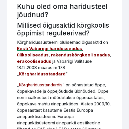
Kuhu oled oma haridusteel
jõudnud?
Millised õigusaktid kõrgkoolis
õppimist reguleerivad?
Kõrgharidussüsteemi olulisemad õigusaktid on
Eesti Vabariigi haridusseadus
,
ülikooliseadus
,
rakenduskõrgkooli seadus
,
erakooliseadus
ja Vabariigi Valitsuse
18.12.2008 määrus nr 178
„
Kõrgharidusstandard
”.
„
Kõrgharidusstandard
is
” on sõnastatud õppe,
õppekavade ja õppejõudude üldnõuded. Õppe
nominaalkestust mõõdetakse õppeaastates,
õppekava mahtu ainepunktides. Alates 2009/10.
õppeaastast kasutame Eestis Euroopa
ainepunktisüsteemi. Euroopa
ainepunktisüsteemi ainepunkti eestikeelne