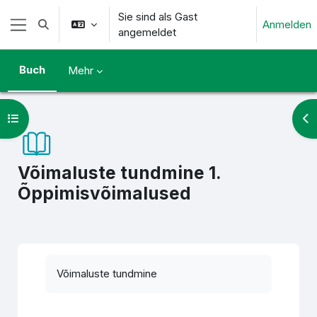
Zum Hauptinhalt
Sie sind als Gast
Anmelden
Sucheingabe umschalten
angemeldet
Website-Übersicht
Buch
Mehr
Kursindex öffnen
Blo
Võimaluste tundmine 1.
Õppimisvõimalused
Abschlussbedingungen
Võimaluste tundmine