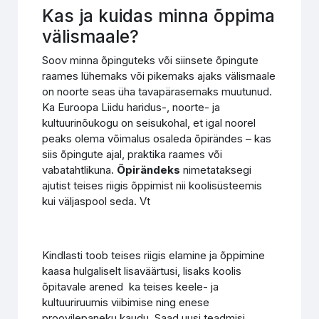
Kas ja kuidas minna õppima
välismaale?
Soov minna õpinguteks või siinsete õpingute
raames lühemaks või pikemaks ajaks välismaale
on noorte seas üha tavapärasemaks muutunud.
Ka Euroopa Liidu haridus-, noorte- ja
kultuurinõukogu on seisukohal, et igal noorel
peaks olema võimalus osaleda õpirändes – kas
siis õpingute ajal, praktika raames või
vabatahtlikuna.
Õpirändeks
nimetataksegi
ajutist teises riigis õppimist nii koolisüsteemis
kui väljaspool seda. Vt
Kindlasti toob teises riigis elamine ja õppimine
kaasa hulgaliselt lisaväärtusi, lisaks koolis
õpitavale arened ka teises keele- ja
kultuuriruumis viibimise ning enese
proovilepaneku kaudu. Saad uusi teadmisi,