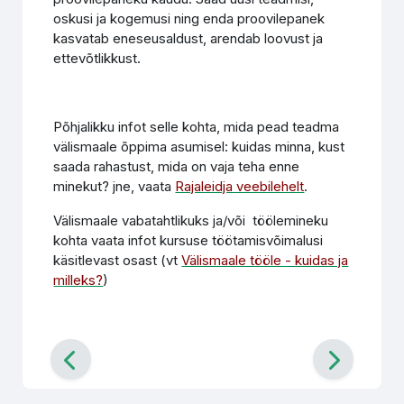
oskusi ja kogemusi ning enda proovilepanek
kasvatab eneseusaldust, arendab loovust ja
ettevõtlikkust.
Põhjalikku infot selle kohta, mida pead teadma
välismaale õppima asumisel: kuidas minna, kust
saada rahastust, mida on vaja teha enne
minekut? jne, vaata
Rajaleidja veebilehelt
.
Välismaale vabatahtlikuks ja/või töölemineku
kohta vaata infot kursuse töötamisvõimalusi
käsitlevast osast (vt
Välismaale tööle - kuidas ja
milleks?
)