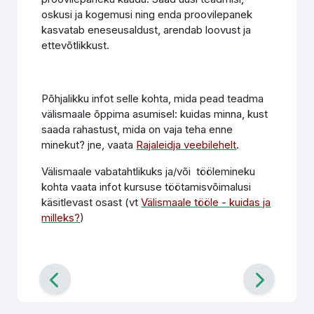
oskusi ja kogemusi ning enda proovilepanek
kasvatab eneseusaldust, arendab loovust ja
ettevõtlikkust.
Põhjalikku infot selle kohta, mida pead teadma
välismaale õppima asumisel: kuidas minna, kust
saada rahastust, mida on vaja teha enne
minekut? jne, vaata
Rajaleidja veebilehelt
.
Välismaale vabatahtlikuks ja/või töölemineku
kohta vaata infot kursuse töötamisvõimalusi
käsitlevast osast (vt
Välismaale tööle - kuidas ja
milleks?
)