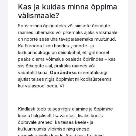
Kas ja kuidas minna õppima
välismaale?
Soov minna õpinguteks või siinsete õpingute
raames lühemaks või pikemaks ajaks välismaale
on noorte seas üha tavapärasemaks muutunud.
Ka Euroopa Liidu haridus-, noorte- ja
kultuurinõukogu on seisukohal, et igal noorel
peaks olema võimalus osaleda õpirändes – kas
siis õpingute ajal, praktika raames või
vabatahtlikuna.
Õpirändeks
nimetataksegi
ajutist teises riigis õppimist nii koolisüsteemis
kui väljaspool seda. Vt
Kindlasti toob teises riigis elamine ja õppimine
kaasa hulgaliselt lisaväärtusi, lisaks koolis
õpitavale arened ka teises keele- ja
kultuuriruumis viibimise ning enese
proovilepaneku kaudu. Saad uusi teadmisi,