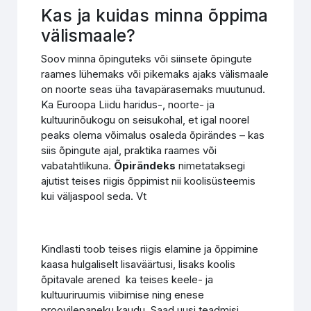
Kas ja kuidas minna õppima
välismaale?
Soov minna õpinguteks või siinsete õpingute
raames lühemaks või pikemaks ajaks välismaale
on noorte seas üha tavapärasemaks muutunud.
Ka Euroopa Liidu haridus-, noorte- ja
kultuurinõukogu on seisukohal, et igal noorel
peaks olema võimalus osaleda õpirändes – kas
siis õpingute ajal, praktika raames või
vabatahtlikuna.
Õpirändeks
nimetataksegi
ajutist teises riigis õppimist nii koolisüsteemis
kui väljaspool seda. Vt
Kindlasti toob teises riigis elamine ja õppimine
kaasa hulgaliselt lisaväärtusi, lisaks koolis
õpitavale arened ka teises keele- ja
kultuuriruumis viibimise ning enese
proovilepaneku kaudu. Saad uusi teadmisi,