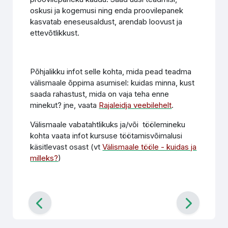
oskusi ja kogemusi ning enda proovilepanek
kasvatab eneseusaldust, arendab loovust ja
ettevõtlikkust.
Põhjalikku infot selle kohta, mida pead teadma
välismaale õppima asumisel: kuidas minna, kust
saada rahastust, mida on vaja teha enne
minekut? jne, vaata
Rajaleidja veebilehelt
.
Välismaale vabatahtlikuks ja/või töölemineku
kohta vaata infot kursuse töötamisvõimalusi
käsitlevast osast (vt
Välismaale tööle - kuidas ja
milleks?
)