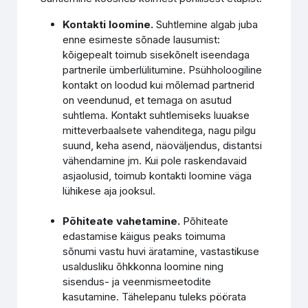
Kontakti loomine.
Suhtlemine algab juba
enne esimeste sõnade lausumist:
kõigepealt toimub sisekõnelt iseendaga
partnerile ümberlülitumine. Psühholoogiline
kontakt on loodud kui mõlemad partnerid
on veendunud, et temaga on asutud
suhtlema. Kontakt suhtlemiseks luuakse
mitteverbaalsete vahenditega, nagu pilgu
suund, keha asend, näoväljendus, distantsi
vähendamine jm. Kui pole raskendavaid
asjaolusid, toimub kontakti loomine väga
lühikese aja jooksul.
Põhiteate vahetamine.
Põhiteate
edastamise käigus peaks toimuma
sõnumi vastu huvi äratamine, vastastikuse
usaldusliku õhkkonna loomine ning
sisendus- ja veenmismeetodite
kasutamine. Tähelepanu tuleks pöörata