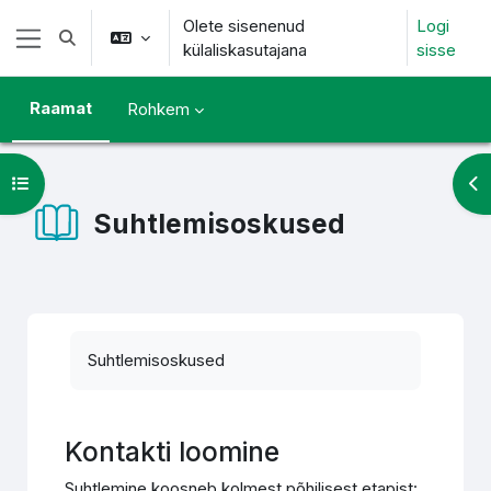
Jäta vahele peasisuni
Olete sisenenud
Logi
Lülitab otsingu sisendi
külaliskasutajana
sisse
Küljepaneel
Raamat
Rohkem
Ava kursuse sisukord
Ava
Suhtlemisoskused
Lõpetamise nõuded
Suhtlemisoskused
Kontakti loomine
Suhtlemine koosneb kolmest põhilisest etapist: