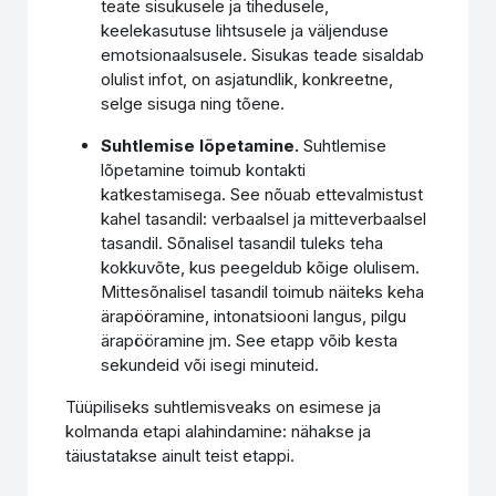
teate sisukusele ja tihedusele,
keelekasutuse lihtsusele ja väljenduse
emotsionaalsusele. Sisukas teade sisaldab
olulist infot, on asjatundlik, konkreetne,
selge sisuga ning tõene.
Suhtlemise lõpetamine.
Suhtlemise
lõpetamine toimub kontakti
katkestamisega. See nõuab ettevalmistust
kahel tasandil: verbaalsel ja mitteverbaalsel
tasandil. Sõnalisel tasandil tuleks teha
kokkuvõte, kus peegeldub kõige olulisem.
Mittesõnalisel tasandil toimub näiteks keha
ärapööramine, intonatsiooni langus, pilgu
ärapööramine jm. See etapp võib kesta
sekundeid või isegi minuteid.
Tüüpiliseks suhtlemisveaks on esimese ja
kolmanda etapi alahindamine: nähakse ja
täiustatakse ainult teist etappi.