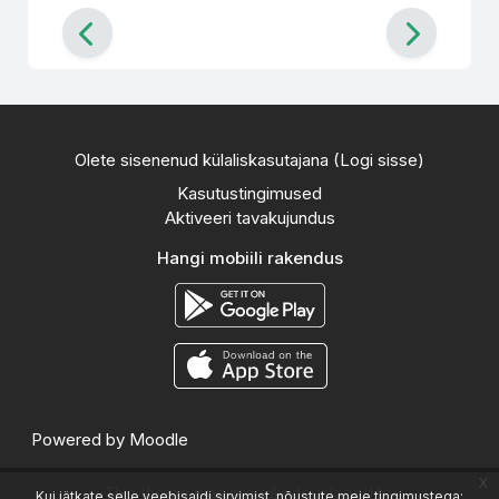
Olete sisenenud külaliskasutajana (
Logi sisse
)
Kasutustingimused
Aktiveeri tavakujundus
Hangi mobiili rakendus
Powered by
Moodle
x
This theme was proudly developed by
Kui jätkate selle veebisaidi sirvimist, nõustute meie tingimustega: