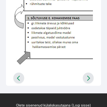
Olete sisenenud külaliskasutajana (
Logi sisse
)