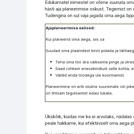
Edukamatel inimestel on võime suunata oma 
hästi aja planeerimise oskust. Tegemist on
Tudengina on sul vaja jagada oma aega õppi
Ajaplaneerimise eelised:
Kui planeerid oma aega, siis sa
Suudad oma plaanidest kinni pidada ja tähtaeg
Teha oma töö ära väiksema pinge ja stress
Saad rohkem enesekindlust selle kohta, et
Väldid enda töödega üle koormamist.
Planeerimine on eriti oluline suuremate või pik
.
on lihtsam tegutsemist edasi lükata
Ükskõik, kuidas me ka ei arvutaks, nädalas o
peale hakkame, kui efektiivselt oma aega p