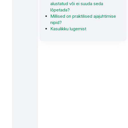
alustatud või ei suuda seda
lõpetada?
Millised on praktilised ajajuhtimise
nipid?
Kasulikku lugemist