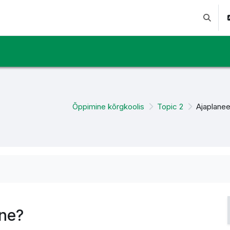
Lülitab 
Õppimine kõrgkoolis
Topic 2
Ajaplanee
ine?