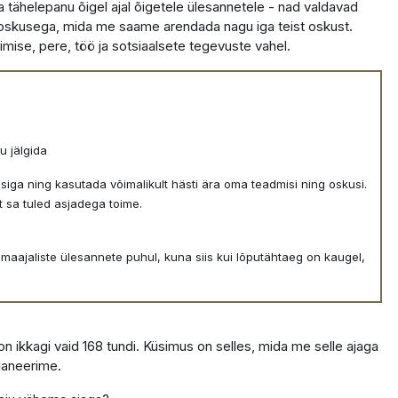
tähelepanu õigel ajal õigetele ülesannetele - nad valdavad
 oskusega, mida me saame arendada nagu iga teist oskust.
mise, pere, töö ja sotsiaalsete tegevuste vahel.
u jälgida
iga ning kasutada võimalikult hästi ära oma teadmisi ning oskusi.
 sa tuled asjadega toime.
emaajaliste ülesannete puhul, kuna siis kui lõputähtaeg on kaugel,
n ikkagi vaid 168 tundi. Küsimus on selles, mida me selle ajaga
laneerime.