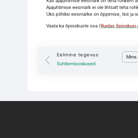
Kas ajajuhtimise eesmärk on teha rohkem a
Ajajuhtimise eesmärk ei ole lihtsalt teha ro
Üks põhilisi eesmärke on õppimise, töö ja is
Vaata ka õpioskuste osa (
Kuidas õpioskusi
Eelmine tegevus
Mine...
Suhtlemisoskused