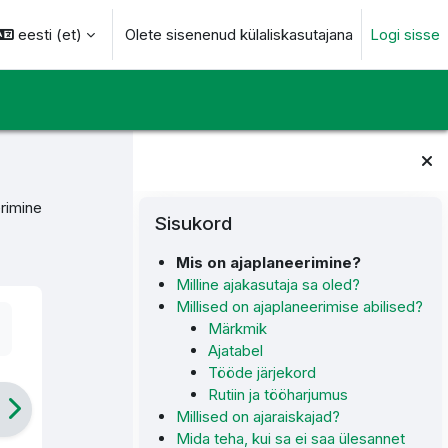
eesti ‎(et)‎
Olete sisenenud külaliskasutajana
Logi sisse
otsingu sisendi
Plokid
Jäta vahele Sisukord
rimine
Sisukord
Mis on ajaplaneerimine?
Milline ajakasutaja sa oled?
Millised on ajaplaneerimise abilised?
Märkmik
Ajatabel
Tööde järjekord
Rutiin ja tööharjumus
Millised on ajaraiskajad?
Mida teha, kui sa ei saa ülesannet