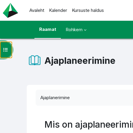
Jäta vahele peasisuni
Avaleht
Kalender
Kursuste haldus
Raamat
Rohkem
Ava kursuse sisukord
Ajaplaneerimine
Lõpetamise nõuded
Ajaplanerimine
Mis on ajaplaneerim