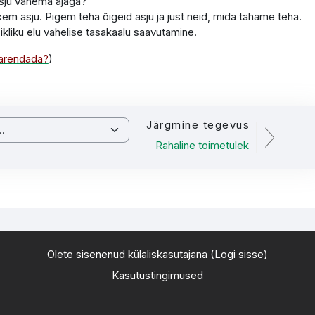
sju vähema ajaga?
hkem asju. Pigem teha õigeid asju ja just neid, mida tahame teha.
ikliku elu vahelise tasakaalu saavutamine.
 arendada?
)
Järgmine tegevus
Rahaline toimetulek
Olete sisenenud külaliskasutajana (
Logi sisse
)
Kasutustingimused