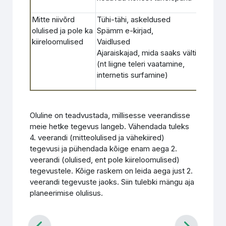
Mitte niivõrd
Tühi-tähi, askeldused
Neid 
olulised ja pole ka
Spämm e-kirjad,
oled 
kiireloomulised
Vaidlused
õppi
Ajaraiskajad, mida saaks vältida
(nt liigne teleri vaatamine,
internetis surfamine)
Oluline on teadvustada, millisesse veerandisse
meie hetke tegevus langeb. Vähendada tuleks
4. veerandi (mitteolulised ja vähekiired)
tegevusi ja pühendada kõige enam aega 2.
veerandi (olulised, ent pole kiireloomulised)
tegevustele. Kõige raskem on leida aega just 2.
veerandi tegevuste jaoks. Siin tulebki mängu aja
planeerimise olulisus.