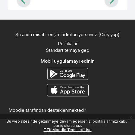
Şu anda misafir erişimini kullanıyorsunuz (
Giriş yap
)
Politikalar
Standart temaya geç
Mobil uygulamayı edinin
Moodle
tarafından desteklenmektedir
x
Bu web sitesinde gezinmeye devam ederseniz, politikalarımızı kabul
This theme was proudly developed by
etmiş olursunuz:
TTK Moodle Terms of Use