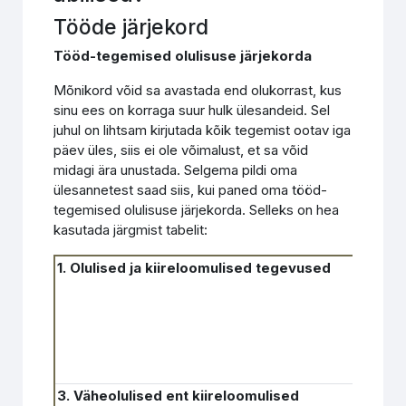
Tööde järjekord
Tööd-tegemised olulisuse järjekorda
Mõnikord võid sa avastada end olukorrast, kus
sinu ees on korraga suur hulk ülesandeid. Sel
juhul on lihtsam kirjutada kõik tegemist ootav iga
päev üles, siis ei ole võimalust, et sa võid
midagi ära unustada. Selgema pildi oma
ülesannetest saad siis, kui paned oma tööd-
tegemised olulisuse järjekorda. Selleks on hea
kasutada järgmist tabelit:
1. Olulised ja kiireloomulised tegevused
2. O
kiir
3. Väheolulised ent kiireloomulised
4. Mi