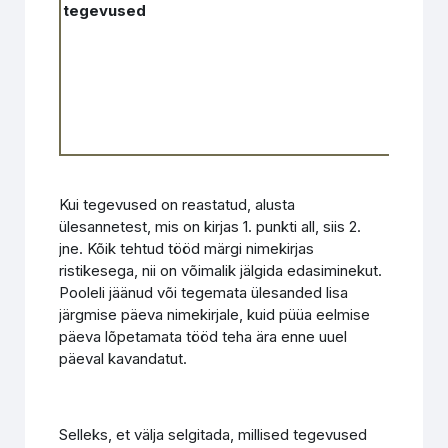
tegevused
kiir
Kui tegevused on reastatud, alusta
ülesannetest, mis on kirjas 1. punkti all, siis 2.
jne. Kõik tehtud tööd märgi nimekirjas
ristikesega, nii on võimalik jälgida edasiminekut.
Pooleli jäänud või tegemata ülesanded lisa
järgmise päeva nimekirjale, kuid püüa eelmise
päeva lõpetamata tööd teha ära enne uuel
päeval kavandatut.
Selleks, et välja selgitada, millised tegevused