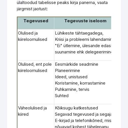
ülaltoodud tabelisse peaks kirja panema, vaata
järgmist jaotust:
Tegevused
Tegevuste iseloom
Olulised ja
Lühikeste tähtaegadega,
Tegel
kiireloomulised
Kriisi ja probleemi lahendamine
kiire
"Ei" ütlemine, ülesande edasi
tege
suunamine ehk delegeerimine
Olulised, ent pole
Eesmärkide seadmine
Tegel
kiireloomulised
Planeerimine
plane
Ideed, unistused
katk
Koristamine, korrastamine
Puhkamine, tervis
Suhted
Väheolulised ja
Kõiksugu katkestused
Oled 
kiired
Segavad tegevused ja segajad
suutm
E-kirjad ja telefonikõned, mis
tekki
nõuavad kohest tähelepanu