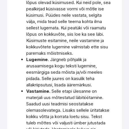
lõpus olevad küsimused. Kui neid pole, sea
pealkirjad küsivasse vormi või mõtle ise
küsimusi. Püüdes neile vastata, selgita
välja, mida tead selle teema kohta ilma
sellest lugemata. Kui peatüki või raamatu
lõpus on kokkuvõte, siis loe ka see läbi.
Küsimuste esitamine, neile vastamine ja
kokkuvõtete lugemine valmistab ette sisu
paremaks mõistmiseks.
Lugemine
. Järgneb põhjalik ja
arusaamisega kogu teksti lugemine,
eesmärgiga seda mõista ja/või meeles
pidada. Selle juures on kasulik teha
allakriipsutusi, lisada ääremärkusi.
Vastamine.
Selle etapi ülesanne on
materjali uus mõtestatud läbitöötamine.
Saadud uusi teadmisi seostatakse
olemasolevatega. Lisaks sellele üritatakse
kokku võtta ja korrata loetu sisu. Tekst
tuleb mõttes või valjusti ümber jutustada