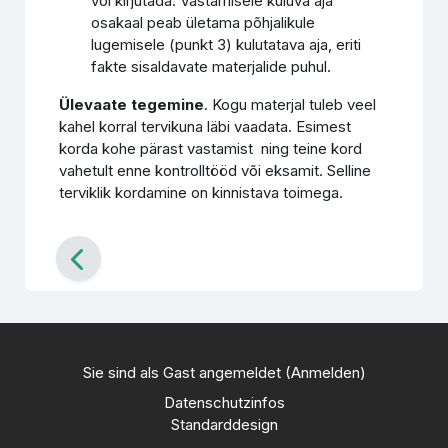
või kirjutada. Vastamisele kuluva aja
osakaal peab ületama põhjalikule
lugemisele (punkt 3) kulutatava aja, eriti
fakte sisaldavate materjalide puhul.
Ülevaate tegemine
. Kogu materjal tuleb veel
kahel korral tervikuna läbi vaadata. Esimest
korda kohe pärast vastamist ning teine kord
vahetult enne kontrolltööd või eksamit. Selline
terviklik kordamine on kinnistava toimega.
Sie sind als Gast angemeldet (
Anmelden
)
Datenschutzinfos
Standarddesign