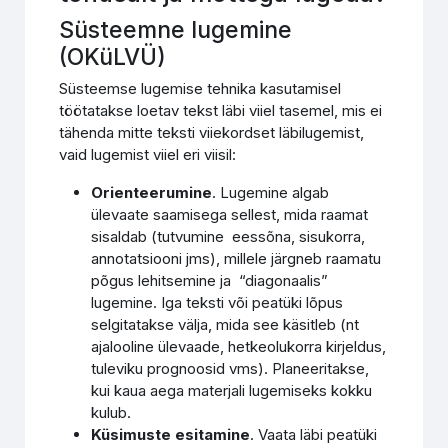
Süsteemne lugemine
(OKüLVÜ)
Süsteemse lugemise tehnika kasutamisel
töötatakse loetav tekst läbi viiel tasemel, mis ei
tähenda mitte teksti viiekordset läbilugemist,
vaid lugemist viiel eri viisil:
Orienteerumine
. Lugemine algab
ülevaate saamisega sellest, mida raamat
sisaldab (tutvumine eessõna, sisukorra,
annotatsiooni jms), millele järgneb raamatu
põgus lehitsemine ja “diagonaalis”
lugemine. Iga teksti või peatüki lõpus
selgitatakse välja, mida see käsitleb (nt
ajalooline ülevaade, hetkeolukorra kirjeldus,
tuleviku prognoosid vms). Planeeritakse,
kui kaua aega materjali lugemiseks kokku
kulub.
Küsimuste esitamine
. Vaata läbi peatüki