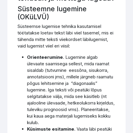
Süsteemne lugemine
(OKüLVÜ)
Süsteemse lugemise tehnika kasutamisel
töötatakse loetav tekst läbi viiel tasemel, mis ei
tähenda mitte teksti viiekordset läbilugemist,
vaid lugemist viiel eri viisil:
Orienteerumine
. Lugemine algab
ülevaate saamisega sellest, mida raamat
sisaldab (tutvumine eessõna, sisukorra,
annotatsiooni jms), millele järgneb raamatu
põgus lehitsemine ja “diagonaalis”
lugemine. Iga teksti või peatüki lõpus
selgitatakse välja, mida see käsitleb (nt
ajalooline ülevaade, hetkeolukorra kirjeldus,
tuleviku prognoosid vms). Planeeritakse,
kui kaua aega materjali lugemiseks kokku
kulub.
Küsimuste esitamine
. Vaata läbi peatüki