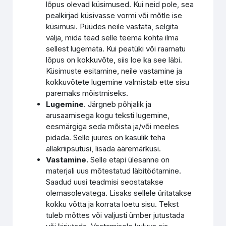
lõpus olevad küsimused. Kui neid pole, sea
pealkirjad küsivasse vormi või mõtle ise
küsimusi. Püüdes neile vastata, selgita
välja, mida tead selle teema kohta ilma
sellest lugemata. Kui peatüki või raamatu
lõpus on kokkuvõte, siis loe ka see läbi.
Küsimuste esitamine, neile vastamine ja
kokkuvõtete lugemine valmistab ette sisu
paremaks mõistmiseks.
Lugemine
. Järgneb põhjalik ja
arusaamisega kogu teksti lugemine,
eesmärgiga seda mõista ja/või meeles
pidada. Selle juures on kasulik teha
allakriipsutusi, lisada ääremärkusi.
Vastamine.
Selle etapi ülesanne on
materjali uus mõtestatud läbitöötamine.
Saadud uusi teadmisi seostatakse
olemasolevatega. Lisaks sellele üritatakse
kokku võtta ja korrata loetu sisu. Tekst
tuleb mõttes või valjusti ümber jutustada