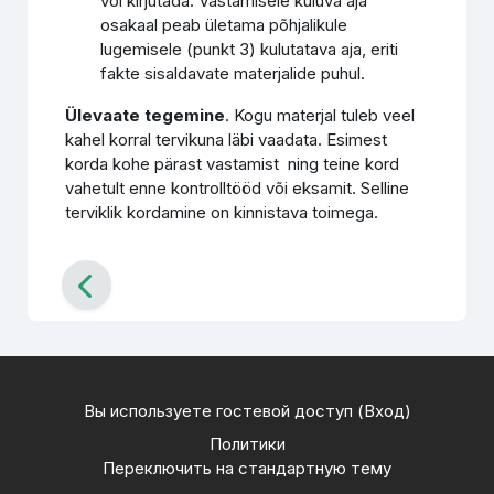
või kirjutada. Vastamisele kuluva aja
osakaal peab ületama põhjalikule
lugemisele (punkt 3) kulutatava aja, eriti
fakte sisaldavate materjalide puhul.
Ülevaate tegemine
. Kogu materjal tuleb veel
kahel korral tervikuna läbi vaadata. Esimest
korda kohe pärast vastamist ning teine kord
vahetult enne kontrolltööd või eksamit. Selline
terviklik kordamine on kinnistava toimega.
Вы используете гостевой доступ (
Вход
)
Политики
Переключить на стандартную тему