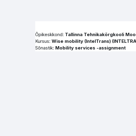
Jäta vahele peasisuni
Õpikeskkond:
Tallinna Tehnikakõrgkooli Moo
Kursus:
Wise mobility (IntelTrans) (INTELT
Sõnastik:
Mobility services -assignment