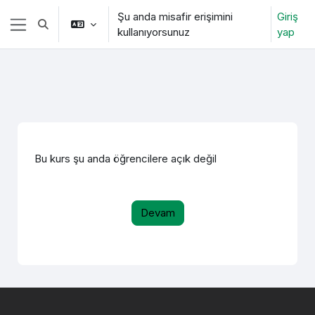
Ana içeriğe git
Şu anda misafir erişimini
Giriş
Arama girişini değiştir
kullanıyorsunuz
yap
Yan panel
Bu kurs şu anda öğrencilere açık değil
Devam