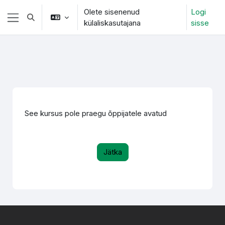
Jäta vahele peasisuni
Olete sisenenud
Logi
Lülitab otsingu sisendi
külaliskasutajana
sisse
Küljepaneel
See kursus pole praegu õppijatele avatud
Jätka