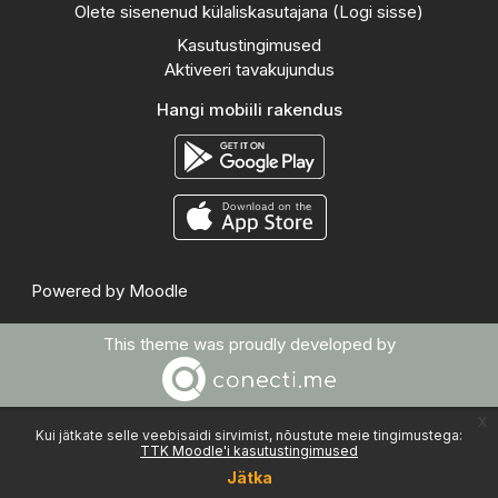
Olete sisenenud külaliskasutajana (
Logi sisse
)
Kasutustingimused
Aktiveeri tavakujundus
Hangi mobiili rakendus
Powered by
Moodle
This theme was proudly developed by
x
Kui jätkate selle veebisaidi sirvimist, nõustute meie tingimustega:
TTK Moodle'i kasutustingimused
Jätka