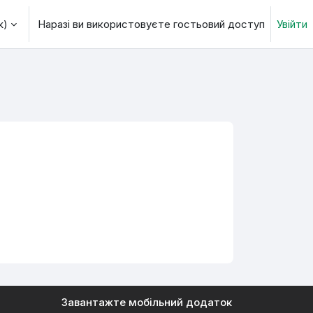
)‎
Наразі ви використовуєте гостьовий доступ
Увійти
 пошуку
Завантажте мобільний додаток