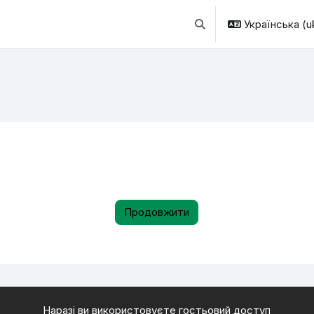
Українська ‎(uk
Переключити введення
Продовжити
Наразі ви використовуєте гостьовий доступ