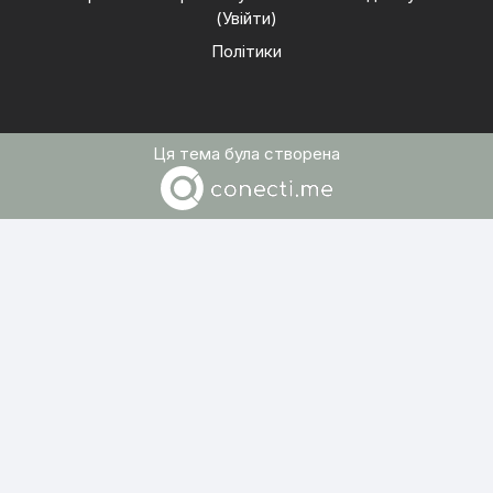
(
Увійти
)
Політики
Ця тема була створена