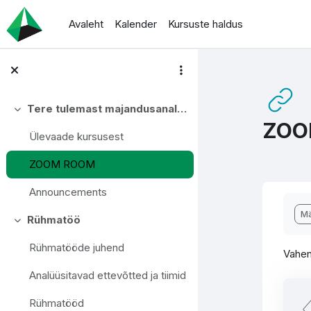
Jäta vahele peasisuni
Avaleht
Kalender
Kursuste haldus
Tere tulemast majandusanalüüsi e-kursusele!
Ahenda
ZOO
Ülevaade kursusest
ZOOM ROOM
Announcements
Lõp
Mä
Rühmatöö
Ahenda
Rühmatööde juhend
Vahen
Analüüsitavad ettevõtted ja tiimid
Rühmatööd