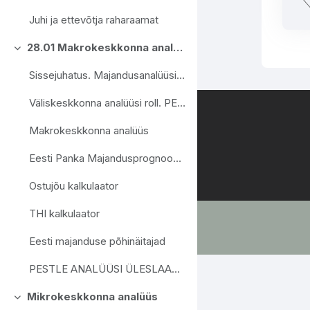
Juhi ja ettevõtja raharaamat
28.01 Makrokeskkonna analüüs.
Ahenda
Sissejuhatus. Majandusanalüüsi olemus ja roll
Väliskeskkonna analüüsi roll. PESTLE analüüs
Makrokeskkonna analüüs
Eesti Panka Majandusprognoos Video
Ostujõu kalkulaator
THI kalkulaator
Eesti majanduse põhinäitajad
PESTLE ANALÜÜSI ÜLESLAADIMINE
Mikrokeskkonna analüüs
Ahenda