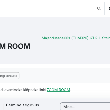
Lülitab 
Majandusanalüüs (TLM326) KTK- I. Ste
M ROOM
etamise nõuded
rgi tehtuks
di avamiseks klõpsake linki
ZOOM ROOM
.
Eelmine tegevus
Mine...