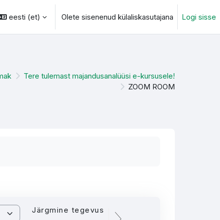
eesti ‎(et)‎
Olete sisenenud külaliskasutajana
Logi sisse
otsingu sisendi
lmak
Tere tulemast majandusanalüüsi e-kursusele!
ZOOM ROOM
Järgmine tegevus