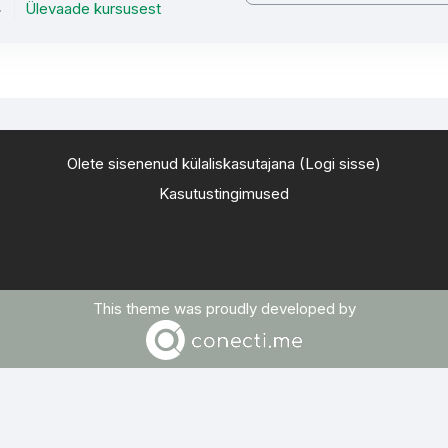
Ülevaade kursusest
Olete sisenenud külaliskasutajana (
Logi sisse
)
Kasutustingimused
This theme was proudly developed by