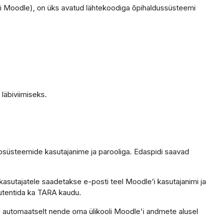
i Moodle), on üks avatud lähtekoodiga õpihaldussüsteemi
läbiviimiseks.
fosüsteemide kasutajanime ja parooliga. Edaspidi saavad
kasutajatele saadetakse e-posti teel Moodle’i kasutajanimi ja
 autentida ka TARA kaudu.
ntod automaatselt nende oma ülikooli Moodle'i andmete alusel