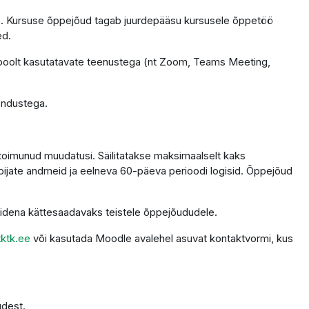
tele. Kursuse õppejõud tagab juurdepääsu kursusele õppetöö
ed.
 poolt kasutatavate teenustega (nt Zoom, Teams Meeting,
endustega.
 toimunud muudatusi. Säilitatakse maksimaalselt kaks
ppijate andmeid ja eelneva 60-päeva perioodi logisid. Õppejõud
alidena kättesaadavaks teistele õppejõududele.
ktk.ee
või kasutada Moodle avalehel asuvat kontaktvormi, kus
udest.