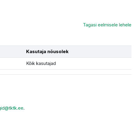
Tagasi eelmisele lehele
Kasutaja nõusolek
Kõik kasutajad
gid@tktk.ee
.