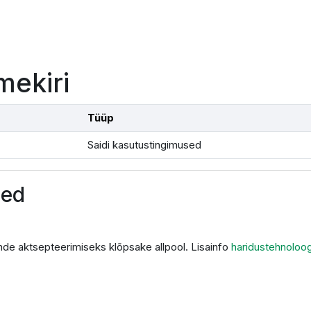
mekiri
Tüüp
Saidi kasutustingimused
sed
de aktsepteerimiseks klõpsake allpool. Lisainfo
haridustehnoloo