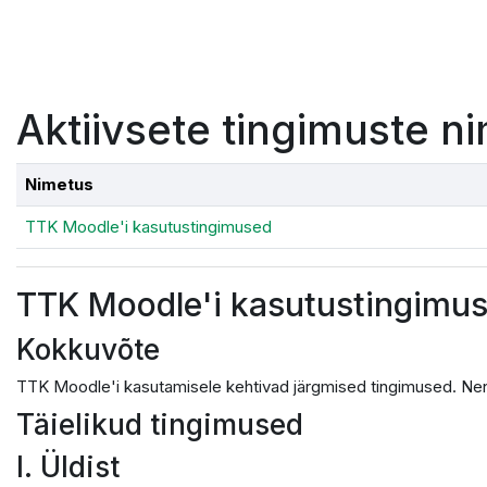
Jäta vahele peasisuni
Aktiivsete tingimuste ni
Nimetus
TTK Moodle'i kasutustingimused
TTK Moodle'i kasutustingimu
Kokkuvõte
TTK Moodle'i kasutamisele kehtivad järgmised tingimused. Nen
Täielikud tingimused
I. Üldist