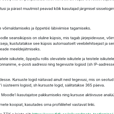
tusi ja pärast muutmist peavad kõik kasutajad järgmisel sisselogim
se võimaldamiseks ja õppetöö läbiviimise tagamiseks.
le seansiküpsis on oluline küpsis, mis tagab järjepidevuse, võimal
hitseja, kustutatakse see küpsis automaatselt veebilehitsejast ja s
seade meeldejätmiseks.
le isikutele, õppejõu rollis olevatele isikutele ja teistele isikut
nnanime, e-posti aadressi ning tegevuste logisid (sh IP-aadresse)
sse. Kursuste logid näitavad ainult neid tegevusi, mis on seotud
’i süsteemi logisid, sh kursuste logid, säilitatakse 365 päeva.
 Moodle’i kasutajatoe pakkumiseks ning kursuse aktiivsuse analüü
mete koopiat, kasutades oma profiililehel vastavat linki.