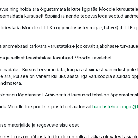
astavus ning hoida ära õigustamata isikute ligipääs Moodle kursus
s eemaldada kursuselt õppijad ja nende tegevustega seotud andm
liidestada Moodle’it TTK-i õppeinfosüsteemiga (Tahvel) jt TTK-i
 ja andmebaasi tarkvara varustatakse jooksvalt ajakohaste turvauu
a ja sellest teavitatakse kasutajad Moodle’i avalehel.
nädalas. Kursust ei varundata, kui pärast viimast varundust pole
e ära, kui see on vanem kui üks aasta. Iga varukoopia sisaldab õ
 andmeteta.
 töölepingu lõpetamisel. Arhiveeritud kursused tehakse õppematerj
duda Moodle toe poole e-posti teel aadressil
haridustehnoloogid@t
se materjalide ja tegevuste sisu eest.
est, mis on põhjustatud kooli kontrolli alt väljas olevatest asjaol