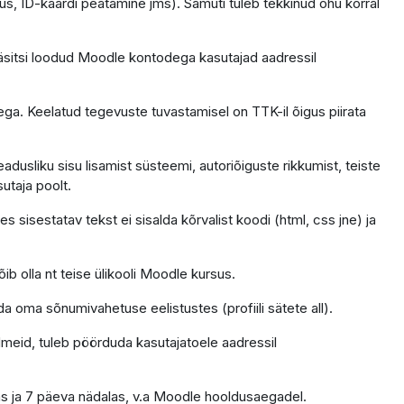
us, ID-kaardi peatamine jms). Samuti tuleb tekkinud ohu korral
äsitsi loodud Moodle kontodega kasutajad aadressil
ga. Keelatud tegevuste tuvastamisel on TTK-il õigus piirata
dusliku sisu lisamist süsteemi, autoriõiguste rikkumist, teiste
sutaja poolt.
 sisestatav tekst ei sisalda kõrvalist koodi (html, css jne) ja
ib olla nt teise ülikooli Moodle kursus.
da oma sõnumivahetuse eelistustes (profiili sätete all).
ndmeid, tuleb pöörduda kasutajatoele aadressil
as ja 7 päeva nädalas, v.a Moodle hooldusaegadel.