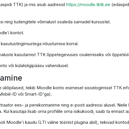
daspidi TTK) ja mis asub aadressil
https://moodle.tktk.ee
(edaspid
si ning tudengitele võimalust osaleda samadel kursustel.
dle’i kontot.
e kasutustingimustega nõustumise korral.
imaluste kasutamist TTK õppetegevuses osalemiseks või õppetöö 
nto või külalisligipääsu vahendusel.
utamine
e üliõpilased, tekib Moodle konto esimesel sisselogimisel TTK in
obiil-ID või Smart-ID'ga).
traator ees- ja perekonnanime ning e-posti aadressi alusel. Neile 
. Kui kasutaja lisab oma profiilile oma isikukoodi, saab ta ennast
ooli Moodle'i kaudu (LTI väline tööriist plugina abil), tekivad ko