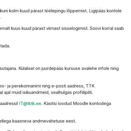
 kuni kolm kuud pärast töölepingu lõppemist. Ligipääs kontole
.
emalt kuus kuud pärast viimast sisselogimist. Soovi korral saab
stada.
utajana. Külalisel on juurdepääs kursuse avalehe infole ning
 ees- ja perekonnanimi ning e-posti aadress, TTK
ajal muid isikuandmeid, sealhulgas profiilipilti.
 aadressil
IT@tktk.ee
. Käsitsi loodud Moodle kontodega
 sellega kaasneva andmevahetuse eest.