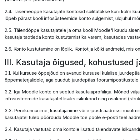
2.4. Tasemeõppe kasutajate kontosid säilitatakse kuni kolm kuu
lõpeb pärast kooli infosüsteemide konto sulgemist, üldjuhul mõ
2.5. Täiendõppe kasutajatele ja oma kooli Moodle'i kaudu sisene
kasutaja taotleda konto kustutamist ka varem, kasutades vastavat 
2.6. Konto kustutamine on lõplik. Kontot ja kõiki andmeid, mis 
III. Kasutaja õigused, kohustused 
3.1. Kui kursuse õppejõud on avanud kursusel külalise juurdepää
õppematerjalidele, aga puudub juurdepääs foorumipostitustele n
3.2. Iga Moodle konto on seotud kasutajaprofiiliga. Mõned välja
infosüsteemide kasutajatel lisaks isikukood ning osakond (struktu
3.3. Perekonnanime, kasutajanime või e-posti aadressi muutmis
kasutajatel tuleb pöörduda Moodle toe poole e-posti teel aadr
3.4. Kasutaja vastutab oma kontole lisatud täiendavate isikua