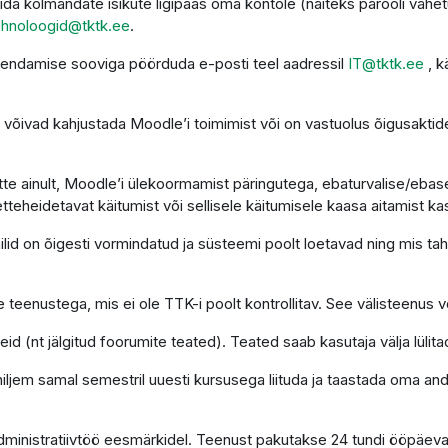
da kolmandate isikute ligipääs oma kontole (näiteks parooli vahet
ehnoloogid@tktk.ee
.
uendamise sooviga pöörduda e-posti teel aadressil
IT@tktk.ee
, k
võivad kahjustada Moodle’i toimimist või on vastuolus õigusaktide
te ainult, Moodle’i ülekoormamist päringutega, ebaturvalise/ebasea
etteheidetavat käitumist või sellisele käitumisele kaasa aitamist ka
d on õigesti vormindatud ja süsteemi poolt loetavad ning mis tahes
 teenustega, mis ei ole TTK-i poolt kontrollitav. See välisteenus võ
d (nt jälgitud foorumite teated). Teated saab kasutaja välja lülita
 hiljem samal semestril uuesti kursusega liituda ja taastada oma a
administratiivtöö eesmärkidel. Teenust pakutakse 24 tundi ööpäev