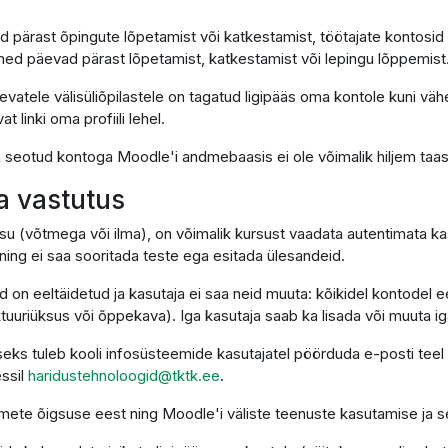
d pärast õpingute lõpetamist või katkestamist, töötajate kontosid
ned päevad pärast lõpetamist, katkestamist või lepingu lõppemist
vatele välisüliõpilastele on tagatud ligipääs oma kontole kuni väh
linki oma profiili lehel.
on seotud kontoga Moodle'i andmebaasis ei ole võimalik hiljem taa
ja vastutus
su (võtmega või ilma), on võimalik kursust vaadata autentimata kas
ing ei saa sooritada teste ega esitada ülesandeid.
d on eeltäidetud ja kasutaja ei saa neid muuta: kõikidel kontodel
uriüksus või õppekava). Iga kasutaja saab ka lisada või muuta igal 
eks tuleb kooli infosüsteemide kasutajatel pöörduda e-posti teel
essil
haridustehnoloogid@tktk.ee
.
ndmete õigsuse eest ning Moodle'i väliste teenuste kasutamise ja