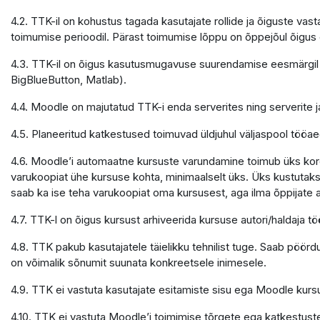
4.2. TTK-il on kohustus tagada kasutajate rollide ja õiguste v
toimumise perioodil. Pärast toimumise lõppu on õppejõul õigu
4.3. TTK-il on õigus kasutusmugavuse suurendamise eesmärgil 
BigBlueButton, Matlab).
4.4. Moodle on majutatud TTK-i enda serverites ning serverite
4.5. Planeeritud katkestused toimuvad üldjuhul väljaspool tööaeg
4.6. Moodle’i automaatne kursuste varundamine toimub üks kord 
varukoopiat ühe kursuse kohta, minimaalselt üks. Üks kustutaks
saab ka ise teha varukoopiat oma kursusest, aga ilma õppijate
4.7. TTK-l on õigus kursust arhiveerida kursuse autori/haldaja
4.8. TTK pakub kasutajatele täielikku tehnilist tuge. Saab pöör
on võimalik sõnumit suunata konkreetsele inimesele.
4.9. TTK ei vastuta kasutajate esitamiste sisu ega Moodle kursu
4.10. TTK ei vastuta Moodle’i toimimise tõrgete ega katkestuste e