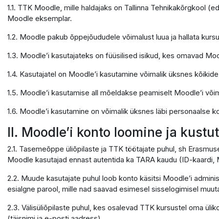
1.1. TTK Moodle, mille haldajaks on Tallinna Tehnikakõrgkool (e
Moodle eksemplar.
1.2. Moodle pakub õppejõududele võimalust luua ja hallata kursu
1.3. Moodle’i kasutajateks on füüsilised isikud, kes omavad Moo
1.4. Kasutajatel on Moodle’i kasutamine võimalik üksnes kõikid
1.5. Moodle’i kasutamise all mõeldakse peamiselt Moodle’i võ
1.6. Moodle’i kasutamine on võimalik üksnes läbi personaalse ko
II. Moodle’i konto loomine ja kust
2.1. Tasemeõppe üliõpilaste ja TTK töötajate puhul, sh Erasmus
Moodle kasutajad ennast autentida ka TARA kaudu (ID-kaardi, M
2.2. Muude kasutajate puhul loob konto käsitsi Moodle’i adminis
esialgne parool, mille nad saavad esimesel sisselogimisel muuta
2.3. Välisüliõpilaste puhul, kes osalevad TTK kursustel oma ülik
(täisnimi ja e-posti aadress).