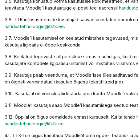
3.5. Kasutaja kohustub võtma kasutusele kõik meetmed, et välti
teavitada Moodle’i kasutajatuge e-posti teel aadressil
haridust
3.6. TTK infosüsteemide kasutajad saavad unustatud parooli u
haridustehnoloogid@tktk.ee
.
3.7. Moodle’i kasutamisel on keelatud mistahes tegevused, mis 
kasutaja ligipääs e-õppe keskkonda.
3.8. Keelatud tegevuste all peetakse silmas muuhulgas, kuid mit
kasutajate kontodele ligipääsu üritamist või mistahes viisil vms 
3.9. Kasutaja peab veenduma, et Moodle'isse üleslaaditavad faili
on õigesti vormindatud (kasutab õigesti tekstifiltreid jne).
3.10. Kasutajal on võimalus liidestada oma konto Moodle’i väliste
3.11. Moodle’i kasutaja saab Moodle’i kasutamisega seotud teatei
3.12. Õppijal on õigus eemaldada ennast kursuselt. Kui ta tahab
haridustehnoloogid@tktk.ee
.
4.1. TTK-l on õigus kasutada Moodle’it oma õppe-, teadus- ja 