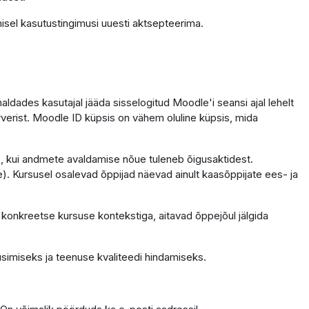
isel kasutustingimusi uuesti aktsepteerima.
dades kasutajal jääda sisselogitud Moodle'i seansi ajal lehelt
erverist. Moodle ID küpsis on vähem oluline küpsis, mida
ele, kui andmete avaldamise nõue tuleneb õigusaktidest.
. Kursusel osalevad õppijad näevad ainult kaasõppijate ees- ja
 konkreetse kursuse kontekstiga, aitavad õppejõul jälgida
simiseks ja teenuse kvaliteedi hindamiseks.