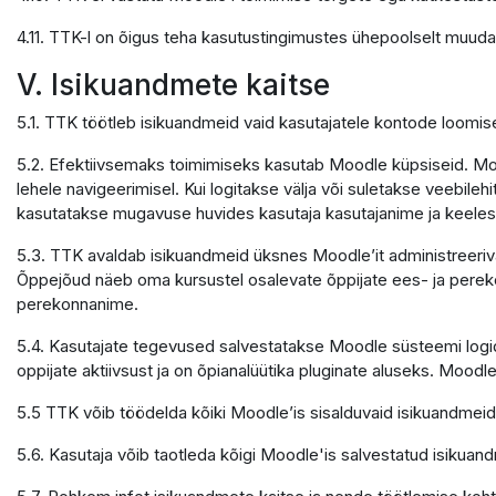
4.11. TTK-l on õigus teha kasutustingimustes ühepoolselt muuda
V. Isikuandmete kaitse
5.1. TTK töötleb isikuandmeid vaid kasutajatele kontode loomi
5.2. Efektiivsemaks toimimiseks kasutab Moodle küpsiseid. Mood
lehele navigeerimisel. Kui logitakse välja või suletakse veebile
kasutatakse mugavuse huvides kasutaja kasutajanime ja keele
5.3. TTK avaldab isikuandmeid üksnes Moodle’it administreerivate
Õppejõud näeb oma kursustel osalevate õppijate ees- ja pereko
perekonnanime.
5.4. Kasutajate tegevused salvestatakse Moodle süsteemi logide
oppijate aktiivsust ja on õpianalüütika pluginate aluseks. Moodle
5.5 TTK võib töödelda kõiki Moodle’is sisalduvaid isikuandmeid
5.6. Kasutaja võib taotleda kõigi Moodle'is salvestatud isikuand