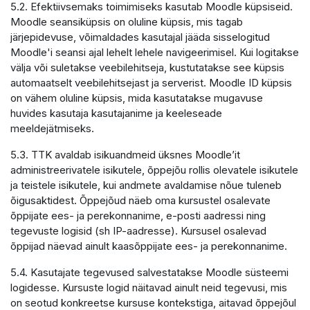
5.2. Efektiivsemaks toimimiseks kasutab Moodle küpsiseid.
Moodle seansiküpsis on oluline küpsis, mis tagab
järjepidevuse, võimaldades kasutajal jääda sisselogitud
Moodle'i seansi ajal lehelt lehele navigeerimisel. Kui logitakse
välja või suletakse veebilehitseja, kustutatakse see küpsis
automaatselt veebilehitsejast ja serverist. Moodle ID küpsis
on vähem oluline küpsis, mida kasutatakse mugavuse
huvides kasutaja kasutajanime ja keeleseade
meeldejätmiseks.
5.3. TTK avaldab isikuandmeid üksnes Moodle’it
administreerivatele isikutele, õppejõu rollis olevatele isikutele
ja teistele isikutele, kui andmete avaldamise nõue tuleneb
õigusaktidest. Õppejõud näeb oma kursustel osalevate
õppijate ees- ja perekonnanime, e-posti aadressi ning
tegevuste logisid (sh IP-aadresse). Kursusel osalevad
õppijad näevad ainult kaasõppijate ees- ja perekonnanime.
5.4. Kasutajate tegevused salvestatakse Moodle süsteemi
logidesse. Kursuste logid näitavad ainult neid tegevusi, mis
on seotud konkreetse kursuse kontekstiga, aitavad õppejõul