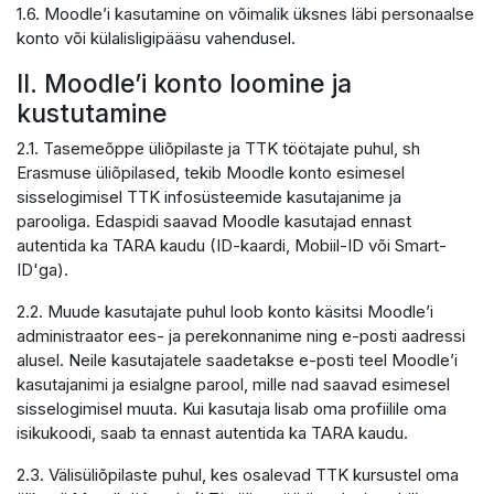
1.6. Moodle’i kasutamine on võimalik üksnes läbi personaalse
konto või külalisligipääsu vahendusel.
II. Moodle’i konto loomine ja
kustutamine
2.1. Tasemeõppe üliõpilaste ja TTK töötajate puhul, sh
Erasmuse üliõpilased, tekib Moodle konto esimesel
sisselogimisel TTK infosüsteemide kasutajanime ja
parooliga. Edaspidi saavad Moodle kasutajad ennast
autentida ka TARA kaudu (ID-kaardi, Mobiil-ID või Smart-
ID'ga).
2.2. Muude kasutajate puhul loob konto käsitsi Moodle’i
administraator ees- ja perekonnanime ning e-posti aadressi
alusel. Neile kasutajatele saadetakse e-posti teel Moodle’i
kasutajanimi ja esialgne parool, mille nad saavad esimesel
sisselogimisel muuta. Kui kasutaja lisab oma profiilile oma
isikukoodi, saab ta ennast autentida ka TARA kaudu.
2.3. Välisüliõpilaste puhul, kes osalevad TTK kursustel oma