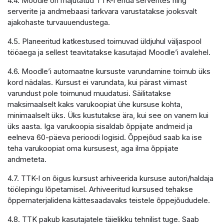
4.4. Moodle on majutatud TTK-i enda serverites ning
serverite ja andmebaasi tarkvara varustatakse jooksvalt
ajakohaste turvauuendustega.
4.5. Planeeritud katkestused toimuvad üldjuhul väljaspool
tööaega ja sellest teavitatakse kasutajad Moodle’i avalehel.
4.6. Moodle’i automaatne kursuste varundamine toimub üks
kord nädalas. Kursust ei varundata, kui pärast viimast
varundust pole toimunud muudatusi. Säilitatakse
maksimaalselt kaks varukoopiat ühe kursuse kohta,
minimaalselt üks. Üks kustutakse ära, kui see on vanem kui
üks aasta. Iga varukoopia sisaldab õppijate andmeid ja
eelneva 60-päeva perioodi logisid. Õppejõud saab ka ise
teha varukoopiat oma kursusest, aga ilma õppijate
andmeteta.
4.7. TTK-l on õigus kursust arhiveerida kursuse autori/haldaja
töölepingu lõpetamisel. Arhiveeritud kursused tehakse
õppematerjalidena kättesaadavaks teistele õppejõududele.
4.8. TTK pakub kasutajatele täielikku tehnilist tuge. Saab