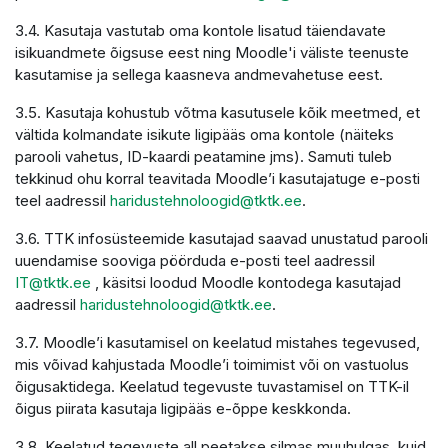
3.4. Kasutaja vastutab oma kontole lisatud täiendavate
isikuandmete õigsuse eest ning Moodle'i väliste teenuste
kasutamise ja sellega kaasneva andmevahetuse eest.
3.5. Kasutaja kohustub võtma kasutusele kõik meetmed, et
vältida kolmandate isikute ligipääs oma kontole (näiteks
parooli vahetus, ID-kaardi peatamine jms). Samuti tuleb
tekkinud ohu korral teavitada Moodle’i kasutajatuge e-posti
teel aadressil
haridustehnoloogid@tktk.ee
.
3.6. TTK infosüsteemide kasutajad saavad unustatud parooli
uuendamise sooviga pöörduda e-posti teel aadressil
IT@tktk.ee
, käsitsi loodud Moodle kontodega kasutajad
aadressil
haridustehnoloogid@tktk.ee
.
3.7. Moodle’i kasutamisel on keelatud mistahes tegevused,
mis võivad kahjustada Moodle’i toimimist või on vastuolus
õigusaktidega. Keelatud tegevuste tuvastamisel on TTK-il
õigus piirata kasutaja ligipääs e-õppe keskkonda.
3.8. Keelatud tegevuste all peetakse silmas muuhulgas, kuid