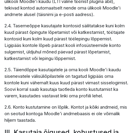
ülikooli Moodle'i kaudu (LTI väline tööriist plugina abil),
tekivad kontod automaatselt nende oma ülikooli Moodle'i
andmete alusel (täisnimi ja e-posti aadress).
2.4. Tasemeõppe kasutajate kontosid säilitatakse kuni kolm
kuud pärast õpingute lõpetamist või katkestamist, töötajate
kontosid kuni kolm kuud pärast töölepingu lõppemist.
Ligipääs kontole lõpeb pärast kooli infosüsteemide konto
sulgemist, üldjuhul mõned päevad pärast lõpetamist,
katkestamist või lepingu lõppemist.
2.5. Täiendõppe kasutajatele ja oma kooli Moodle'i kaudu
sisenevatele välisüliõpilastele on tagatud ligipääs oma
kontole kuni vähemalt kuus kuud pärast viimast sisselogimist.
Soovi korral saab kasutaja taotleda konto kustutamist ka
varem, kasutades vastavat linki oma profiili lehel.
2.6. Konto kustutamine on lõplik. Kontot ja kõiki andmeid, mis
on seotud kontoga Moodle'i andmebaasis ei ole võimalik
hiljem taastada.
III. Kasutaja õigused, kohustused ja