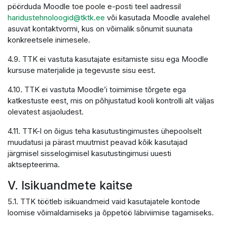
pöörduda Moodle toe poole e-posti teel aadressil
haridustehnoloogid@tktk.ee
või kasutada Moodle avalehel
asuvat kontaktvormi, kus on võimalik sõnumit suunata
konkreetsele inimesele.
4.9. TTK ei vastuta kasutajate esitamiste sisu ega Moodle
kursuse materjalide ja tegevuste sisu eest.
4.10. TTK ei vastuta Moodle’i toimimise tõrgete ega
katkestuste eest, mis on põhjustatud kooli kontrolli alt väljas
olevatest asjaoludest.
4.11. TTK-l on õigus teha kasutustingimustes ühepoolselt
muudatusi ja pärast muutmist peavad kõik kasutajad
järgmisel sisselogimisel kasutustingimusi uuesti
aktsepteerima.
V. Isikuandmete kaitse
5.1. TTK töötleb isikuandmeid vaid kasutajatele kontode
loomise võimaldamiseks ja õppetöö läbiviimise tagamiseks.