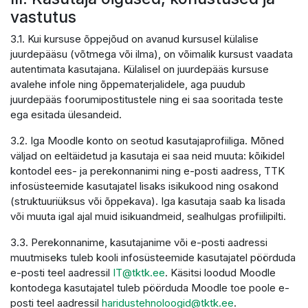
vastutus
3.1. Kui kursuse õppejõud on avanud kursusel külalise
juurdepääsu (võtmega või ilma), on võimalik kursust vaadata
autentimata kasutajana. Külalisel on juurdepääs kursuse
avalehe infole ning õppematerjalidele, aga puudub
juurdepääs foorumipostitustele ning ei saa sooritada teste
ega esitada ülesandeid.
3.2. Iga Moodle konto on seotud kasutajaprofiiliga. Mõned
väljad on eeltäidetud ja kasutaja ei saa neid muuta: kõikidel
kontodel ees- ja perekonnanimi ning e-posti aadress, TTK
infosüsteemide kasutajatel lisaks isikukood ning osakond
(struktuuriüksus või õppekava). Iga kasutaja saab ka lisada
või muuta igal ajal muid isikuandmeid, sealhulgas profiilipilti.
3.3. Perekonnanime, kasutajanime või e-posti aadressi
muutmiseks tuleb kooli infosüsteemide kasutajatel pöörduda
e-posti teel aadressil
IT@tktk.ee
. Käsitsi loodud Moodle
kontodega kasutajatel tuleb pöörduda Moodle toe poole e-
posti teel aadressil
haridustehnoloogid@tktk.ee
.