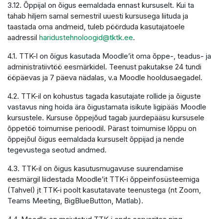
3.12. Õppijal on õigus eemaldada ennast kursuselt. Kui ta
tahab hiljem samal semestril uuesti kursusega liituda ja
taastada oma andmeid, tuleb pöörduda kasutajatoele
aadressil
haridustehnoloogid@tktk.ee
.
4.1. TTK-l on õigus kasutada Moodle’it oma õppe-, teadus- ja
administratiivtöö eesmärkidel. Teenust pakutakse 24 tundi
ööpäevas ja 7 päeva nädalas, v.a Moodle hooldusaegadel.
4.2. TTK-il on kohustus tagada kasutajate rollide ja õiguste
vastavus ning hoida ära õigustamata isikute ligipääs Moodle
kursustele. Kursuse õppejõud tagab juurdepääsu kursusele
õppetöö toimumise perioodil. Pärast toimumise lõppu on
õppejõul õigus eemaldada kursuselt õppijad ja nende
tegevustega seotud andmed.
4.3. TTK-il on õigus kasutusmugavuse suurendamise
eesmärgil liidestada Moodle’it TTK-i õppeinfosüsteemiga
(Tahvel) jt TTK-i poolt kasutatavate teenustega (nt Zoom,
Teams Meeting, BigBlueButton, Matlab).