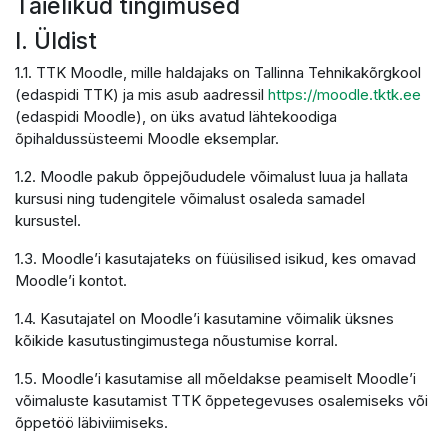
Täielikud tingimused
I. Üldist
1.1. TTK Moodle, mille haldajaks on Tallinna Tehnikakõrgkool
(edaspidi TTK) ja mis asub aadressil
https://moodle.tktk.ee
(edaspidi Moodle), on üks avatud lähtekoodiga
õpihaldussüsteemi Moodle eksemplar.
1.2. Moodle pakub õppejõududele võimalust luua ja hallata
kursusi ning tudengitele võimalust osaleda samadel
kursustel.
1.3. Moodle’i kasutajateks on füüsilised isikud, kes omavad
Moodle’i kontot.
1.4. Kasutajatel on Moodle’i kasutamine võimalik üksnes
kõikide kasutustingimustega nõustumise korral.
1.5. Moodle’i kasutamise all mõeldakse peamiselt Moodle’i
võimaluste kasutamist TTK õppetegevuses osalemiseks või
õppetöö läbiviimiseks.