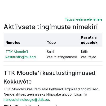
Jäta vahele peasisuni
Tagasi eelmisele lehele
Aktiivsete tingimuste nimekiri
Kasutaja
Nimetus
Tüüp
nõusolek
TTK Moodle'i
Saidi
Kõik
kasutustingimused
kasutustingimused
kasutajad
TTK Moodle'i kasutustingimused
Kokkuvõte
TTK Moodle'i kasutamisele kehtivad järgmised tingimused.
Nende aktsepteerimiseks klõpsake allpool. Lisainfo
haridustehnoloogid@tktk.ee
.