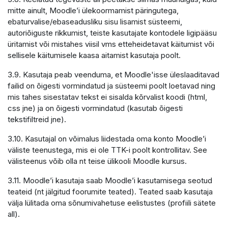
mitte ainult, Moodle’i ülekoormamist päringutega,
ebaturvalise/ebaseadusliku sisu lisamist süsteemi,
autoriõiguste rikkumist, teiste kasutajate kontodele ligipääsu
üritamist või mistahes viisil vms etteheidetavat käitumist või
sellisele käitumisele kaasa aitamist kasutaja poolt.
3.9. Kasutaja peab veenduma, et Moodle'isse üleslaaditavad
failid on õigesti vormindatud ja süsteemi poolt loetavad ning
mis tahes sisestatav tekst ei sisalda kõrvalist koodi (html,
css jne) ja on õigesti vormindatud (kasutab õigesti
tekstifiltreid jne).
3.10. Kasutajal on võimalus liidestada oma konto Moodle’i
väliste teenustega, mis ei ole TTK-i poolt kontrollitav. See
välisteenus võib olla nt teise ülikooli Moodle kursus.
3.11. Moodle’i kasutaja saab Moodle’i kasutamisega seotud
teateid (nt jälgitud foorumite teated). Teated saab kasutaja
välja lülitada oma sõnumivahetuse eelistustes (profiili sätete
all).