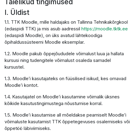
Täielikud tingimused
I. Üldist
1.1. TTK Moodle, mille haldajaks on Tallinna Tehnikakõrgkool
(edaspidi TTK) ja mis asub aadressil
https://moodle.tktk.ee
(edaspidi Moodle), on üks avatud lähtekoodiga
õpihaldussüsteemi Moodle eksemplar.
1.2. Moodle pakub õppejõududele võimalust luua ja hallata
kursusi ning tudengitele võimalust osaleda samadel
kursustel.
1.3. Moodle’i kasutajateks on füüsilised isikud, kes omavad
Moodle’i kontot.
1.4. Kasutajatel on Moodle’i kasutamine võimalik üksnes
kõikide kasutustingimustega nõustumise korral.
1.5. Moodle’i kasutamise all mõeldakse peamiselt Moodle’i
võimaluste kasutamist TTK õppetegevuses osalemiseks või
õppetöö läbiviimiseks.