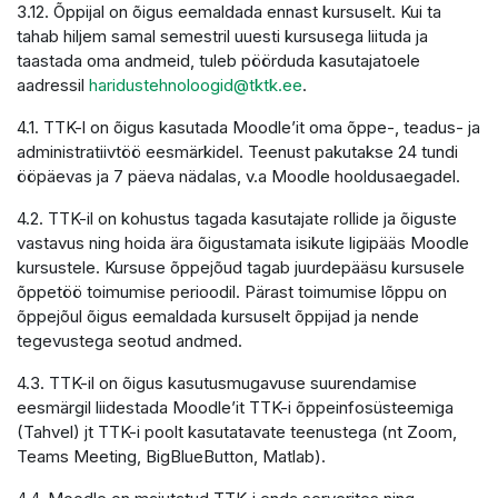
3.12. Õppijal on õigus eemaldada ennast kursuselt. Kui ta
tahab hiljem samal semestril uuesti kursusega liituda ja
taastada oma andmeid, tuleb pöörduda kasutajatoele
aadressil
haridustehnoloogid@tktk.ee
.
4.1. TTK-l on õigus kasutada Moodle’it oma õppe-, teadus- ja
administratiivtöö eesmärkidel. Teenust pakutakse 24 tundi
ööpäevas ja 7 päeva nädalas, v.a Moodle hooldusaegadel.
4.2. TTK-il on kohustus tagada kasutajate rollide ja õiguste
vastavus ning hoida ära õigustamata isikute ligipääs Moodle
kursustele. Kursuse õppejõud tagab juurdepääsu kursusele
õppetöö toimumise perioodil. Pärast toimumise lõppu on
õppejõul õigus eemaldada kursuselt õppijad ja nende
tegevustega seotud andmed.
4.3. TTK-il on õigus kasutusmugavuse suurendamise
eesmärgil liidestada Moodle’it TTK-i õppeinfosüsteemiga
(Tahvel) jt TTK-i poolt kasutatavate teenustega (nt Zoom,
Teams Meeting, BigBlueButton, Matlab).