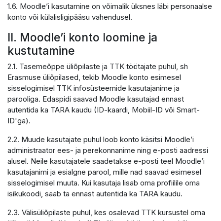
1.6. Moodle’i kasutamine on võimalik üksnes läbi personaalse
konto või külalisligipääsu vahendusel.
II. Moodle’i konto loomine ja
kustutamine
2.1. Tasemeõppe üliõpilaste ja TTK töötajate puhul, sh
Erasmuse üliõpilased, tekib Moodle konto esimesel
sisselogimisel TTK infosüsteemide kasutajanime ja
parooliga. Edaspidi saavad Moodle kasutajad ennast
autentida ka TARA kaudu (ID-kaardi, Mobiil-ID või Smart-
ID'ga).
2.2. Muude kasutajate puhul loob konto käsitsi Moodle’i
administraator ees- ja perekonnanime ning e-posti aadressi
alusel. Neile kasutajatele saadetakse e-posti teel Moodle’i
kasutajanimi ja esialgne parool, mille nad saavad esimesel
sisselogimisel muuta. Kui kasutaja lisab oma profiilile oma
isikukoodi, saab ta ennast autentida ka TARA kaudu.
2.3. Välisüliõpilaste puhul, kes osalevad TTK kursustel oma