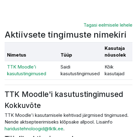
Jäta vahele peasisuni
Tagasi eelmisele lehele
Aktiivsete tingimuste nimekiri
Kasutaja
Nimetus
Tüüp
nõusolek
TTK Moodle'i
Saidi
Kõik
kasutustingimused
kasutustingimused
kasutajad
TTK Moodle'i kasutustingimused
Kokkuvõte
TTK Moodle'i kasutamisele kehtivad järgmised tingimused.
Nende aktsepteerimiseks klõpsake allpool. Lisainfo
haridustehnoloogid@tktk.ee
.