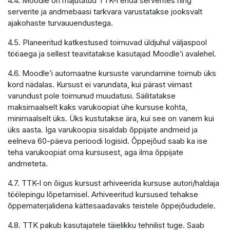
4.4. Moodle on majutatud TTK-i enda serverites ning
serverite ja andmebaasi tarkvara varustatakse jooksvalt
ajakohaste turvauuendustega.
4.5. Planeeritud katkestused toimuvad üldjuhul väljaspool
tööaega ja sellest teavitatakse kasutajad Moodle’i avalehel.
4.6. Moodle’i automaatne kursuste varundamine toimub üks
kord nädalas. Kursust ei varundata, kui pärast viimast
varundust pole toimunud muudatusi. Säilitatakse
maksimaalselt kaks varukoopiat ühe kursuse kohta,
minimaalselt üks. Üks kustutakse ära, kui see on vanem kui
üks aasta. Iga varukoopia sisaldab õppijate andmeid ja
eelneva 60-päeva perioodi logisid. Õppejõud saab ka ise
teha varukoopiat oma kursusest, aga ilma õppijate
andmeteta.
4.7. TTK-l on õigus kursust arhiveerida kursuse autori/haldaja
töölepingu lõpetamisel. Arhiveeritud kursused tehakse
õppematerjalidena kättesaadavaks teistele õppejõududele.
4.8. TTK pakub kasutajatele täielikku tehnilist tuge. Saab