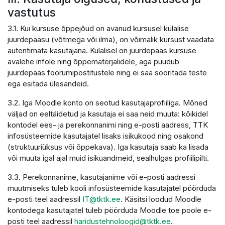
vastutus
3.1. Kui kursuse õppejõud on avanud kursusel külalise
juurdepääsu (võtmega või ilma), on võimalik kursust vaadata
autentimata kasutajana. Külalisel on juurdepääs kursuse
avalehe infole ning õppematerjalidele, aga puudub
juurdepääs foorumipostitustele ning ei saa sooritada teste
ega esitada ülesandeid.
3.2. Iga Moodle konto on seotud kasutajaprofiiliga. Mõned
väljad on eeltäidetud ja kasutaja ei saa neid muuta: kõikidel
kontodel ees- ja perekonnanimi ning e-posti aadress, TTK
infosüsteemide kasutajatel lisaks isikukood ning osakond
(struktuuriüksus või õppekava). Iga kasutaja saab ka lisada
või muuta igal ajal muid isikuandmeid, sealhulgas profiilipilti.
3.3. Perekonnanime, kasutajanime või e-posti aadressi
muutmiseks tuleb kooli infosüsteemide kasutajatel pöörduda
e-posti teel aadressil
IT@tktk.ee
. Käsitsi loodud Moodle
kontodega kasutajatel tuleb pöörduda Moodle toe poole e-
posti teel aadressil
haridustehnoloogid@tktk.ee
.