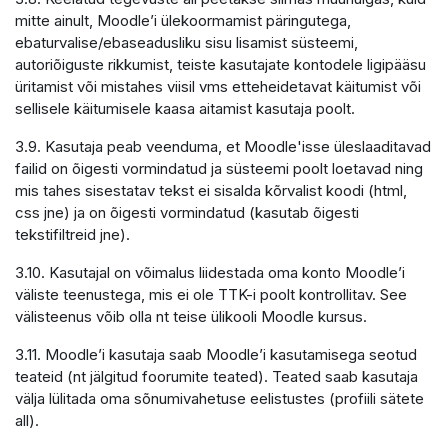
mitte ainult, Moodle’i ülekoormamist päringutega,
ebaturvalise/ebaseadusliku sisu lisamist süsteemi,
autoriõiguste rikkumist, teiste kasutajate kontodele ligipääsu
üritamist või mistahes viisil vms etteheidetavat käitumist või
sellisele käitumisele kaasa aitamist kasutaja poolt.
3.9. Kasutaja peab veenduma, et Moodle'isse üleslaaditavad
failid on õigesti vormindatud ja süsteemi poolt loetavad ning
mis tahes sisestatav tekst ei sisalda kõrvalist koodi (html,
css jne) ja on õigesti vormindatud (kasutab õigesti
tekstifiltreid jne).
3.10. Kasutajal on võimalus liidestada oma konto Moodle’i
väliste teenustega, mis ei ole TTK-i poolt kontrollitav. See
välisteenus võib olla nt teise ülikooli Moodle kursus.
3.11. Moodle’i kasutaja saab Moodle’i kasutamisega seotud
teateid (nt jälgitud foorumite teated). Teated saab kasutaja
välja lülitada oma sõnumivahetuse eelistustes (profiili sätete
all).