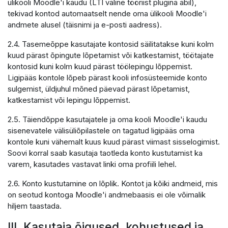
ülikooli Moodle'i kaudu (LTI väline tööriist plugina abil),
tekivad kontod automaatselt nende oma ülikooli Moodle'i
andmete alusel (täisnimi ja e-posti aadress).
2.4. Tasemeõppe kasutajate kontosid säilitatakse kuni kolm
kuud pärast õpingute lõpetamist või katkestamist, töötajate
kontosid kuni kolm kuud pärast töölepingu lõppemist.
Ligipääs kontole lõpeb pärast kooli infosüsteemide konto
sulgemist, üldjuhul mõned päevad pärast lõpetamist,
katkestamist või lepingu lõppemist.
2.5. Täiendõppe kasutajatele ja oma kooli Moodle'i kaudu
sisenevatele välisüliõpilastele on tagatud ligipääs oma
kontole kuni vähemalt kuus kuud pärast viimast sisselogimist.
Soovi korral saab kasutaja taotleda konto kustutamist ka
varem, kasutades vastavat linki oma profiili lehel.
2.6. Konto kustutamine on lõplik. Kontot ja kõiki andmeid, mis
on seotud kontoga Moodle'i andmebaasis ei ole võimalik
hiljem taastada.
III. Kasutaja õigused, kohustused ja