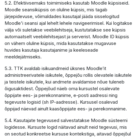
5.2. Efektiivsemaks toimimiseks kasutab Moodle küpsiseid.
Moodle seansiküpsis on oluline küpsis, mis tagab
järjepidevuse, võimaldades kasutajal jääda sisselogitud
Moodle'i seansi ajal lehelt lehele navigeerimisel. Kui logitakse
välja või suletakse veebilehitseja, kustutatakse see küpsis
automaatselt veebilehitsejast ja serverist. Moodle ID küpsis
on vähem oluline küpsis, mida kasutatakse mugavuse
huvides kasutaja kasutajanime ja keeleseade
meeldejätmiseks.
5.3. TTK avaldab isikuandmeid üksnes Moodle’it
administreerivatele isikutele, õppejõu rollis olevatele isikutele
ja teistele isikutele, kui andmete avaldamise nõue tuleneb
õigusaktidest. Õppejõud näeb oma kursustel osalevate
õppijate ees- ja perekonnanime, e-posti aadressi ning
tegevuste logisid (sh IP-aadresse). Kursusel osalevad
õppijad näevad ainult kaasõppijate ees- ja perekonnanime.
5.4. Kasutajate tegevused salvestatakse Moodle süsteemi
logidesse. Kursuste logid näitavad ainult neid tegevusi, mis
on seotud konkreetse kursuse kontekstiga, aitavad õppejõul