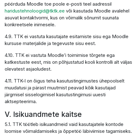
pöörduda Moodle toe poole e-posti teel aadressil
haridustehnoloogid@tktk.ee
või kasutada Moodle avalehel
asuvat kontaktvormi, kus on võimalik sõnumit suunata
konkreetsele inimesele.
4.9. TTK ei vastuta kasutajate esitamiste sisu ega Moodle
kursuse materjalide ja tegevuste sisu eest.
4.10. TTK ei vastuta Moodle’i toimimise tõrgete ega
katkestuste eest, mis on põhjustatud kooli kontrolli alt väljas
olevatest asjaoludest.
4.11. TTK-l on õigus teha kasutustingimustes ühepoolselt
muudatusi ja pärast muutmist peavad kõik kasutajad
järgmisel sisselogimisel kasutustingimusi uuesti
aktsepteerima.
V. Isikuandmete kaitse
5.1. TTK töötleb isikuandmeid vaid kasutajatele kontode
loomise võimaldamiseks ja õppetöö läbiviimise tagamiseks.