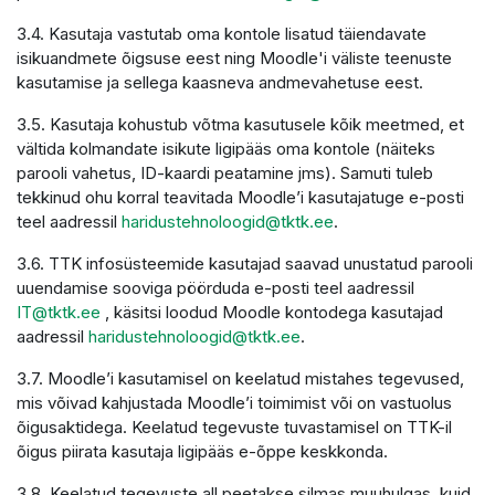
3.4. Kasutaja vastutab oma kontole lisatud täiendavate
isikuandmete õigsuse eest ning Moodle'i väliste teenuste
kasutamise ja sellega kaasneva andmevahetuse eest.
3.5. Kasutaja kohustub võtma kasutusele kõik meetmed, et
vältida kolmandate isikute ligipääs oma kontole (näiteks
parooli vahetus, ID-kaardi peatamine jms). Samuti tuleb
tekkinud ohu korral teavitada Moodle’i kasutajatuge e-posti
teel aadressil
haridustehnoloogid@tktk.ee
.
3.6. TTK infosüsteemide kasutajad saavad unustatud parooli
uuendamise sooviga pöörduda e-posti teel aadressil
IT@tktk.ee
, käsitsi loodud Moodle kontodega kasutajad
aadressil
haridustehnoloogid@tktk.ee
.
3.7. Moodle’i kasutamisel on keelatud mistahes tegevused,
mis võivad kahjustada Moodle’i toimimist või on vastuolus
õigusaktidega. Keelatud tegevuste tuvastamisel on TTK-il
õigus piirata kasutaja ligipääs e-õppe keskkonda.
3.8. Keelatud tegevuste all peetakse silmas muuhulgas, kuid