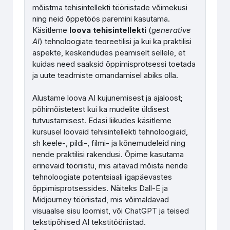
mõistma tehisintellekti tööriistade võimekusi
ning neid õppetöös paremini kasutama.
Käsitleme
l
oova tehisintellekti
(
generative
AI
) tehnoloogiate teoreetilisi ja kui ka praktilisi
aspekte, keskendudes peamiselt sellele, et
kuidas need saaksid õppimisprotsessi toetada
ja uute teadmiste omandamisel abiks olla.
Alustame loova AI kujunemisest ja ajaloost;
põhimõistetest kui ka mudelite üldisest
tutvustamisest.
Edasi liikudes käsitleme
kursusel loovaid tehisintellekti tehnoloogiaid,
sh keele-, pildi-, filmi- ja kõnemudeleid ning
nende praktilisi rakendusi. Õpime kasutama
erinevaid tööriistu, mis aitavad mõista nende
tehnoloogiate potentsiaali igapäevastes
õppimisprotsessides. Näiteks Dall-E ja
Midjourney tööriistad, mis võimaldavad
visuaalse sisu loomist, või ChatGPT ja teised
tekstipõhised AI tekstitööriistad.