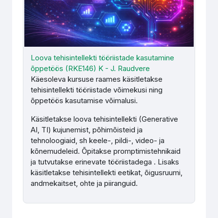
Loova tehisintellekti tööriistade kasutamine
õppetöös (RKE146) K - J. Raudvere
Käesoleva kursuse raames käsitletakse
tehisintellekti tööriistade võimekusi ning
õppetöös kasutamise võimalusi.
Käsitletakse loova tehisintellekti (Generative
AI, TI) kujunemist, põhimõisteid ja
tehnoloogiaid, sh keele-, pildi-, video- ja
kõnemudeleid. Õpitakse promptimistehnikaid
ja tutvutakse erinevate tööriistadega .
Lisaks
käsitletakse tehisintellekti eetikat, õigusruumi,
andmekaitset, ohte ja piiranguid.