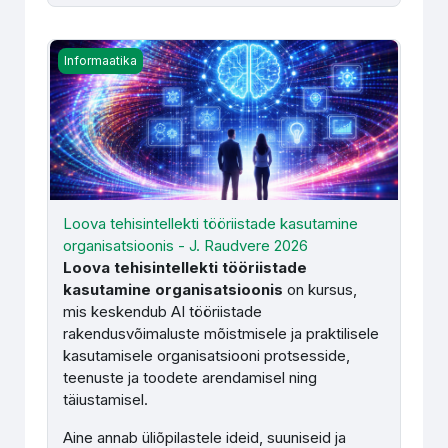
Loova tehisintellekti tööriistade kasutamine organisatsio
Informaatika
Loova tehisintellekti tööriistade kasutamine
organisatsioonis - J. Raudvere 2026
Loova tehisintellekti tööriistade
kasutamine organisatsioonis
on kursus,
mis keskendub AI tööriistade
rakendusvõimaluste mõistmisele ja praktilisele
kasutamisele organisatsiooni protsesside,
teenuste ja toodete arendamisel ning
täiustamisel.
Aine annab üliõpilastele ideid, suuniseid ja