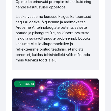
Õpime ka erinevaid promptimistehnikaid ning
nende kasutusviise õppetöös.
Lisaks vaatleme kursuse käigus ka teemasid
nagu AI eetika; õigusruum ja andmekaitse.
Arutleme AI tehnoloogiate potentsiaalsete
ohtude ja piirangute üle, sh küberturvalisuse
riskid ja süvavõltsingute probleemid. Lõpuks
kaalume AI tulevikuperspektiive ja
reflekteerime õpitud teadmisi, et mõista
paremini, kuidas tehisintellekt võib mõjutada
meie tuleviku tööd ja elu.
Loova tehisintellekti tööriistade kasutamine õppetöös (R
Informaatika