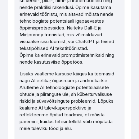
sh keele-, pildi-, filmi- ja kõnemudeleid ning
nende praktilisi rakendusi. Õpime kasutama
erinevaid tööriistu, mis aitavad mõista nende
tehnoloogiate potentsiaali igapäevastes
õppimisprotsessides. Näiteks Dall-E ja
Midjourney tööriistad, mis võimaldavad
visuaalse sisu loomist, või ChatGPT ja teised
tekstipõhised AI tekstitööriistad.
Õpime ka erinevaid promptimistehnikaid ning
nende kasutusviise õppetöös.
Lisaks vaatleme kursuse käigus ka teemasid
nagu AI eetika; õigusruum ja andmekaitse.
Arutleme AI tehnoloogiate potentsiaalsete
ohtude ja piirangute üle, sh küberturvalisuse
riskid ja süvavõltsingute probleemid. Lõpuks
kaalume AI tulevikuperspektiive ja
reflekteerime õpitud teadmisi, et mõista
paremini, kuidas tehisintellekt võib mõjutada
meie tuleviku tööd ja elu.