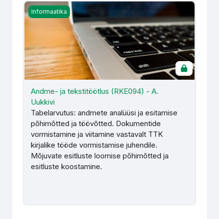
Andme- ja tekstitöötlus (RKE094) - A. Uukkivi
Informaatika
Andme- ja tekstitöötlus (RKE094) - A.
Uukkivi
Tabelarvutus: andmete analüüsi ja esitamise
põhimõtted ja töövõtted. Dokumentide
vormistamine ja viitamine vastavalt TTK
kirjalike tööde vormistamise juhendile.
Mõjuvate esitluste loomise põhimõtted ja
esitluste koostamine.