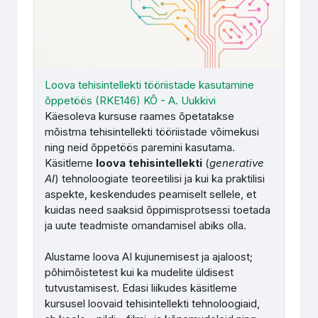
Loova tehisintellekti tööriistade kasutamine
õppetöös (RKE146) KÕ - A. Uukkivi
Käesoleva kursuse raames õpetatakse
mõistma tehisintellekti tööriistade võimekusi
ning neid õppetöös paremini kasutama.
Käsitleme
l
oova tehisintellekti
(
generative
AI
) tehnoloogiate teoreetilisi ja kui ka praktilisi
aspekte, keskendudes peamiselt sellele, et
kuidas need saaksid õppimisprotsessi toetada
ja uute teadmiste omandamisel abiks olla.
Alustame loova AI kujunemisest ja ajaloost;
põhimõistetest kui ka mudelite üldisest
tutvustamisest.
Edasi liikudes käsitleme
kursusel loovaid tehisintellekti tehnoloogiaid,