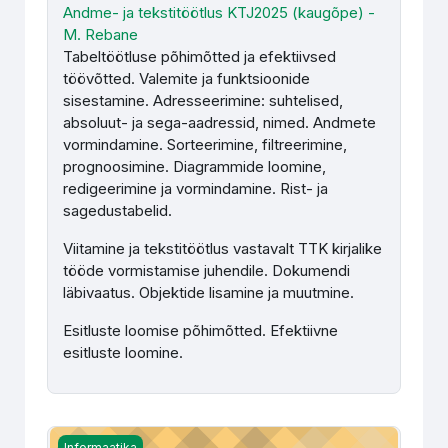
Andme- ja tekstitöötlus KTJ2025 (kaugõpe) -
M. Rebane
Tabeltöötluse põhimõtted ja efektiivsed
töövõtted. Valemite ja funktsioonide
sisestamine. Adresseerimine: suhtelised,
absoluut- ja sega-aadressid, nimed. Andmete
vormindamine. Sorteerimine, filtreerimine,
prognoosimine. Diagrammide loomine,
redigeerimine ja vormindamine. Rist- ja
sagedustabelid.
Viitamine ja tekstitöötlus vastavalt TTK kirjalike
tööde vormistamise juhendile. Dokumendi
läbivaatus. Objektide lisamine ja muutmine.
Esitluste loomise põhimõtted. Efektiivne
esitluste loomine.
Programmeerimise algkursus (RAE) - Julia Voronetskaja
Informaatika