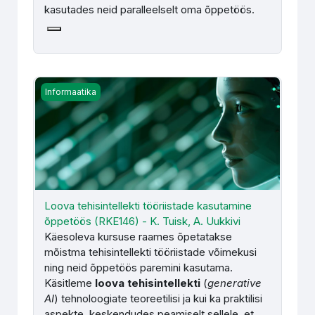
kasutades neid paralleelselt oma õppetöös.
Loova tehisintellekti tööriistade kasutamine õppetöös (RK
Informaatika
Loova tehisintellekti tööriistade kasutamine
õppetöös (RKE146) - K. Tuisk, A. Uukkivi
Käesoleva kursuse raames õpetatakse
mõistma tehisintellekti tööriistade võimekusi
ning neid õppetöös paremini kasutama.
Käsitleme
l
oova tehisintellekti
(
generative
AI
) tehnoloogiate teoreetilisi ja kui ka praktilisi
aspekte, keskendudes peamiselt sellele, et