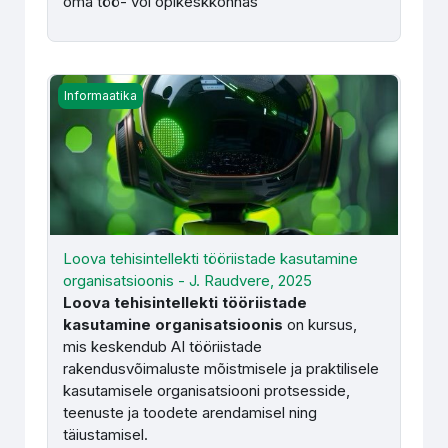
oma töö- või õpikeskkonnas
Loova tehisintellekti tööriistade kasutamine organisatsio
Informaatika
Loova tehisintellekti tööriistade kasutamine
organisatsioonis - J. Raudvere, 2025
Loova tehisintellekti tööriistade
kasutamine organisatsioonis
on kursus,
mis keskendub AI tööriistade
rakendusvõimaluste mõistmisele ja praktilisele
kasutamisele organisatsiooni protsesside,
teenuste ja toodete arendamisel ning
täiustamisel.