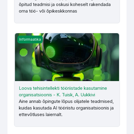
õpitud teadmisi ja oskusi koheselt rakendada
oma töö- või õpikeskkonnas
Loova tehisintellekti tööriistade kasutamine organisatsioon
Informaatika
Loova tehisintellekti tööriistade kasutamine
organisatsioonis - K. Tuisk, A. Uukkivi
Aine annab õpingute lõpus olijatele teadmised,
kuidas kasutada AI tööriistu organisatsioonis ja
ettevõtluses laiemalt.