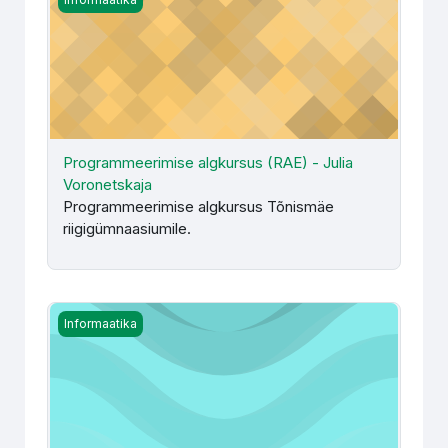
Programmeerimise algkursus (RAE) - Julia
Voronetskaja
Programmeerimise algkursus Tõnismäe
riigigümnaasiumile.
Andmebaaside alused (RKE134) valikaine - kevad 2026 - 
Informaatika