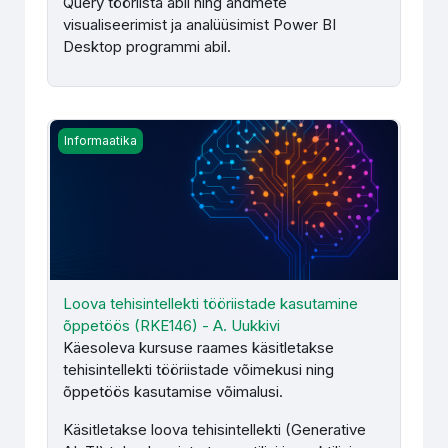
Query tööriista abil ning andmete
visualiseerimist ja analüüsimist Power BI
Desktop programmi abil.
Loova tehisintellekti tööriistade kasutamine õppetöös (R
Informaatika
Loova tehisintellekti tööriistade kasutamine
õppetöös (RKE146) - A. Uukkivi
Käesoleva kursuse raames käsitletakse
tehisintellekti tööriistade võimekusi ning
õppetöös kasutamise võimalusi.
Käsitletakse loova tehisintellekti (Generative