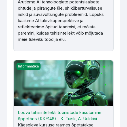
Arutleme AI tehnoloogiate potentsiaalsete
ohtude ja piirangute üle, sh küberturvalisuse
riskid ja süvavõltsingute probleemid. Lõpuks
kaalume AI tulevikuperspektiive ja
reflekteerime õpitud teadmisi, et mõista
paremini, kuidas tehisintellekt võib mõjutada
meie tuleviku tööd ja elu.
Loova tehisintellekti tööriistade kasutamine õppetöös (RK
Informaatika
Loova tehisintellekti tööriistade kasutamine
õppetöös (RKE146) - K. Tuisk, A. Uukkivi
Käesoleva kursuse raames õpetatakse