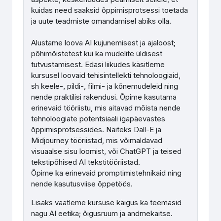
kuidas need saaksid õppimisprotsessi toetada
ja uute teadmiste omandamisel abiks olla.
Alustame loova AI kujunemisest ja ajaloost;
põhimõistetest kui ka mudelite üldisest
tutvustamisest.
Edasi liikudes käsitleme
kursusel loovaid tehisintellekti tehnoloogiaid,
sh keele-, pildi-, filmi- ja kõnemudeleid ning
nende praktilisi rakendusi. Õpime kasutama
erinevaid tööriistu, mis aitavad mõista nende
tehnoloogiate potentsiaali igapäevastes
õppimisprotsessides. Näiteks Dall-E ja
Midjourney tööriistad, mis võimaldavad
visuaalse sisu loomist, või ChatGPT ja teised
tekstipõhised AI tekstitööriistad.
Õpime ka erinevaid promptimistehnikaid ning
nende kasutusviise õppetöös.
Lisaks vaatleme kursuse käigus ka teemasid
nagu AI eetika; õigusruum ja andmekaitse.