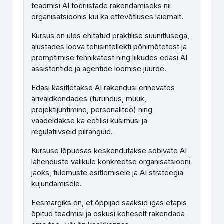
teadmisi AI tööriistade rakendamiseks nii
organisatsioonis kui ka ettevõtluses laiemalt.
Kursus on üles ehitatud praktilise suunitlusega,
alustades loova tehisintellekti põhimõtetest ja
promptimise tehnikatest ning liikudes edasi AI
assistentide ja agentide loomise juurde.
Edasi käsitletakse AI rakendusi erinevates
ärivaldkondades (turundus, müük,
projektijuhtimine, personalitöö) ning
vaadeldakse ka eetilisi küsimusi ja
regulatiivseid piiranguid.
Kursuse lõpuosas keskendutakse sobivate AI
lahenduste valikule konkreetse organisatsiooni
jaoks, tulemuste esitlemisele ja AI strateegia
kujundamisele.
Eesmärgiks on, et õppijad saaksid igas etapis
õpitud teadmisi ja oskusi koheselt rakendada