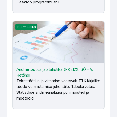
Desktop programmi abil.
Andmetöötlus ja statistika (RKE122) SÕ - V. Retšnoi
Informaatika
Andmetöötlus ja statistika (RKE122) SÕ - V.
Retšnoi
Tekstitöötlus ja viitamine vastavalt TTK kirjalike
tööde vormistamise juhendile. Tabelarvutus.
Statistilise andmeanalüüsi põhimõisted ja
meetodid.