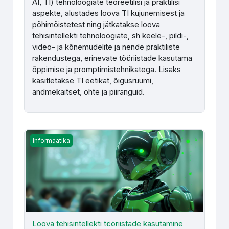
AI, TI) tehnoloogiate teoreetilisi ja praktilisi
aspekte, alustades loova TI kujunemisest ja
põhimõistetest ning jätkatakse
loova
tehisintellekti tehnoloogiate, sh keele-, pildi-,
video- ja kõnemudelite ja nende praktiliste
rakendustega, erinevate tööriistade kasutama
õppimise ja promptimistehnikatega.
Lisaks
käsitletakse TI eetikat, õigusruumi,
andmekaitset, ohte ja piiranguid.
Loova tehisintellekti tööriistade kasutamine õppetöös (R
Informaatika
Loova tehisintellekti tööriistade kasutamine