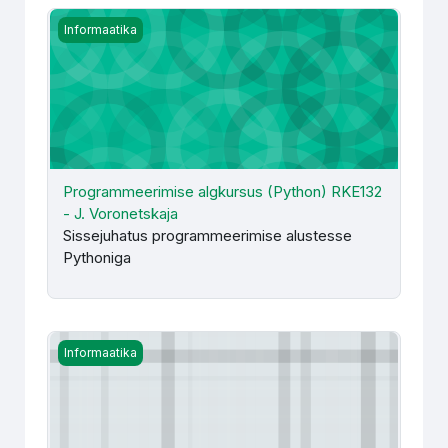
Programmeerimise algkursus (Python) RKE132 - J. Voron
Informaatika
Programmeerimise algkursus (Python) RKE132
- J. Voronetskaja
Sissejuhatus programmeerimise alustesse
Pythoniga
Programmeerimise algkursus (RKE132) valikaine - kevad 
Informaatika