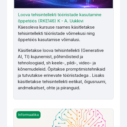
Loova tehisintellekti tööriistade kasutamine
õppetöös (RKE146) K - A. Uukkivi
Käesoleva kursuse raames käsitletakse
tehisintellekti tööriistade võimekusi ning
õppetöös kasutamise võimalusi.
Käsitletakse loova tehisintellekti (Generative
AI, TI) kujunemist, põhimõisteid ja
tehnoloogiaid, sh keele-, pildi-, video- ja
kõnemudeleid. Õpitakse promptimistehnikaid
ja tutvutakse erinevate tööriistadega .
Lisaks
käsitletakse tehisintellekti eetikat, õigusruumi,
andmekaitset, ohte ja piiranguid.
Loova tehisintellekti tööriistade kasutamine õppetöös (R
Informaatika