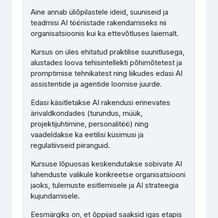
Aine annab üliõpilastele ideid, suuniseid ja
teadmisi AI tööriistade rakendamiseks nii
organisatsioonis kui ka ettevõtluses laiemalt.
Kursus on üles ehitatud praktilise suunitlusega,
alustades loova tehisintellekti põhimõtetest ja
promptimise tehnikatest ning liikudes edasi AI
assistentide ja agentide loomise juurde.
Edasi käsitletakse AI rakendusi erinevates
ärivaldkondades (turundus, müük,
projektijuhtimine, personalitöö) ning
vaadeldakse ka eetilisi küsimusi ja
regulatiivseid piiranguid.
Kursuse lõpuosas keskendutakse sobivate AI
lahenduste valikule konkreetse organisatsiooni
jaoks, tulemuste esitlemisele ja AI strateegia
kujundamisele.
Eesmärgiks on, et õppijad saaksid igas etapis