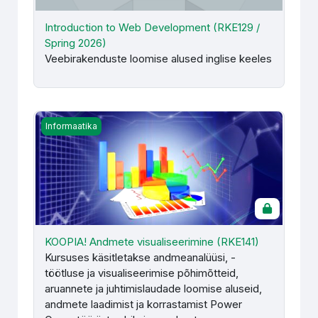
Introduction to Web Development (RKE129 /
Spring 2026)
Veebirakenduste loomise alused inglise keeles
KOOPIA! Andmete visualiseerimine (RKE141)
Informaatika
KOOPIA! Andmete visualiseerimine (RKE141)
Kursuses käsitletakse andmeanalüüsi, -
töötluse ja visualiseerimise põhimõtteid,
aruannete ja juhtimislaudade loomise aluseid,
andmete laadimist ja korrastamist Power