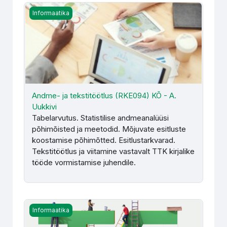
Andme- ja tekstitöötlus (RKE094) KÕ - A. Uukkivi
Informaatika
Andme- ja tekstitöötlus (RKE094) KÕ - A.
Uukkivi
Tabelarvutus. Statistilise andmeanalüüsi
põhimõisted ja meetodid. Mõjuvate esitluste
koostamise põhimõtted. Esitlustarkvarad.
Tekstitöötlus ja viitamine vastavalt TTK kirjalike
tööde vormistamise juhendile.
Andme- ja tekstitöötlus (RKE094) PÕ - A. Botina, N. Här
Informaatika