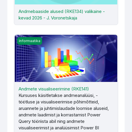
Andmebaaside alused (RKE134) valikaine -
kevad 2026 - J. Voronetskaja
Andmete visualiseerimine (RKE141)
Informaatika
Andmete visualiseerimine (RKE141)
Kursuses käsitletakse andmeanalüüsi, -
töötluse ja visualiseerimise põhimõtteid,
aruannete ja juhtimislaudade loomise aluseid,
andmete laadimist ja korrastamist Power
Query tööriista abil ning andmete
visualiseerimist ja analüüsimist Power BI