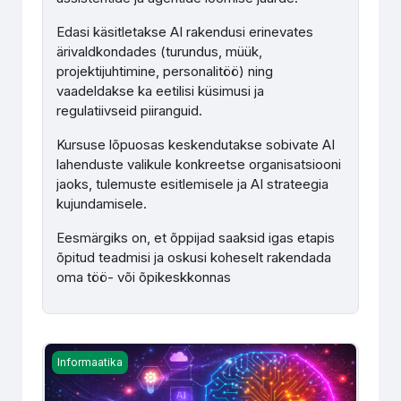
Edasi käsitletakse AI rakendusi erinevates
ärivaldkondades (turundus, müük,
projektijuhtimine, personalitöö) ning
vaadeldakse ka eetilisi küsimusi ja
regulatiivseid piiranguid.
Kursuse lõpuosas keskendutakse sobivate AI
lahenduste valikule konkreetse organisatsiooni
jaoks, tulemuste esitlemisele ja AI strateegia
kujundamisele.
Eesmärgiks on, et õppijad saaksid igas etapis
õpitud teadmisi ja oskusi koheselt rakendada
oma töö- või õpikeskkonnas
Loova tehisintellekti tööriistade kasutamine õppetöös (
Informaatika