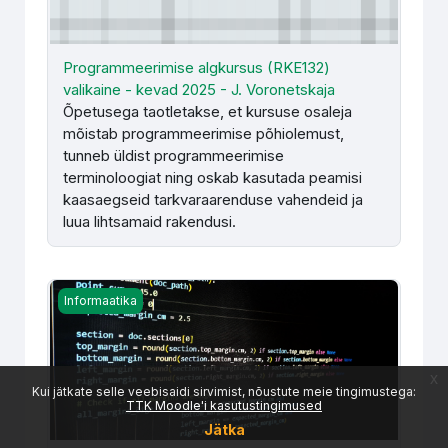
Programmeerimise algkursus (RKE132)
valikaine - kevad 2025 - J. Voronetskaja
Õpetusega taotletakse, et kursuse osaleja
mõistab programmeerimise põhiolemust,
tunneb üldist programmeerimise
terminoloogiat ning oskab kasutada peamisi
kaasaegseid tarkvaraarenduse vahendeid ja
luua lihtsamaid rakendusi.
Programmeerimise alused Python (RKE145) PÕ - A. Boti
Informaatika
x
Kui jätkate selle veebisaidi sirvimist, nõustute meie tingimustega:
TTK Moodle'i kasutustingimused
Jätka