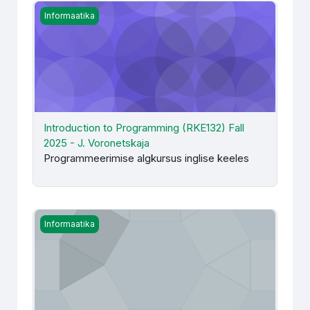
Introduction to Programming (RKE132) Fall 2025 - J. Vor
Informaatika
Introduction to Programming (RKE132) Fall
2025 - J. Voronetskaja
Programmeerimise algkursus inglise keeles
Introduction to Web Development (RKE129 / Spring 2026
Informaatika