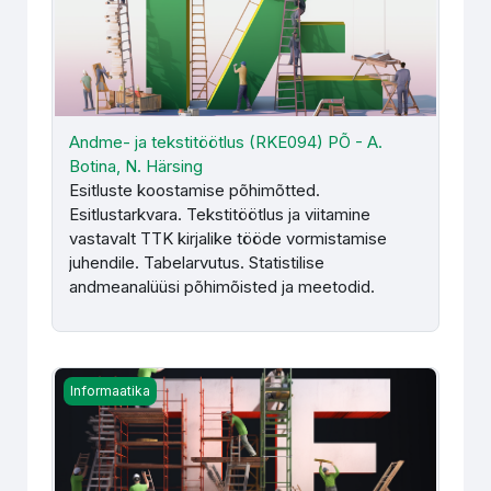
Andme- ja tekstitöötlus (RKE094) PÕ - A.
Botina, N. Härsing
Esitluste koostamise põhimõtted.
Esitlustarkvara. Tekstitöötlus ja viitamine
vastavalt TTK kirjalike tööde vormistamise
juhendile. Tabelarvutus. Statistilise
andmeanalüüsi põhimõisted ja meetodid.
Andme- ja tekstitöötlus (RKE094) SÕ - A. Botina
Informaatika