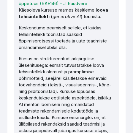
õppetöös (RKE146) - J. Raudvere
Käesoleva kursuse raames käsitleme
l
oova
tehisintellekti
(
generative AI
) tööriistu.
Keskendume peamiselt sellele, et kuidas
tehisintellekti tööriistad saaksid
õppimisprotsessi toetada ja uute teadmiste
omandamisel abiks olla.
Kursus on struktureeritud järkjärgulise
ülesehitusega: esmalt tutvustatakse loova
tehisintellekti olemust ja promptimise
põhimõtteid, seejärel käsitletakse erinevaid
töövahendeid (teksti-, visualiseerimis-, kõne-
ning pilditööriistad). Kursuse lõpuosas
keskendutakse eetilistele aspektidele, isikliku
AI mentori loomisele ning omandatud
teadmiste rakendamisele kodutööde ja
esitluste kaudu. Kursuse eesmärgiks on, et
üliõpilased rakendaksid saadud teadmisi ja
oskusi järjepidevalt juba igas kursuse etapis,