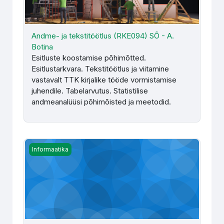
Andme- ja tekstitöötlus (RKE094) SÕ - A.
Botina
Esitluste koostamise põhimõtted.
Esitlustarkvara. Tekstitöötlus ja viitamine
vastavalt TTK kirjalike tööde vormistamise
juhendile. Tabelarvutus. Statistilise
andmeanalüüsi põhimõisted ja meetodid.
Andme- ja tekstitöötlus KTJ2025 (kaugõpe) - M. Reban
Informaatika