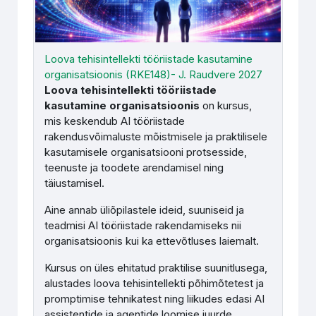
Loova tehisintellekti tööriistade kasutamine
organisatsioonis (RKE148)- J. Raudvere 2027
Loova tehisintellekti tööriistade
kasutamine organisatsioonis
on kursus,
mis keskendub AI tööriistade
rakendusvõimaluste mõistmisele ja praktilisele
kasutamisele organisatsiooni protsesside,
teenuste ja toodete arendamisel ning
täiustamisel.
Aine annab üliõpilastele ideid, suuniseid ja
teadmisi AI tööriistade rakendamiseks nii
organisatsioonis kui ka ettevõtluses laiemalt.
Kursus on üles ehitatud praktilise suunitlusega,
alustades loova tehisintellekti põhimõtetest ja
promptimise tehnikatest ning liikudes edasi AI
assistentide ja agentide loomise juurde.