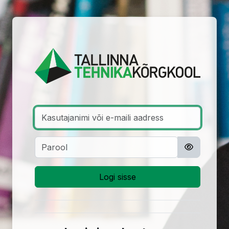
Jäta vahele peasisuni
Logi sisse Tal
Kasutajanimi või e-maili aadress
Parool
Logi sisse