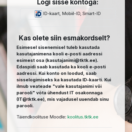
Logi sisse kontoga:
ID-kaart, Mobiil-ID, Smart-ID
Kas olete siin esmakordselt?
Esimesel sisenemisel tuleb kasutada
kasutajanimena kooli e-posti aadressi
esimest osa (kasutajanimi@tktk.ee).
Edaspidi saab kasutada ka kooli e-posti
aadressi. Kui konto on loodud, saab
sisselogimiseks ka kasutada ID-kaarti. Kui
ilmub veateade "vale kasutajanimi või
parooli" võta ühendust IT osakonnaga
(IT@tktk.ee), mis vajadusel uuendab sinu
parooli.
Täiendkoolituse Moodle:
koolitus.tktk.ee