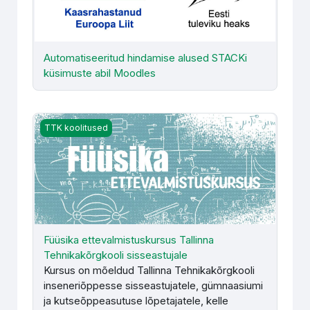
Automatiseeritud hindamise alused STACKi
küsimuste abil Moodles
Füüsika ettevalmistuskursus Tallinna Tehnikakõrgkooli sis
TTK koolitused
Füüsika ettevalmistuskursus Tallinna
Tehnikakõrgkooli sisseastujale
Kursus on mõeldud Tallinna Tehnikakõrgkooli
inseneriõppesse sisseastujatele, gümnaasiumi
ja kutseõppeasutuse lõpetajatele, kelle