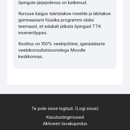
õpingute järjepidevus on katkenud.
Kursuse käigus tuletatakse meelde ja läbitakse
gümnaasiumi füüsika programmi olulisi
teemasid, et edukalt jätkata õpinguid TTK
inseneriõppes.
Koolitus on 100% veebipõhine, iganädalaste
veebikonsultatsioonidega Moodle
keskkonnas.
Te pole sisse logitud. (
Logi sisse
)
Kasutustingimused
Aktiveeri tavakujundus