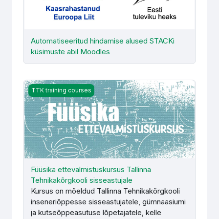
Automatiseeritud hindamise alused STACKi
küsimuste abil Moodles
Füüsika ettevalmistuskursus Tallinna Tehnikakõrgkooli sis
TTK training courses
Füüsika ettevalmistuskursus Tallinna
Tehnikakõrgkooli sisseastujale
Kursus on mõeldud Tallinna Tehnikakõrgkooli
inseneriõppesse sisseastujatele, gümnaasiumi
ja kutseõppeasutuse lõpetajatele, kelle