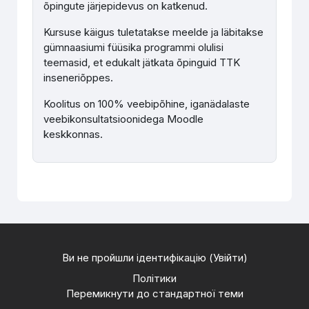
õpingute järjepidevus on katkenud.
Kursuse käigus tuletatakse meelde ja läbitakse
gümnaasiumi füüsika programmi olulisi
teemasid, et edukalt jätkata õpinguid TTK
inseneriõppes.
Koolitus on 100% veebipõhine, iganädalaste
veebikonsultatsioonidega Moodle
keskkonnas.
Ви не пройшли ідентифікацію (
Увійти
)
Політики
Перемикнути до стандартної теми